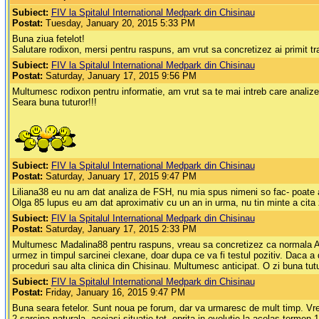
Subiect:
FIV la Spitalul International Medpark din Chisinau
Postat:
Tuesday, January 20, 2015 5:33 PM
Buna ziua fetelot!
Salutare rodixon, mersi pentru raspuns, am vrut sa concretizez ai primit tra
Subiect:
FIV la Spitalul International Medpark din Chisinau
Postat:
Saturday, January 17, 2015 9:56 PM
Multumesc rodixon pentru informatie, am vrut sa te mai intreb care analize
Seara buna tuturor!!!
Subiect:
FIV la Spitalul International Medpark din Chisinau
Postat:
Saturday, January 17, 2015 9:47 PM
Liliana38 eu nu am dat analiza de FSH, nu mia spus nimeni so fac- poate a
Olga 85 lupus eu am dat aproximativ cu un an in urma, nu tin minte a cita 
Subiect:
FIV la Spitalul International Medpark din Chisinau
Postat:
Saturday, January 17, 2015 2:33 PM
Multumesc Madalina88 pentru raspuns, vreau sa concretizez ca normala AMH 
urmez in timpul sarcinei clexane, doar dupa ce va fi testul pozitiv. Daca 
proceduri sau alta clinica din Chisinau. Multumesc anticipat. O zi buna tutu
Subiect:
FIV la Spitalul International Medpark din Chisinau
Postat:
Friday, January 16, 2015 9:47 PM
Buna seara fetelor. Sunt noua pe forum, dar va urmaresc de mult timp. Vre
2 sarcina naturala, aceiasi situatie tot ,oprita in evolutie la acelas terme