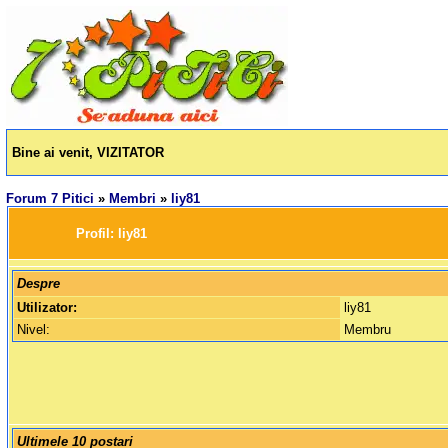
Bine ai venit, VIZITATOR
Forum 7 Pitici
»
Membri
»
liy81
		Profil: 
liy81
Despre
Utilizator:
liy81
Nivel:
Membru
Ultimele 10 postari