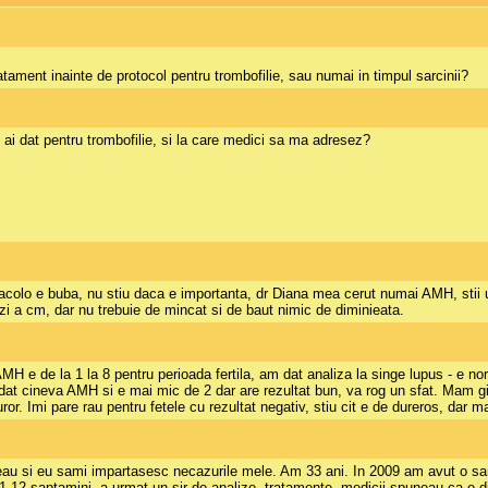
tament inainte de protocol pentru trombofilie, sau numai in timpul sarcinii?
 ai dat pentru trombofilie, si la care medici sa ma adresez?
colo e buba, nu stiu daca e importanta, dr Diana mea cerut numai AMH, stii u
zi a cm, dar nu trebuie de mincat si de baut nimic de diminieata.
e de la 1 la 8 pentru perioada fertila, am dat analiza la singe lupus - e nor
a dat cineva AMH si e mai mic de 2 dar are rezultat bun, va rog un sfat. Mam g
ror. Imi pare rau pentru fetele cu rezultat negativ, stiu cit e de dureros, dar 
au si eu sami impartasesc necazurile mele. Am 33 ani. In 2009 am avut o sarci
n 11-12 saptamini, a urmat un sir de analize, tratamente, medicii spuneau ca e d