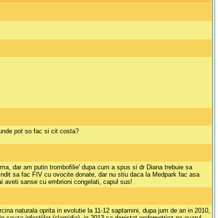
nde pot so fac si cit costa?
ma, dar am putin trombofilie' dupa cum a spus si dr Diana trebuie sa
indit sa fac FIV cu ovocite donate, dar nu stiu daca la Medpark fac asa
mai aveti sanse cu embrioni congelati, capul sus!
na naturala oprita in evolutie la 11-12 saptamini, dupa jum de an in 2010,
in cauza infectiilor (clamidia), in 2013 sa depistat endometrioz pe ovarul