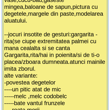
mingea,baloane de sapun,pictura cu
degetele,margele din paste,modelarea
aluatului.
--jocuri insotite de gesturi:gargarita -
rita(se ciupe extremitatea palmei cu
mana cealalta si se canta
Gargarita,rita/hai in poienita/si de ti-o
placea/zboara dumneata.atunci mainile
imita zborul.
alte variante:
-povestea degetelor
----un pitic atat de mic
-----melc ,melc codobelc
-----bate vantul frunzele
----roata morii