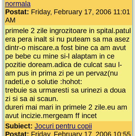
normala
Postat:
Friday, February 17, 2006 11:01
AM
primele 2 zile ingrozitoare in spital.patul
era pera inalt si nu puteam sa ma asez
dintr-o miscare.a fost bine ca am avut
pe bebe cu mine si-l alaptam in ce
pozitie doream.adica de culcat sau l-
am pus in prima zi pe un pervaz(nu
radeti,e o solutie :hohot:
trebuie sa urmaresti sa urinezi a doua
zi si sa ai scaun.
dureri mai mari in primele 2 zile.eu am
avut incizie.mergeam ff incet
Subiect:
Jocuri pentru copii
Postat:
Friday, February 17, 2006 10:55