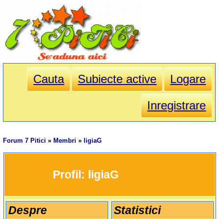
Cauta
Subiecte active
Logare
Inregistrare
Forum 7 Pitici
»
Membri
»
ligiaG
		Profil: 
ligiaG
Despre
Statistici