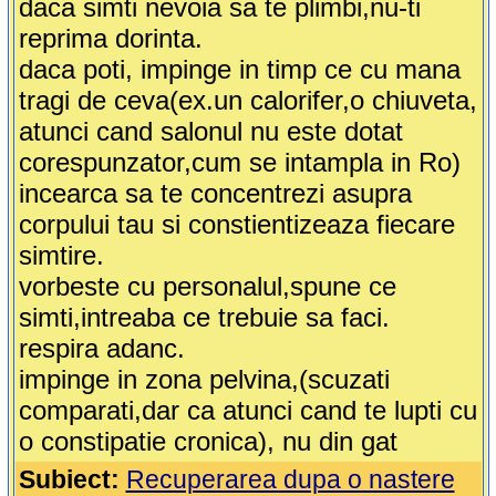
daca simti nevoia sa te plimbi,nu-ti
reprima dorinta.
daca poti, impinge in timp ce cu mana
tragi de ceva(ex.un calorifer,o chiuveta,
atunci cand salonul nu este dotat
corespunzator,cum se intampla in Ro)
incearca sa te concentrezi asupra
corpului tau si constientizeaza fiecare
simtire.
vorbeste cu personalul,spune ce
simti,intreaba ce trebuie sa faci.
respira adanc.
impinge in zona pelvina,(scuzati
comparati,dar ca atunci cand te lupti cu
o constipatie cronica), nu din gat
Subiect:
Recuperarea dupa o nastere