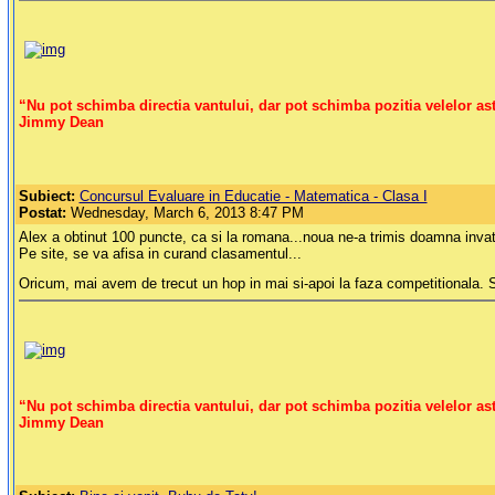
“Nu pot schimba directia vantului, dar pot schimba pozitia velelor ast
Jimmy Dean
Subiect:
Concursul Evaluare in Educatie - Matematica - Clasa I
Postat:
Wednesday, March 6, 2013 8:47 PM
Alex a obtinut 100 puncte, ca si la romana...noua ne-a trimis doamna invata
Pe site, se va afisa in curand clasamentul...
Oricum, mai avem de trecut un hop in mai si-apoi la faza competitionala. 
“Nu pot schimba directia vantului, dar pot schimba pozitia velelor ast
Jimmy Dean