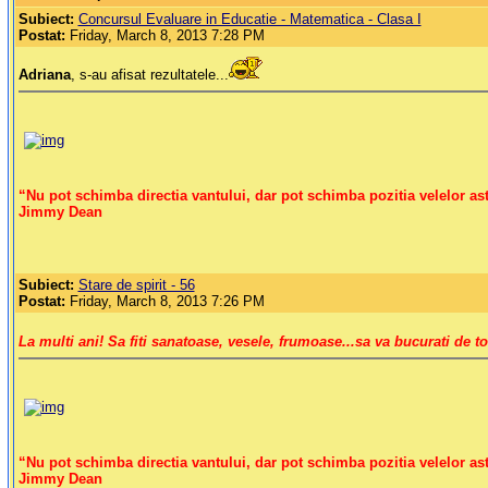
Subiect:
Concursul Evaluare in Educatie - Matematica - Clasa I
Postat:
Friday, March 8, 2013 7:28 PM
Adriana
, s-au afisat rezultatele...
“Nu pot schimba directia vantului, dar pot schimba pozitia velelor ast
Jimmy Dean
Subiect:
Stare de spirit - 56
Postat:
Friday, March 8, 2013 7:26 PM
La multi ani! Sa fiti sanatoase, vesele, frumoase...sa va bucurati de t
“Nu pot schimba directia vantului, dar pot schimba pozitia velelor ast
Jimmy Dean