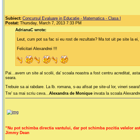
Subiect:
Concursul Evaluare in Educatie - Matematica - Clasa I
Postat:
Thursday, March 7, 2013 7:33 PM
AdrianaC wrote:
Leut, cum pot sa fac si eu rost de rezultate? Ma tot uit pe site la ei,
Felicitari Alexandrei !!!
Pai...avem un site al scolii, da' scoala noastra a fost centru acreditat, ast
seara.
Trebuie sa ai rabdare. La lb. romana, s-au afisat pe site-ul lor, vineri seara
Tre' sa mai scriu ceva...
Alexandra de Monique
invata la scoala Alexandr
“Nu pot schimba directia vantului, dar pot schimba pozitia velelor ast
Jimmy Dean