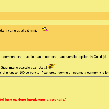
 dar inca nu au afisat nimic...
a insemnand ca tot acolo s-au si corectat toate lucrarile copiilor din Galati (de
! Sigur maine seara le vezi! Bafta!
ei si a luat tot 100 de puncte! Fete istete, domnule...seamana cu mamicile lor
fel incat sa ajung intotdeauna la destinatie.”