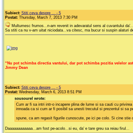
Subiect:
Stiti ceva despre ... - 5
Postat:
Thursday, March 7, 2013 7:30 PM
Multumesc frumos...n-am revenit in adevaratul sens al cuvantului da'...
Sa stiti ca nu v-am uitat niciodata...va citesc, ma bucur si suspin alaturi d
“Nu pot schimba directia vantului, dar pot schimba pozitia velelor ast
Jimmy Dean
Subiect:
Stiti ceva despre ... - 5
Postat:
Wednesday, March 6, 2013 8:51 PM
sousourel wrote:
Cum ar fi sa intri intr-o incapere plina de lume si sa cauti cu privire
innoada ca si cum ar fi posibil sa unesti trecutul si prezentul si sa
spune, ca am regasit figurile cunoscute, pe ici pe colo. Si cine sti
Daaaaaaaaaaaa...am fost pe-acolo...si eu, da' e tare greu sa reiau firul...