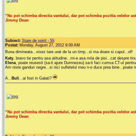
“Nu pot schimba directia vantului, dar pot schimba pozitia velelor ast
Jimmy Dean
Subiect:
Stare de spirit - 55
Postat:
Monday, August 27, 2012 9:00 AM
Buna dimineata...visez tare urat de la un timp...si ma doare si capul...of!
Katy
, bravo tie pentru asa atitudine...mi-e asa mila de pisi...cat despre ti
Elena
, poate reusesti (sa-ti ajute Dumnezeu) sa-ti faci cumva CT-ul pentru 
Am niste ganduri negre...si nici sufletelul meu n-o duce prea bine...poat
A...
Buli
...ai fost in Galati?
“Nu pot schimba directia vantului, dar pot schimba pozitia velelor ast
Jimmy Dean