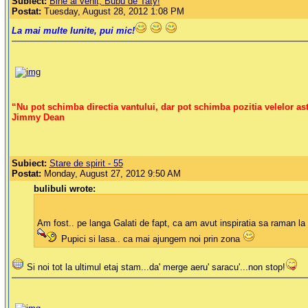
Subiect:
Bine ai venit, Bubu de Taty!
Postat:
Tuesday, August 28, 2012 1:08 PM
La mai multe lunite, pui mic!
“Nu pot schimba directia vantului, dar pot schimba pozitia velelor ast
Jimmy Dean
Subiect:
Stare de spirit - 55
Postat:
Monday, August 27, 2012 9:50 AM
bulibuli wrote:
Am fost.. pe langa Galati de fapt, ca am avut inspiratia sa raman la 
Pupici si lasa.. ca mai ajungem noi prin zona
Si noi tot la ultimul etaj stam...da' merge aeru' saracu'...non stop!