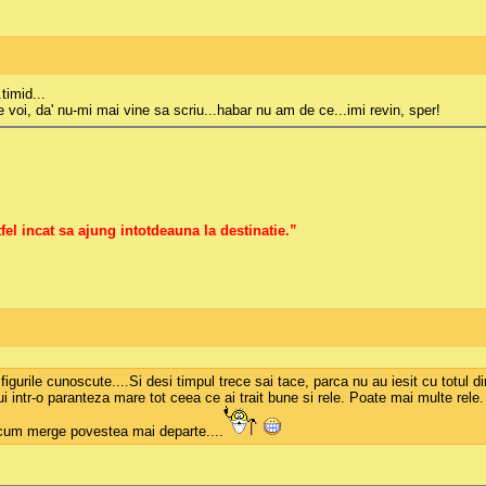
timid...
e voi, da' nu-mi mai vine sa scriu...habar nu am de ce...imi revin, sper!
fel incat sa ajung intotdeauna la destinatie.”
a figurile cunoscute....Si desi timpul trece sai tace, parca nu au iesit cu totul 
 pui intr-o paranteza mare tot ceea ce ai trait bune si rele. Poate mai multe r
e cum merge povestea mai departe....