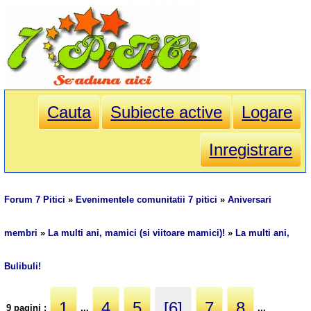
Cauta
Subiecte active
Logare
Inregistrare
Forum 7 Pitici
»
Evenimentele comunitatii 7 pitici
»
Aniversari
membri
»
La multi ani, mamici (si viitoare mamici)!
»
La multi ani,
Bulibuli!
1
4
5
[6]
7
8
9 pagini :
...
...