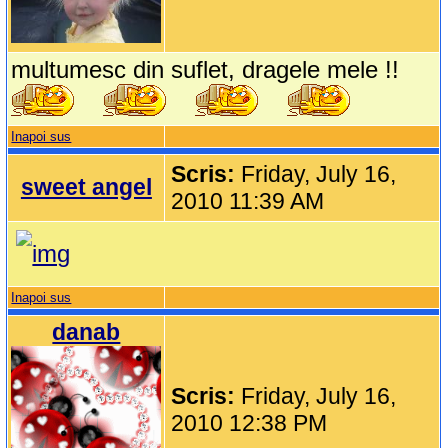
multumesc din suflet, dragele mele !!
Inapoi sus
Scris:
Friday, July 16,
sweet angel
2010 11:39 AM
Inapoi sus
danab
Scris:
Friday, July 16,
2010 12:38 PM