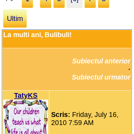
Ultim
La multi ani, Bulibuli!
Subiectul anterior
		·

Subiectul urmator
TatyKS
Scris:
Friday, July 16,
2010 7:59 AM