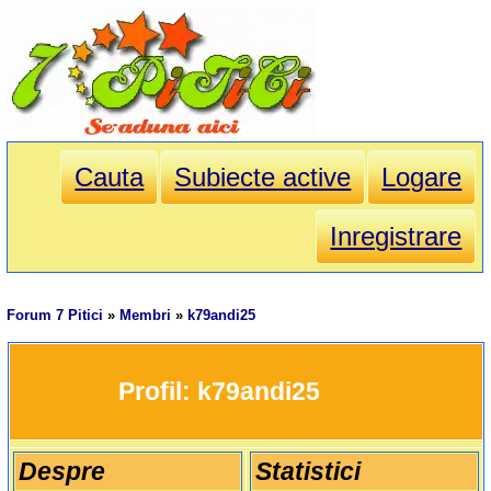
Cauta
Subiecte active
Logare
Inregistrare
Forum 7 Pitici
»
Membri
»
k79andi25
		Profil: 
k79andi25
Despre
Statistici