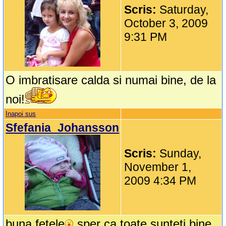
Scris:
Saturday,
October 3, 2009
9:31 PM
O imbratisare calda si numai bine, de la
noi!
Inapoi sus
Sfefania_Johansson
Scris:
Sunday,
November 1,
2009 4:34 PM
buna fetele
sper ca toate sunteti bine