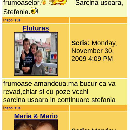
frumoaselor.
Sarcina usoara,
Stefania.
Inapoi sus
Fluturas
Scris:
Monday,
November 30,
2009 4:09 PM
frumoase amandoua.ma bucur ca va
revad,chiar si cu poze vechi
sarcina usoara in continuare stefania
Inapoi sus
Maria & Mario