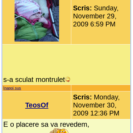
Scris:
Sunday,
November 29,
2009 6:59 PM
s-a sculat montrulet
Inapoi sus
Scris:
Monday,
TeosOf
November 30,
2009 12:36 PM
E o placere sa va revedem,