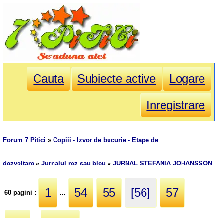
Cauta
Subiecte active
Logare
Inregistrare
Forum 7 Pitici
»
Copiii - Izvor de bucurie - Etape de
dezvoltare
»
Jurnalul roz sau bleu
»
JURNAL STEFANIA JOHANSSON
1
54
55
[56]
57
60 pagini :
...