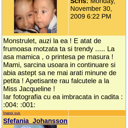
Scris:
Monday,
November 30,
2009 6:22 PM
Monstrulet, auzi la ea ! E atat de
frumoasa motzata ta si trendy ..... La
asa mamica , o printesa pe masura !
Mami, sarcina usoara in continuare si
abia astept sa ne mai arati minune de
petita ! Apetisante rau falcutele a la
Miss Jacqueline !
Iar fotografia cu ea imbracata in cadita :
:004: :001:
Inapoi sus
Sfefania_Johansson