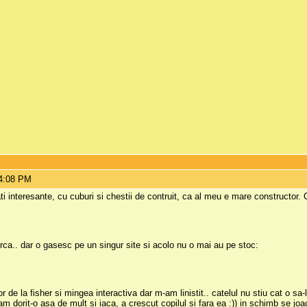
 4:08 PM
i interesante, cu cuburi si chestii de contruit, ca al meu e mare constructor.
rca.. dar o gasesc pe un singur site si acolo nu o mai au pe stoc:
 de la fisher si mingea interactiva dar m-am linistit.. catelul nu stiu cat o sa
i-am dorit-o asa de mult si iaca, a crescut copilul si fara ea :)) in schimb se