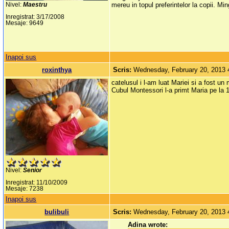
mereu in topul preferintelor la copii. M
Nivel:
Maestru
Inregistrat: 3/17/2008
Mesaje: 9649
Inapoi sus
roxinthya
Scris:
Wednesday, February 20, 2013
catelusul i l-am luat Mariei si a fost un
Cubul Montessori l-a primt Maria pe la 
Nivel:
Senior
Inregistrat: 11/10/2009
Mesaje: 7238
Inapoi sus
bulibuli
Scris:
Wednesday, February 20, 2013
Adina wrote: