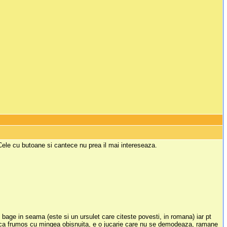
 Cele cu butoane si cantece nu prea il mai intereseaza.
-l bage in seama (este si un ursulet care citeste povesti, in romana) iar pt
 joaca frumos cu mingea obisnuita, e o jucarie care nu se demodeaza, ramane