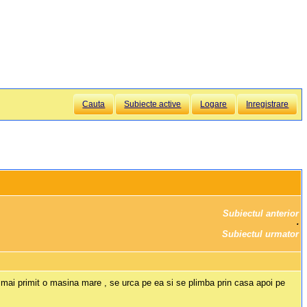
Cauta
Subiecte active
Logare
Inregistrare
Subiectul anterior
		·

Subiectul urmator
 mai primit o masina mare , se urca pe ea si se plimba prin casa apoi pe