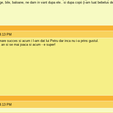
inge, bile, baloane, ne dam in vant dupa ele.. si dupa copii (i-am luat bebelus 
 4:13 PM
 mare succes si acum i l-am dat lui Petru dar inca nu i-a prins gustul.
1 an si se mai joaca si acum - e super!
 4:13 PM