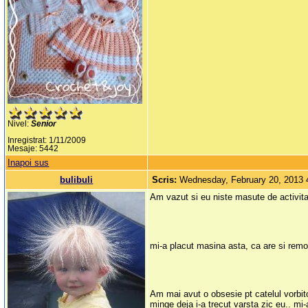
Nivel:
Senior
Inregistrat: 1/11/2009
Mesaje: 5442
Inapoi sus
bulibuli
Scris:
Wednesday, February 20, 2013
Am vazut si eu niste masute de activitat
mi-a placut masina asta, ca are si remo
Am mai avut o obsesie pt catelul vorbitor
minge deja i-a trecut varsta zic eu.. m