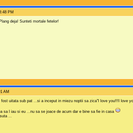
 8:48 PM
lang deja! Sunteti mortale fetelor!
:01 AM
st uitata sub pat ...si a inceput in miezu noptii sa zica''I love you!!!I love y
ea sa l iau si eu ...nu sa se joace de acum dar e bine sa fie in casa
suta ...