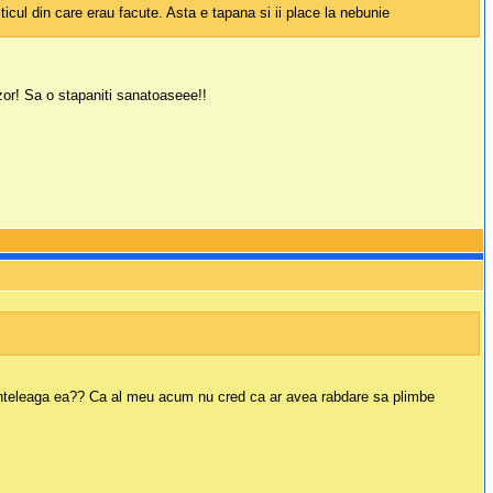
ticul din care erau facute. Asta e tapana si ii place la nebunie
izor! Sa o stapaniti sanatoaseee!!
l inteleaga ea?? Ca al meu acum nu cred ca ar avea rabdare sa plimbe