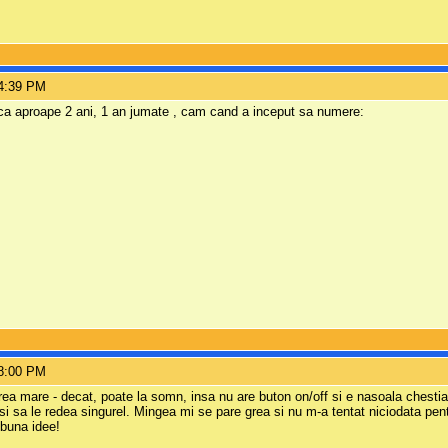
 4:39 PM
 ca aproape 2 ani, 1 an jumate , cam cand a inceput sa numere:
 8:00 PM
prea mare - decat, poate la somn, insa nu are buton on/off si e nasoala chestia
 si sa le redea singurel. Mingea mi se pare grea si nu m-a tentat niciodata p
buna idee!