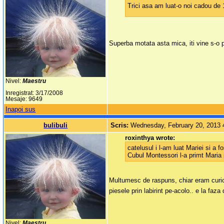
Trici asa am luat-o noi cadou de 1
Superba motata asta mica, iti vine s-o pa
Nivel:
Maestru
Inregistrat: 3/17/2008
Mesaje: 9649
Inapoi sus
bulibuli
Scris:
Wednesday, February 20, 2013
roxinthya wrote:
catelusul i l-am luat Mariei si a 
Cubul Montessori l-a primt Maria 
Multumesc de raspuns, chiar eram curioa
piesele prin labirint pe-acolo.. e la faza 
Nivel:
Maestru