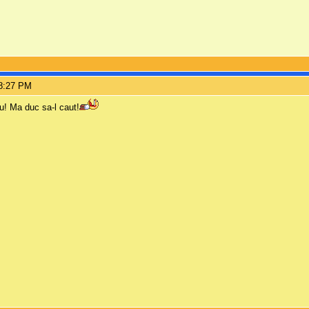
 8:27 PM
! Ma duc sa-l caut!