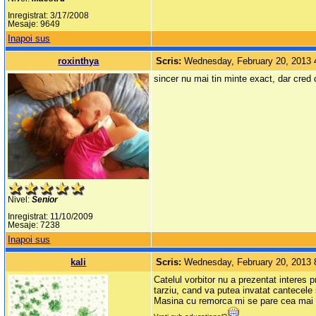
Inregistrat: 3/17/2008
Mesaje: 9649
Inapoi sus
roxinthya
Scris:
Wednesday, February 20, 2013
sincer nu mai tin minte exact, dar cred
Nivel:
Senior
Inregistrat: 11/10/2009
Mesaje: 7238
Inapoi sus
kali
Scris:
Wednesday, February 20, 2013
Catelul vorbitor nu a prezentat interes 
tarziu, cand va putea invatat cantecele
Masina cu remorca mi se pare cea mai 