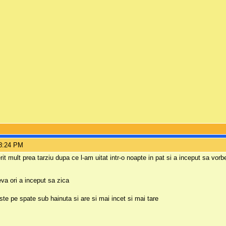
 8:24 PM
rit mult prea tarziu dupa ce l-am uitat intr-o noapte in pat si a inceput sa vor
eva ori a inceput sa zica
te pe spate sub hainuta si are si mai incet si mai tare