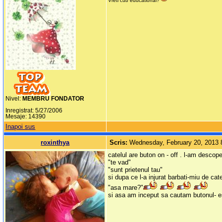
Vreti cub educational?
Nivel:
MEMBRU FONDATOR
Inregistrat: 5/27/2006
Mesaje: 14390
Inapoi sus
roxinthya
Scris:
Wednesday, February 20, 2013
catelul are buton on - off . l-am descope
"te vad"
"sunt prietenul tau"
si dupa ce l-a injurat barbati-miu de cat
"asa mare?"
si asa am inceput sa cautam butonul- es