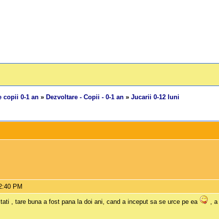
 copii 0-1 an
»
Dezvoltare - Copii - 0-1 an
»
Jucarii 0-12 luni
 2:40 PM
tati , tare buna a fost pana la doi ani, cand a inceput sa se urce pe ea
, a