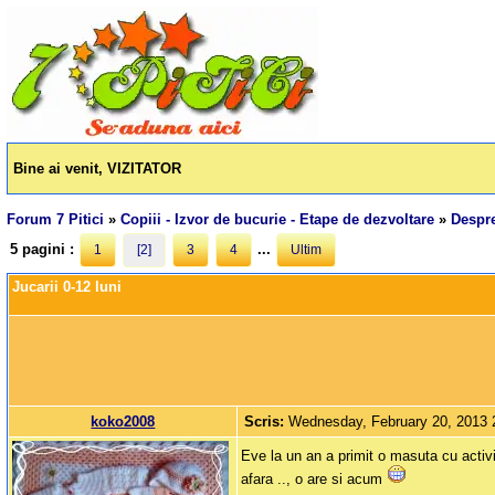
Bine ai venit, VIZITATOR
Forum 7 Pitici
»
Copiii - Izvor de bucurie - Etape de dezvoltare
»
Despre
5 pagini :
...
1
[2]
3
4
Ultim
Jucarii 0-12 luni
koko2008
Scris:
Wednesday, February 20, 2013
Eve la un an a primit o masuta cu activi
afara .., o are si acum