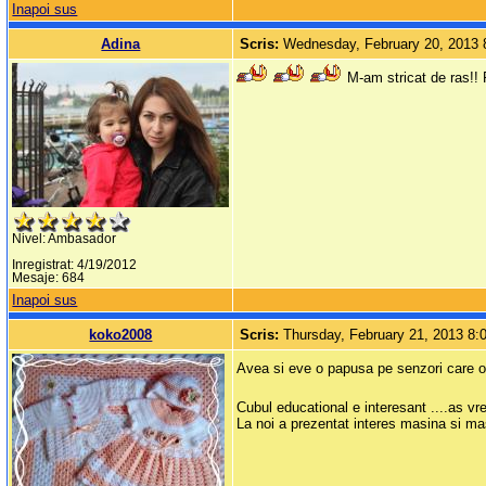
Inapoi sus
Adina
Scris:
Wednesday, February 20, 2013
M-am stricat de ras!! P
Nivel: Ambasador
Inregistrat: 4/19/2012
Mesaje: 684
Inapoi sus
koko2008
Scris:
Thursday, February 21, 2013 8
Avea si eve o papusa pe senzori care o fo
Cubul educational e interesant ....as vr
La noi a prezentat interes masina si ma