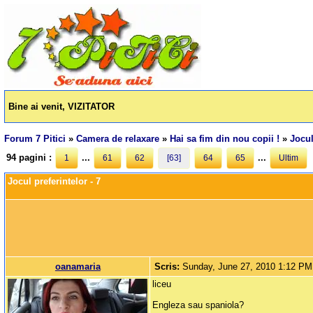
Bine ai venit, VIZITATOR
Forum 7 Pitici
»
Camera de relaxare
»
Hai sa fim din nou copii !
»
Jocul
94 pagini :
...
...
1
61
62
[63]
64
65
Ultim
Jocul preferintelor - 7
oanamaria
Scris:
Sunday, June 27, 2010 1:12 PM
liceu
Engleza sau spaniola?