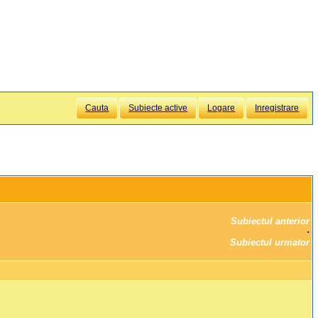
Cauta
Subiecte active
Logare
Inregistrare
Subiectul anterior
		·

Subiectul urmator