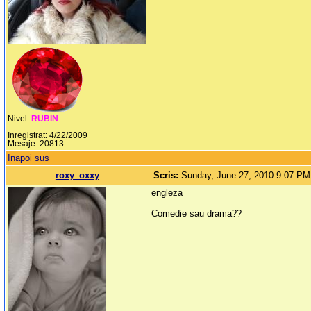
Nivel:
RUBIN
Inregistrat: 4/22/2009
Mesaje: 20813
Inapoi sus
roxy_oxxy
Scris:
Sunday, June 27, 2010 9:07 PM
engleza
Comedie sau drama??