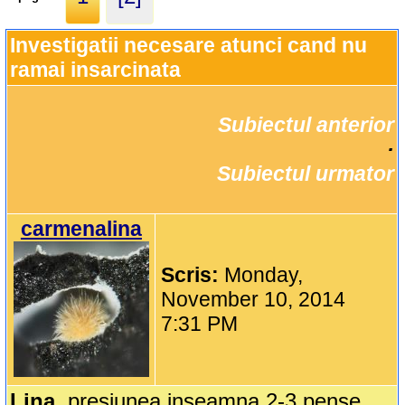
Investigatii necesare atunci cand nu 
ramai insarcinata
Subiectul anterior
		·

Subiectul urmator
carmenalina
Scris:
Monday,
November 10, 2014
7:31 PM
Lina
, presiunea inseamna 2-3 pense