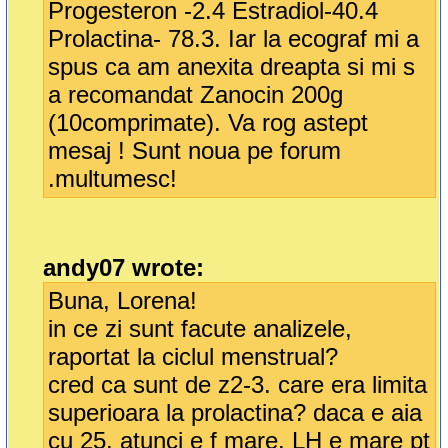
Progesteron -2.4 Estradiol-40.4
Prolactina- 78.3. Iar la ecograf mi a
spus ca am anexita dreapta si mi s
a recomandat Zanocin 200g
(10comprimate). Va rog astept
mesaj ! Sunt noua pe forum
.multumesc!
andy07 wrote:
Buna, Lorena!
in ce zi sunt facute analizele,
raportat la ciclul menstrual?
cred ca sunt de z2-3. care era limita
superioara la prolactina? daca e aia
cu 25, atunci e f mare. LH e mare pt