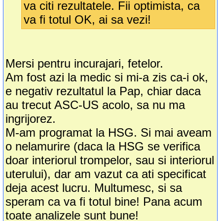
va citi rezultatele. Fii optimista, ca
va fi totul OK, ai sa vezi!
Mersi pentru incurajari, fetelor.
Am fost azi la medic si mi-a zis ca-i ok,
e negativ rezultatul la Pap, chiar daca
au trecut ASC-US acolo, sa nu ma
ingrijorez.
M-am programat la HSG. Si mai aveam
o nelamurire (daca la HSG se verifica
doar interiorul trompelor, sau si interiorul
uterului), dar am vazut ca ati specificat
deja acest lucru. Multumesc, si sa
speram ca va fi totul bine! Pana acum
toate analizele sunt bune!