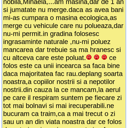
nobila,Mihaela,...am masina,dar de 1 an
si jumatate nu merge.daca as avea bani
mi-as cumpara o masina ecologica,as
merge cu vehicule care nu polueaza,dar
nu-mi permit.in gradina folosesc
ingrasaminte naturale ,nu-mi poluez
mancarea dar trebuie sa ma hranesc si
cu altceva care este poluat.
ce
folos este ca unii incearca sa faca bine
daca majoritatea fac rau.deplang soarta
noastra,a copiilor nostrii si a nepotilor
nostrii.din cauza la ce mancam,la aerul
pe care il respiram suntem pe fiecare zi
tot mai bolnavi si mai irecuperabili.ne
bucuram ca traim,ca a mai trecut o zi
sau un an din viata noastra dar ce folos