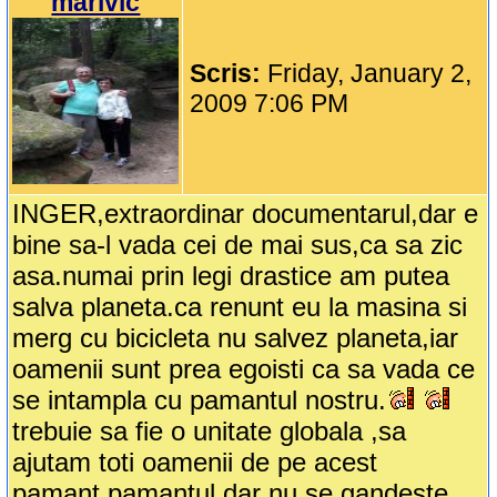
marivic
Scris:
Friday, January 2,
2009 7:06 PM
INGER,extraordinar documentarul,dar e
bine sa-l vada cei de mai sus,ca sa zic
asa.numai prin legi drastice am putea
salva planeta.ca renunt eu la masina si
merg cu bicicleta nu salvez planeta,iar
oamenii sunt prea egoisti ca sa vada ce
se intampla cu pamantul nostru.
trebuie sa fie o unitate globala ,sa
ajutam toti oamenii de pe acest
pamant,pamantul dar nu se gandeste