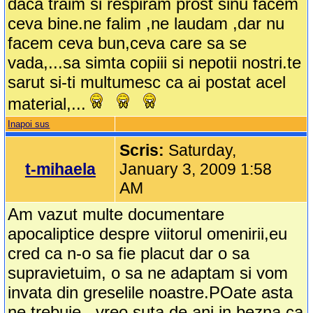
daca traim si respiram prost sinu facem
ceva bine.ne falim ,ne laudam ,dar nu
facem ceva bun,ceva care sa se
vada,...sa simta copiii si nepotii nostri.te
sarut si-ti multumesc ca ai postat acel
material,...
Inapoi sus
Scris:
Saturday,
t-mihaela
January 3, 2009 1:58
AM
Am vazut multe documentare
apocaliptice despre viitorul omenirii,eu
cred ca n-o sa fie placut dar o sa
supravietuim, o sa ne adaptam si vom
invata din greselile noastre.POate asta
ne trebuie , vreo suta de ani in bezna ca