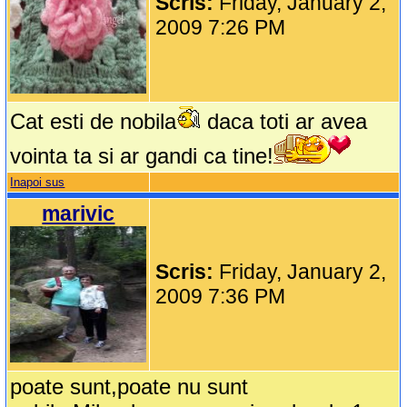
Scris:
Friday, January 2,
2009 7:26 PM
Cat esti de nobila
daca toti ar avea
vointa ta si ar gandi ca tine!
Inapoi sus
marivic
Scris:
Friday, January 2,
2009 7:36 PM
poate sunt,poate nu sunt