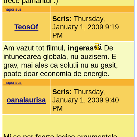
trece pamantul :)
Inapoi sus
Scris:
Thursday,
TeosOf
January 1, 2009 9:19
PM
Am vazut tot filmul,
ingeras
De
intunecarea globala, nu auzisem. E
grav, mai ales ca solutii nu au gasit,
poate doar economia de energie.
Inapoi sus
Scris:
Thursday,
oanalaurisa
January 1, 2009 9:40
PM
Mi se par foarte logice argumentele