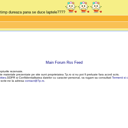
t timp dureaza pana se duce laptele????
Main Forum Rss Feed
epturile rezervate.
te materiale prezentate pe site sunt proprietatea 7p.ro si nu pot fi preluate fara acord scris.
okies
,GDPR si Confidentialitatea datelor cu caracter personal, va rugam sa consultati
Termenii si c
, scrie-ne la adresa
contact@7p.ro
.