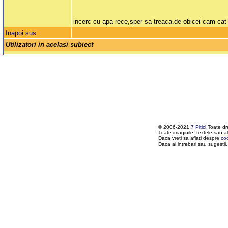
incerc cu apa rece,sper sa treaca.de obicei cam ca
Inapoi sus
Utilizatori in acelasi subiect
© 2006-2021
7 Pitici
.Toate dr
Toate imaginile, textele sau al
Daca vreti sa aflati despre
co
Daca ai intrebari sau sugestii