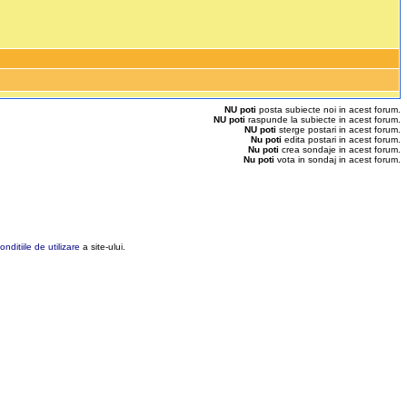
NU poti
posta subiecte noi in acest forum.
NU poti
raspunde la subiecte in acest forum.
NU poti
sterge postari in acest forum.
Nu poti
edita postari in acest forum.
Nu poti
crea sondaje in acest forum.
Nu poti
vota in sondaj in acest forum.
onditiile de utilizare
a site-ului.