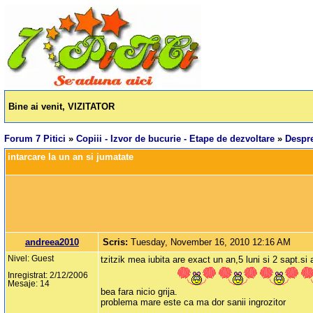
Bine ai venit, VIZITATOR
Forum 7 Pitici
»
Copiii - Izvor de bucurie - Etape de dezvoltare
»
Despre
intarcare la un an si jumatate
andreea2010
Scris:
Tuesday, November 16, 2010 12:16 AM
Nivel: Guest
tzitzik mea iubita are exact un an,5 luni si 2 sapt.si
Inregistrat: 2/12/2006
Mesaje: 14
bea fara nicio grija.
problema mare este ca ma dor sanii ingrozitor