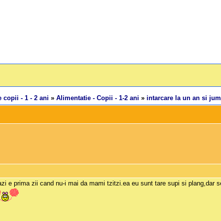
 copii - 1 - 2 ani
»
Alimentatie - Copii - 1-2 ani
»
intarcare la un an si jum
 azi e prima zii cand nu-i mai da mami tzitzi.ea eu sunt tare supi si plang,dar