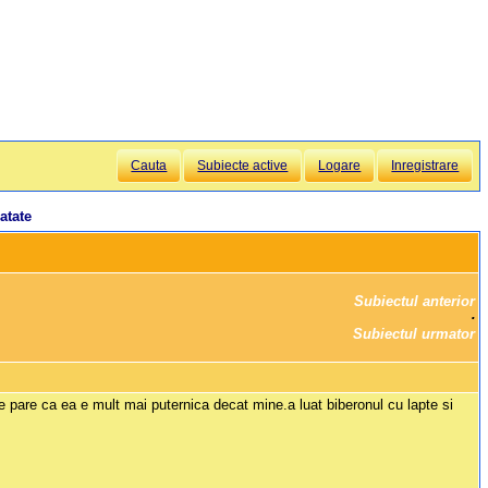
Cauta
Subiecte active
Logare
Inregistrare
atate
Subiectul anterior
		·

Subiectul urmator
 se pare ca ea e mult mai puternica decat mine.a luat biberonul cu lapte si