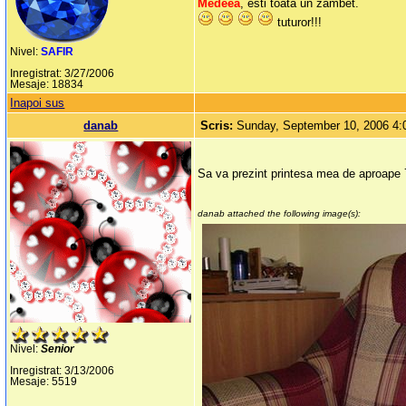
Medeea
, esti toata un zambet.
tuturor!!!
Nivel:
SAFIR
Inregistrat: 3/27/2006
Mesaje: 18834
Inapoi sus
danab
Scris:
Sunday, September 10, 2006 4
Sa va prezint printesa mea de aproape 7
danab attached the following image(s):
Nivel:
Senior
Inregistrat: 3/13/2006
Mesaje: 5519