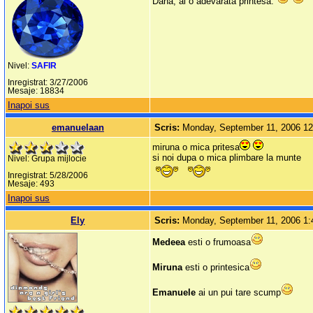
Dana, ai o adevarata printesa.
Nivel:
SAFIR
Inregistrat: 3/27/2006
Mesaje: 18834
Inapoi sus
emanuelaan
Scris:
Monday, September 11, 2006 1
miruna o mica pritesa
si noi dupa o mica plimbare la munte
Nivel: Grupa mijlocie
Inregistrat: 5/28/2006
Mesaje: 493
Inapoi sus
Ely
Scris:
Monday, September 11, 2006 1
Medeea
esti o frumoasa
Miruna
esti o printesica
Emanuele
ai un pui tare scump