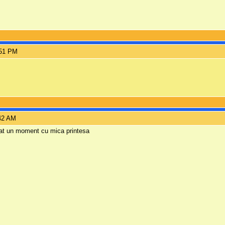
:51 PM
:42 AM
izat un moment cu mica printesa