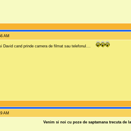
:56 AM
i David cand prinde camera de filmat sau telefonul....
:19 AM
Venim si noi cu poze de saptamana trecuta de la