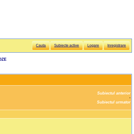
Cauta
Subiecte active
Logare
Inregistrare
POZE
Subiectul anterior
		·

Subiectul urmator