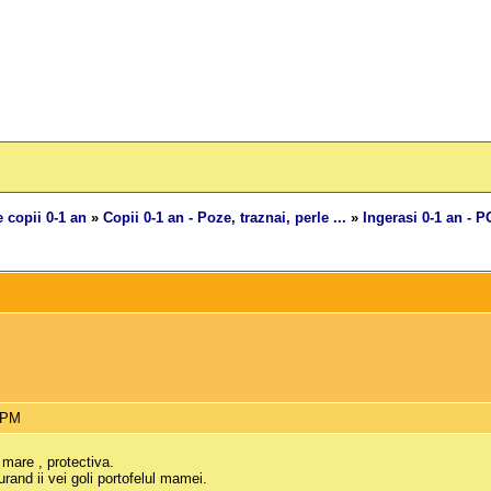
 copii 0-1 an
»
Copii 0-1 an - Poze, traznai, perle ...
»
Ingerasi 0-1 an - 
6 PM
 mare , protectiva.
urand ii vei goli portofelul mamei.