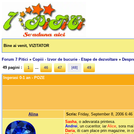
Bine ai venit, VIZITATOR
Forum 7 Pitici
»
Copiii - Izvor de bucurie - Etape de dezvoltare
»
Despre
49 pagini :
...
1
46
47
[48]
49
Ingerasi 0-1 an - POZE
Alina
Scris:
Friday, September 8, 2006 6:4
Sasha
, o adevarata printesa.
Andrei
, un cuceritor, iar
Alice
, sora mai
Daria
, iti cam place prin magazine, in c