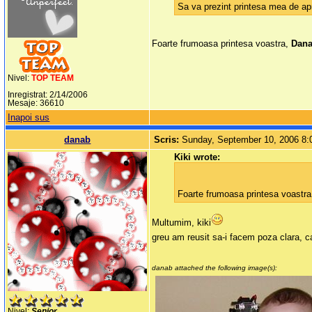
Sa va prezint printesa mea de ap
Foarte frumoasa printesa voastra,
Dan
Nivel:
TOP TEAM
Inregistrat: 2/14/2006
Mesaje: 36610
Inapoi sus
danab
Scris:
Sunday, September 10, 2006 8
Kiki wrote:
Foarte frumoasa printesa voastr
Multumim, kiki
greu am reusit sa-i facem poza clara, c
danab attached the following image(s):
Nivel:
Senior