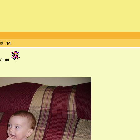
:09 PM
 luni