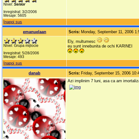
Nivel:
Senior
Inregistrat: 3/2/2006
Mesaje: 5605
Inapoi sus
emanuelaan
Scris:
Monday, September 11, 2006 1
Ely, multumesc
Nivel: Grupa mijlocie
eu sunt innebunita de ochi KARINEI
Inregistrat: 5/28/2006
Mesaje: 493
Inapoi sus
danab
Scris:
Friday, September 15, 2006 10
Azi implinim 7 luni, asa ca am imortal