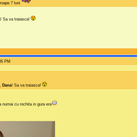
roape 7 luni
a
! Sa va traiasca!
:05 PM
a,
Dana
! Sa va traiasca!
a numai cu rochita in gura era