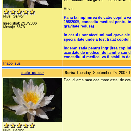
Revin...
Nivel:
Senior
Pana la implinirea de catre copil a v
158/2005, concediu medical pentru ing
Inregistrat: 2/13/2006
gravitate redusa)
Mesaje: 6678
In cazul unor afectiuni mai grave ale
specialitate unde a fost tratat copilu
Indemnizatia pentru ingrijirea copilu
acordate de medicul de familie sau d
concediului medical va fi stabilita d
Inapoi sus
stele_pe_cer
Scris:
Tuesday, September 25, 2007 
Deci dilema mea cea mare este: de cate
Nivel:
Senior