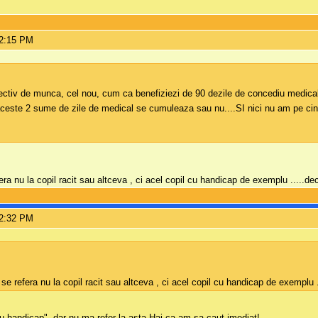
12:15 PM
ectiv de munca, cel nou, cum ca benefiziezi de 90 dezile de concediu medical.
ceste 2 sume de zile de medical se cumuleaza sau nu....SI nici nu am pe cine 
!
fera nu la copil racit sau altceva , ci acel copil cu handicap de exemplu .....dec
12:32 PM
 se refera nu la copil racit sau altceva , ci acel copil cu handicap de exemplu .
u handicap", dar nu ma refer la asta.Hai ca am sa caut imediat!