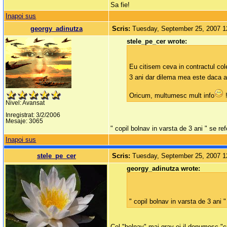
Sa fie!
Inapoi sus
georgy_adinutza
Scris:
Tuesday, September 25, 2007 
stele_pe_cer wrote:
Eu citisem ceva in contractul col
3 ani dar dilema mea este daca a
Oricum, multumesc mult info
Nivel: Avansat
Inregistrat: 3/2/2006
Mesaje: 3065
" copil bolnav in varsta de 3 ani " se re
Inapoi sus
stele_pe_cer
Scris:
Tuesday, September 25, 2007 
georgy_adinutza wrote:
" copil bolnav in varsta de 3 ani "
Cel "bolnav" mai grav ei il denumesc "c