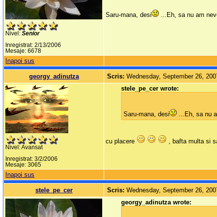
Saru-mana, desi
...Eh, sa nu am nev
Nivel:
Senior
Inregistrat: 2/13/2006
Mesaje: 6678
Inapoi sus
georgy_adinutza
Scris:
Wednesday, September 26, 200
stele_pe_cer wrote:
Saru-mana, desi
...Eh, sa nu 
cu placere
, bafta multa si s
Nivel: Avansat
Inregistrat: 3/2/2006
Mesaje: 3065
Inapoi sus
stele_pe_cer
Scris:
Wednesday, September 26, 200
georgy_adinutza wrote: