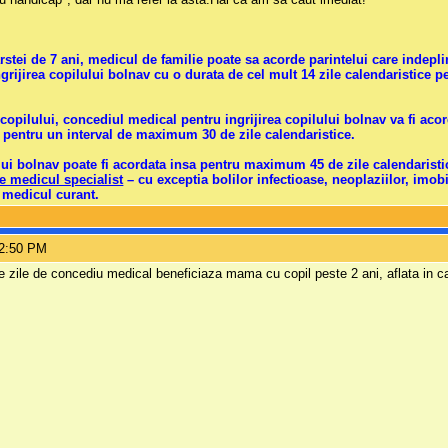
arstei de 7 ani, medicul de familie poate sa acorde parintelui care indepl
rijirea copilului bolnav cu o durata de cel mult 14 zile calendaristice p
 copilului, concediul medical pentru ingrijirea copilului bolnav va fi aco
l, pentru un interval de maximum 30 de zile calendaristice.
lui bolnav poate fi acordata insa pentru
maximum 45 de zile calendaristic
e medicul specialist
– cu exceptia bolilor infectioase, neoplaziilor, imobili
e medicul curant.
12:50 PM
 zile de concediu medical beneficiaza mama cu copil peste 2 ani, aflata in 