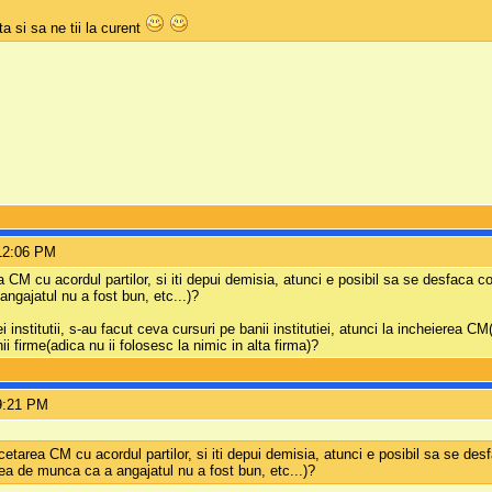
a si sa ne tii la curent
12:06 PM
 CM cu acordul partilor, si iti depui demisia, atunci e posibil sa se desfaca co
ngajatul nu a fost bun, etc...)?
i institutii, s-au facut ceva cursuri pe banii institutiei, atunci la incheierea 
i firme(adica nu ii folosesc la nimic in alta firma)?
9:21 PM
cetarea CM cu acordul partilor, si iti depui demisia, atunci e posibil sa se des
rtea de munca ca a angajatul nu a fost bun, etc...)?