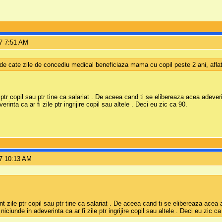
7 7:51 AM
e cate zile de concediu medical beneficiaza mama cu copil peste 2 ani, afla
tr copil sau ptr tine ca salariat . De aceea cand ti se elibereaza acea adeverin
rinta ca ar fi zile ptr ingrijire copil sau altele . Deci eu zic ca 90.
7 10:13 AM
 zile ptr copil sau ptr tine ca salariat . De aceea cand ti se elibereaza acea a
niciunde in adeverinta ca ar fi zile ptr ingrijire copil sau altele . Deci eu zic ca