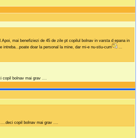
Apoi, mai benefiziezi de 45 de zile pt copilul bolnav in varsta d epana in
intreba...poate doar la personal la mine, dar mi-e nu-stiu-cum
...
i copil bolnav mai grav ....
....deci copil bolnav mai grav ....