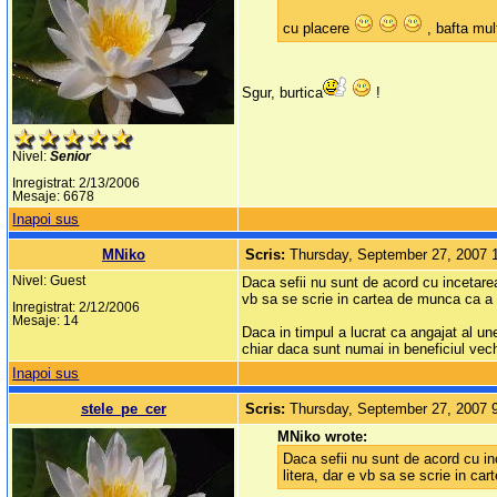
cu placere
, bafta mult
Sgur, burtica
!
Nivel:
Senior
Inregistrat: 2/13/2006
Mesaje: 6678
Inapoi sus
MNiko
Scris:
Thursday, September 27, 2007 
Nivel: Guest
Daca sefii nu sunt de acord cu incetarea
vb sa se scrie in cartea de munca ca a a
Inregistrat: 2/12/2006
Mesaje: 14
Daca in timpul a lucrat ca angajat al une
chiar daca sunt numai in beneficiul vechi
Inapoi sus
stele_pe_cer
Scris:
Thursday, September 27, 2007 
MNiko wrote:
Daca sefii nu sunt de acord cu in
litera, dar e vb sa se scrie in ca