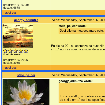
Inregistrat: 2/13/2006
Mesaje: 6678
Inapoi sus
georgy_adinutza
Scris:
Wednesday, September 26, 200
stele_pe_cer wrote:
Deci dilema mea cea mare este: d
Eu zic ca 90 , nu conteaza ca sunt zile p
cm..." nu ti se specifica niciunde in adeve
Nivel: Avansat
Inregistrat: 3/2/2006
Mesaje: 3065
Inapoi sus
stele_pe_cer
Scris:
Wednesday, September 26, 200
georgy_adinutza wrote:
Eu zic ca 90 , nu conteaza ca sunt
de x zile cm..." nu ti se specifica 