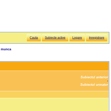
Cauta
Subiecte active
Logare
Inregistrare
de munca
Subiectul anterior
		·

Subiectul urmator