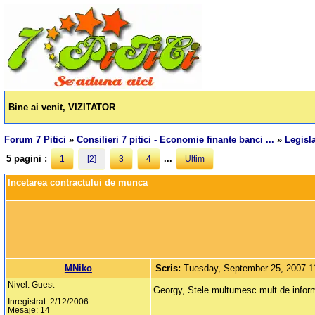
Bine ai venit, VIZITATOR
Forum 7 Pitici
»
Consilieri 7 pitici - Economie finante banci ...
»
Legisla
5 pagini :
...
1
[2]
3
4
Ultim
Incetarea contractului de munca
MNiko
Scris:
Tuesday, September 25, 2007 
Nivel: Guest
Georgy, Stele multumesc mult de informa
Inregistrat: 2/12/2006
Mesaje: 14