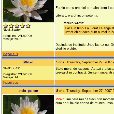
Eu zic ca nu are nici o treaba litera I 
Litera E era pt incompetenta.
MNiko wrote:
Daca in timpul a lucrat ca angajat 
Nivel:
Senior
urmat chiar daca sunt numai in ben
Inregistrat: 2/13/2006
Mesaje: 6678
Depinde de institutie.Unde lucrez eu, DA,
studiile platite.
Inapoi sus
MNiko
Scris:
Thursday, September 27, 2007 
Nivel: Guest
Stele mersi de raspuns. Astazi s-a lasa
prevazut in contract). Suntem suparati 
Inregistrat: 2/12/2006
Mesaje: 14
Inapoi sus
stele_pe_cer
Scris:
Thursday, September 27, 2007 
Mniko
, imi pare rau ca treci prin momen
cum sa-ti inkeie cartea de munca, insa 