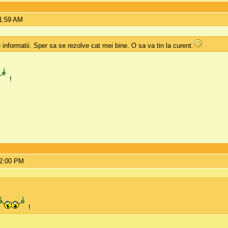
11:59 AM
nformatii. Sper sa se rezolve cat mei bine. O sa va tin la curent.
!
12:00 PM
!