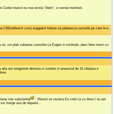
in Codul muncii nu mai exista "litere", ci numai mentiuni.
ierea CM(indiferent cum) angajatul trebuie sa plateasca cursurile pe care le-a
 nu, voi plati valoarea cursurilor.La Eugen in institutie, pleci bine mersi cu
 alta am inregistrat demisia si suntem in preavizul de 15 zile(asa e
bine.
umerar mai substantial
!Restul se rezolva.Eu cred ca cu litera I nu are
 vor merge asa de departe....