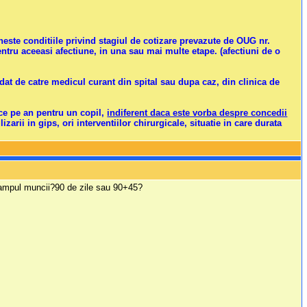
ineste conditiile privind stagiul de cotizare prevazute de OUG nr.
entru aceeasi afectiune, in una sau mai multe etape. (afectiuni de o
rdat de catre medicul curant din spital sau dupa caz, din clinica de
e pe an pentru un copil,
indiferent daca este vorba despre concedii
zarii in gips, ori interventiilor chirurgicale, situatie in care durata
campul muncii?90 de zile sau 90+45?