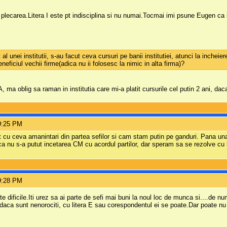
cu plecarea.Litera I este pt indisciplina si nu numai.Tocmai imi psune Eugen ca 
al unei institutii, s-au facut ceva cursuri pe banii institutiei, atunci la inche
eficiul vechii firme(adica nu ii folosesc la nimic in alta firma)?
 ma oblig sa raman in institutia care mi-a platit cursurile cel putin 2 ani, daca
9:25 PM
t cu ceva amanintari din partea sefilor si cam stam putin pe ganduri. Pana una
ca nu s-a putut incetarea CM cu acordul partilor, dar speram sa se rezolve cu 
9:28 PM
te dificile.Iti urez sa ai parte de sefi mai buni la noul loc de munca si....de n
daca sunt nenorociti, cu litera E sau corespondentul ei se poate.Dar poate nu