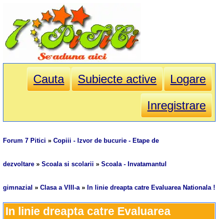
Cauta
Subiecte active
Logare
Inregistrare
Forum 7 Pitici
»
Copiii - Izvor de bucurie - Etape de
dezvoltare
»
Scoala si scolarii
»
Scoala - Invatamantul
gimnazial
»
Clasa a VIII-a
»
In linie dreapta catre Evaluarea Nationala !
In linie dreapta catre Evaluarea 