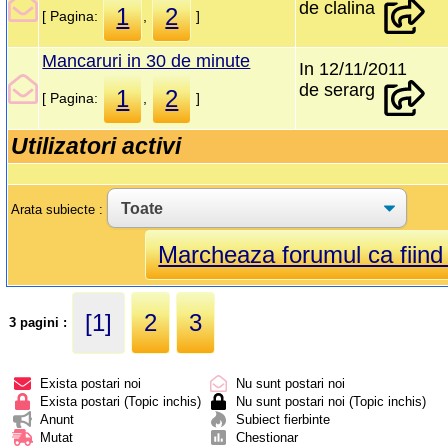
de clalina
1
2
[ Pagina:
,
]
Mancaruri in 30 de minute
In 12/11/2011
de serarg
1
2
[ Pagina:
,
]
Utilizatori activi
Arata subiecte :
Marcheaza forumul ca fiind c
[1]
2
3
3 pagini :
Exista postari noi
Nu sunt postari noi
Exista postari (Topic inchis)
Nu sunt postari noi (Topic inchis)
Anunt
Subiect fierbinte
Mutat
Chestionar