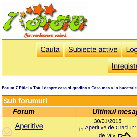
Cauta
Subiecte active
Lo
Inregist
Forum 7 Pitici
»
Totul despre casa si gradina
»
Casa mea
»
In bucatarie
Sub forumuri
Forum
Ultimul mesa
30/01/2015
Aperitive
Aperitive de Craciun:
in
de
raly