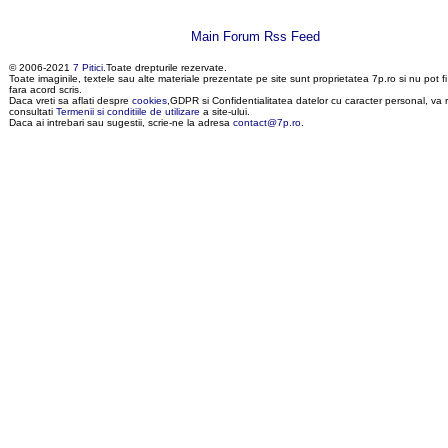
Main Forum Rss Feed
© 2006-2021
7 Pitici
.Toate drepturile rezervate.
Toate imaginile, textele sau alte materiale prezentate pe site sunt proprietatea 7p.ro si nu pot f
fara acord scris.
Daca vreti sa aflati despre
cookies
,GDPR si Confidentialitatea datelor cu caracter personal, va
consultati
Termenii si conditiile de utilizare
a site-ului.
Daca ai intrebari sau sugestii, scrie-ne la adresa
contact@7p.ro
.