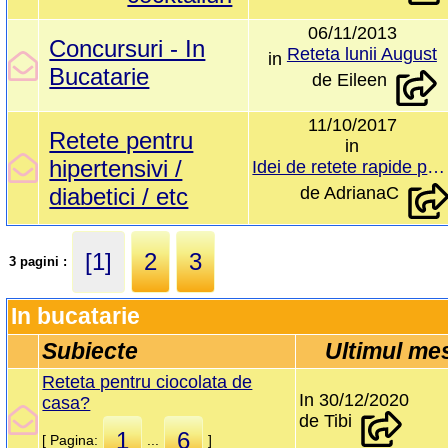
06/11/2013
Concursuri - In
Reteta lunii August
in
Bucatarie
de
Eileen
11/10/2017
Retete pentru
in
hipertensivi /
Idei de retete rapide pentru hipertensivi
diabetici / etc
de
AdrianaC
[1]
2
3
3 pagini :
In bucatarie
Subiecte
Ultimul me
Reteta pentru ciocolata de
In 30/12/2020
casa?
de Tibi
1
6
[ Pagina:
...
]