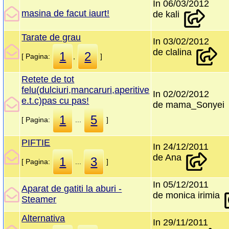
In 06/03/2012
masina de facut iaurt!
de kali
Tarate de grau
In 03/02/2012
de clalina
1
2
[ Pagina:
,
]
Retete de tot
felu(dulciuri,mancaruri,aperitive
In 02/02/2012
e.t.c)pas cu pas!
de mama_Sonyei
1
5
[ Pagina:
...
]
PIFTIE
In 24/12/2011
de Ana
1
3
[ Pagina:
...
]
In 05/12/2011
Aparat de gatiti la aburi -
de monica irimia
Steamer
Alternativa
In 29/11/2011