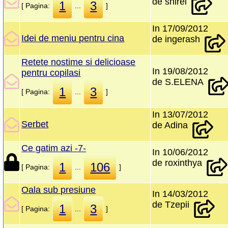
de shirel
1
3
[ Pagina:
...
]
In 17/09/2012
Idei de meniu pentru cina
de ingerash
Retete nostime si delicioase
In 19/08/2012
pentru copilasi
de S.ELENA
1
3
[ Pagina:
...
]
In 13/07/2012
Serbet
de Adina
Ce gatim azi -7-
In 10/06/2012
de roxinthya
1
106
[ Pagina:
...
]
Oala sub presiune
In 14/03/2012
de Tzepii
1
3
[ Pagina:
...
]