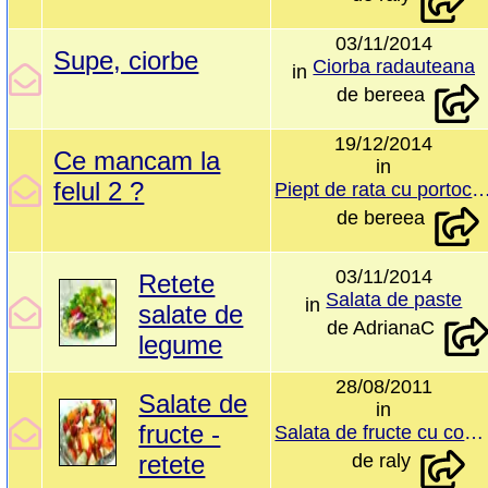
03/11/2014
Supe, ciorbe
Ciorba radauteana
in
de
bereea
19/12/2014
Ce mancam la
in
felul 2 ?
Piept de rata cu port
de
bereea
03/11/2014
Retete
Salata de paste
in
salate de
de
AdrianaC
legume
28/08/2011
Salate de
in
fructe -
Salata de fructe cu coniac si sampanie
retete
de
raly