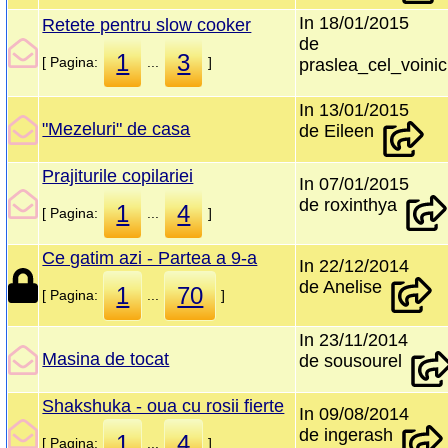
In 18/01/2015
Retete pentru slow cooker
de
1
3
[ Pagina:
...
]
praslea_cel_voini
In 13/01/2015
"Mezeluri" de casa
de Eileen
Prajiturile copilariei
In 07/01/2015
de roxinthya
1
4
[ Pagina:
...
]
Ce gatim azi - Partea a 9-a
In 22/12/2014
de Anelise
1
70
[ Pagina:
...
]
In 23/11/2014
Masina de tocat
de sousourel
Shakshuka - oua cu rosii fierte
In 09/08/2014
de ingerash
1
4
[ Pagina:
...
]