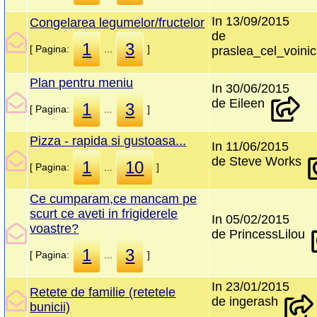
In 13/09/2015
Congelarea legumelor/fructelor
de
1
3
[ Pagina:
...
]
praslea_cel_voini
Plan pentru meniu
In 30/06/2015
de Eileen
1
3
[ Pagina:
...
]
Pizza - rapida si gustoasa...
In 11/06/2015
de Steve Works
1
10
[ Pagina:
...
]
Ce cumparam,ce mancam pe
scurt ce aveti in frigiderele
In 05/02/2015
voastre?
de PrincessLilou
1
3
[ Pagina:
...
]
In 23/01/2015
Retete de familie (retetele
de ingerash
bunicii)