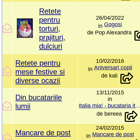
Retete
26/04/2022
pentru
Gogosi
in
torturi,
de
Pop Alexandra
prajituri,
dulciuri
10/02/2016
Retete pentru
Aniversari copii
in
mese festive si
de
kali
diverse ocazii
13/11/2015
Din bucatariile
in
lumii
Italia mia! - bucataria i
de
bereea
24/02/2015
Mancare de post
Mancare de post
in