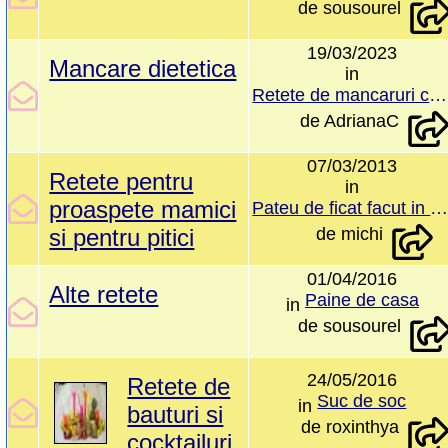
de
sousourel
19/03/2023
Mancare dietetica
in
Retete de mancaruri cu pui pentru regim
de
AdrianaC
07/03/2013
Retete pentru
in
proaspete mamici
Pateu de ficat facut in cas
si pentru pitici
de
michi
01/04/2016
Alte retete
Paine de casa
in
de
sousourel
24/05/2016
Retete de
Suc de soc
in
bauturi si
de
roxinthya
cocktailuri