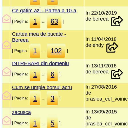
Ce gatim azi - Partea a 10-a
In 22/10/2019
de bereea
1
63
[ Pagina:
...
]
Cartea mea de bucate -
In 11/04/2018
Bereea
de endy
1
102
[ Pagina:
...
]
INTREBARI din domeniu
In 13/11/2016
de bereea
1
6
[ Pagina:
...
]
In 27/08/2016
Cum se umple borsul acru
de
1
3
[ Pagina:
...
]
praslea_cel_voini
In 13/09/2015
zacusca
de
1
5
[ Pagina:
...
]
praslea_cel_voini