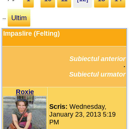
Ultim
...
Impaslire (Felting)
Subiectul anterior
		·

Subiectul urmator
Roxie
Scris:
Wednesday,
January 23, 2013 5:19
PM