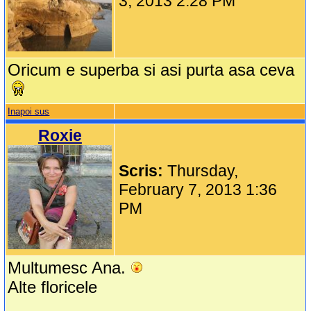
3, 2013 2:28 PM
Oricum e superba si asi purta asa ceva
Inapoi sus
Roxie
Scris:
Thursday,
February 7, 2013 1:36
PM
Multumesc Ana.
Alte floricele