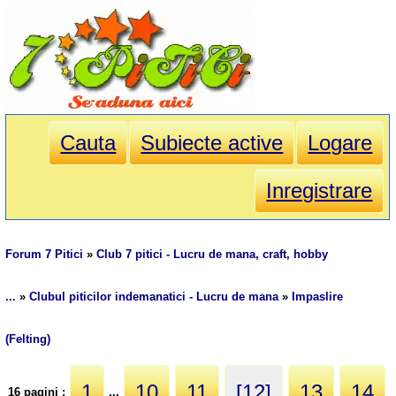
Cauta
Subiecte active
Logare
Inregistrare
Forum 7 Pitici
»
Club 7 pitici - Lucru de mana, craft, hobby
...
»
Clubul piticilor indemanatici - Lucru de mana
»
Impaslire
(Felting)
1
10
11
[12]
13
14
16 pagini :
...