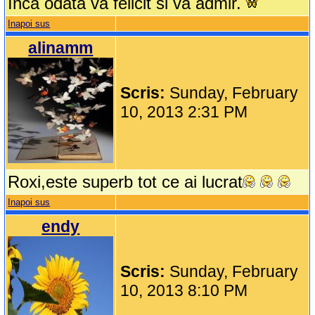
Inca odata va felicit si va admir.
Inapoi sus
alinamm
Scris:
Sunday, February
10, 2013 2:31 PM
Roxi,este superb tot ce ai lucrat
Inapoi sus
endy
Scris:
Sunday, February
10, 2013 8:10 PM