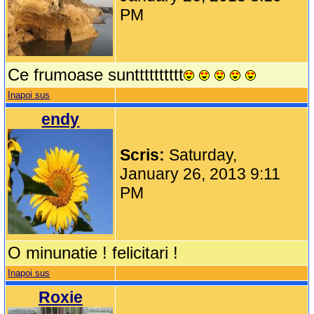
PM
Ce frumoase suntttttttttt
Inapoi sus
endy
Scris:
Saturday,
January 26, 2013 9:11
PM
O minunatie ! felicitari !
Inapoi sus
Roxie