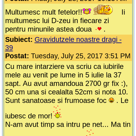
Multumesc mult fetelor!!
Ii
multumesc lui D-zeu in fiecare zi
pentru minunile astea doua
.
Subiect:
Gravidutzele noastre dragi -
39
Postat:
Tuesday, July 25, 2017 3:51 PM
Cu mare intarziere va scriu ca iubirile
mele au venit pe lume in 5 iulie la 37
sapt. Au avut amandoua 2700 gr fix :),
50 cm una si cealalta 52cm si nota 10.
Sunt sanatoase si frumoase foc
. Le
iubesc de mor!
N-am avut timp sa intru pe net... Ma tin