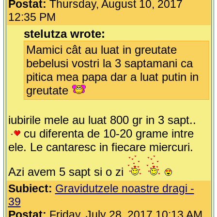
Postat:
Thursday, August 10, 2017
12:35 PM
stelutza wrote:
Mamici cât au luat in greutate
bebelusi vostri la 3 saptamani ca
pitica mea papa dar a luat putin in
greutate
iubirile mele au luat 800 gr in 3 sapt..
cu diferenta de 10-20 grame intre
ele. Le cantaresc in fiecare miercuri.
Azi avem 5 sapt si o zi
Subiect:
Gravidutzele noastre dragi -
39
Postat:
Friday, July 28, 2017 10:13 AM