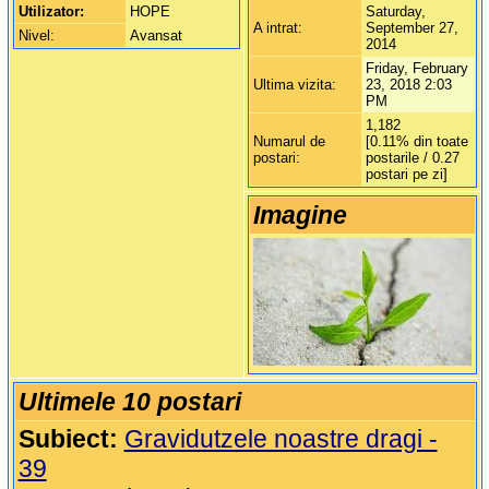
Utilizator:
HOPE
Saturday,
A intrat:
September 27,
Nivel:
Avansat
2014
Friday, February
Ultima vizita:
23, 2018 2:03
PM
1,182
Numarul de
[0.11% din toate
postari:
postarile / 0.27
postari pe zi]
Imagine
Ultimele 10 postari
Subiect:
Gravidutzele noastre dragi -
39