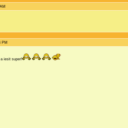
7 AM
44 PM
a iesit super!