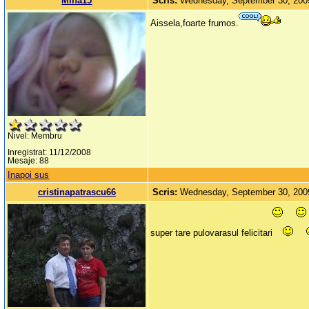
Miha15
Scris:
Wednesday, September 30, 200
Aissela,foarte frumos.
Nivel: Membru
Inregistrat: 11/12/2008
Mesaje: 88
Inapoi sus
cristinapatrascu66
Scris:
Wednesday, September 30, 200
super tare pulovarasul felicitari