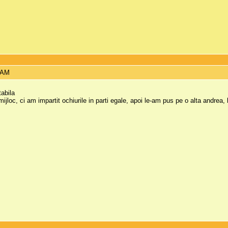
0 AM
tabila
oc, ci am impartit ochiurile in parti egale, apoi le-am pus pe o alta andrea, lu