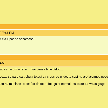
9 7:41 PM
a! Sa il poarte sanatoasa!
2 AM
uga si acum o refac...nu-i venea bine deloc...
oc.... se pare ca trebuia totusi sa cresc pe undeva, caci nu are largimea nece
ca nu-mi place, o desfac de tot si fac guler normal, cu toate ca vreau gluga..