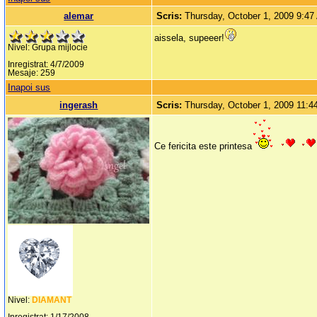
alemar
Scris:
Thursday, October 1, 2009 9:4
aissela, supeeer!
Nivel: Grupa mijlocie
Inregistrat: 4/7/2009
Mesaje: 259
Inapoi sus
ingerash
Scris:
Thursday, October 1, 2009 11:
Ce fericita este printesa
Nivel:
DIAMANT