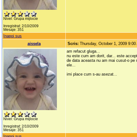
Nivel: Grupa mijlocie
Inregistrat: 2/10/2009
Mesaje: 351
Inapoi sus
aissela
Scris:
Thursday, October 1, 2009 9:0
am refacut gluga...
nu este cum am dorit, dar... este accep
de data aceasta nu am mai cusut-o pe mijl
ele...
imi place cum s-au asezat...
Nivel: Grupa mijlocie
Inregistrat: 2/10/2009
Mesaje: 351
Inapoi sus