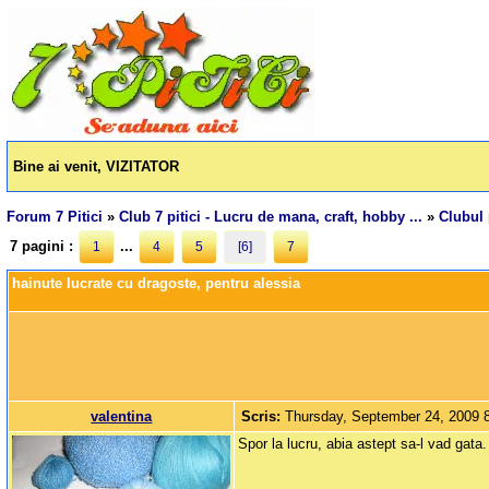
Bine ai venit, VIZITATOR
Forum 7 Pitici
»
Club 7 pitici - Lucru de mana, craft, hobby ...
»
Clubul 
7 pagini :
...
1
4
5
[6]
7
hainute lucrate cu dragoste, pentru alessia
valentina
Scris:
Thursday, September 24, 2009 
Spor la lucru, abia astept sa-l vad gata.