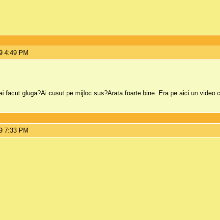
9 4:49 PM
acut gluga?Ai cusut pe mijloc sus?Arata foarte bine .Era pe aici un video cum 
9 7:33 PM