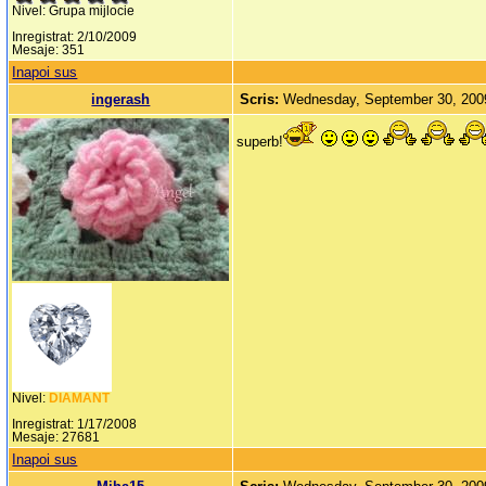
Nivel: Grupa mijlocie
Inregistrat: 2/10/2009
Mesaje: 351
Inapoi sus
ingerash
Scris:
Wednesday, September 30, 200
superb!
Nivel:
DIAMANT
Inregistrat: 1/17/2008
Mesaje: 27681
Inapoi sus