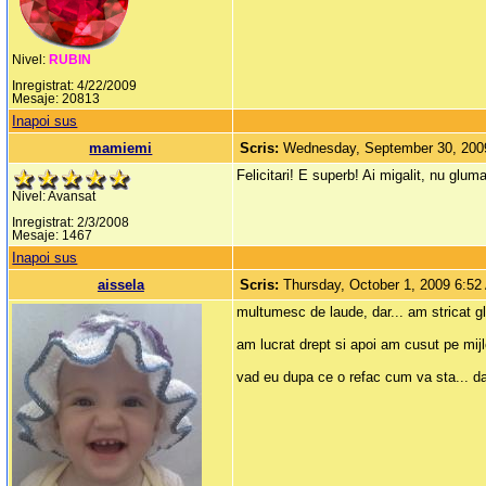
Nivel:
RUBIN
Inregistrat: 4/22/2009
Mesaje: 20813
Inapoi sus
mamiemi
Scris:
Wednesday, September 30, 200
Felicitari! E superb! Ai migalit, nu glum
Nivel: Avansat
Inregistrat: 2/3/2008
Mesaje: 1467
Inapoi sus
aissela
Scris:
Thursday, October 1, 2009 6:5
multumesc de laude, dar... am stricat gl
am lucrat drept si apoi am cusut pe mijl
vad eu dupa ce o refac cum va sta... da