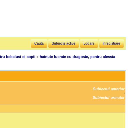
Cauta
Subiecte active
Logare
Inregistrare
tru bebelusi si copii
»
hainute lucrate cu dragoste, pentru alessia
Subiectul anterior
		·

Subiectul urmator