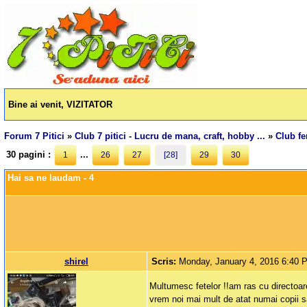
Bine ai venit, VIZITATOR
Forum 7 Pitici
»
Club 7 pitici - Lucru de mana, craft, hobby ...
»
Club f
30 pagini :
...
1
26
27
[28]
29
30
Hai sa ne laudam - 4
shirel
Scris:
Monday, January 4, 2016 6:40 
Multumesc fetelor !!am ras cu directoar
vrem noi mai mult de atat numai copii sa