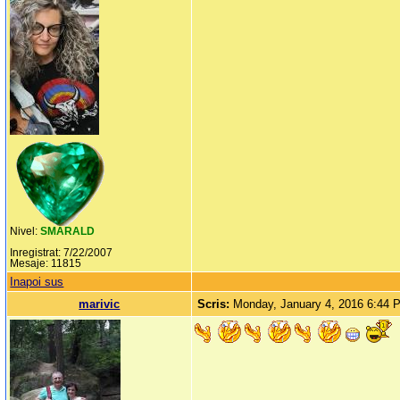
Nivel:
SMARALD
Inregistrat: 7/22/2007
Mesaje: 11815
Inapoi sus
marivic
Scris:
Monday, January 4, 2016 6:44 