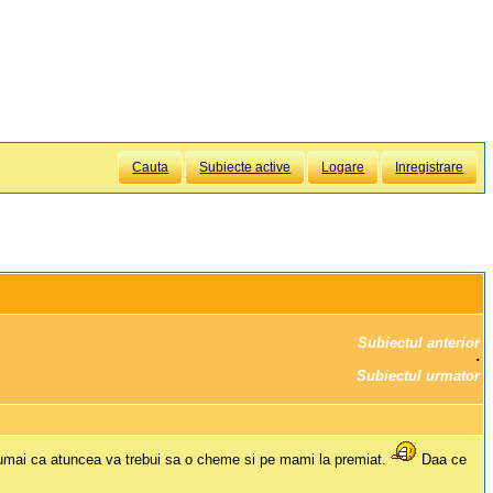
Cauta
Subiecte active
Logare
Inregistrare
Subiectul anterior
		·

Subiectul urmator
 numai ca atuncea va trebui sa o cheme si pe mami la premiat.
Daa ce