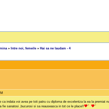
emina
»
Intre noi, femeile
»
Hai sa ne laudam - 4
PM
e ca indata voi avea pe toti patru cu diploma de excelentza la ea la premiat
 fie sanatosi ,bucurosi si sa reauseasca in tot ce le place!!