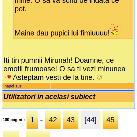
mine. O sa va scriu de indata ce
pot.
Maine dau pupici lui fimiuuuu!
Iti tin pumnii Mirunah! Doamne, ce
emotii frumoase! O sa ti vezi minunea
Asteptam vesti de la tine.
Inapoi sus
Utilizatori in acelasi subiect
1
42
43
[44]
45
100 pagini :
...