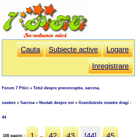
Cauta
Subiecte active
Logare
Inregistrare
Forum 7 Pitici
»
Totul despre preconceptie, sarcina,
nastere
»
Sarcina
»
Noutati despre noi
»
Gravidutzele noastre dragi -
44
1
42
43
[44]
45
100 pagini :
...