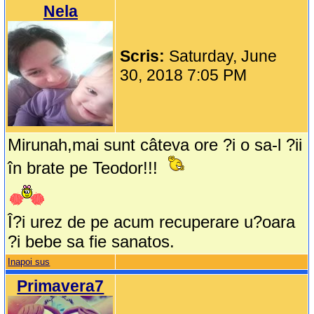
Nela
Scris:
Saturday, June
30, 2018 7:05 PM
Mirunah,mai sunt câteva ore ?i o sa-l ?ii
în brate pe Teodor!!!
Î?i urez de pe acum recuperare u?oara
?i bebe sa fie sanatos.
Inapoi sus
Primavera7