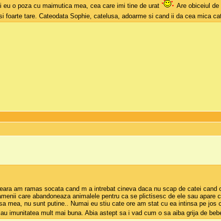
si eu o poza cu maimutica mea, cea care imi tine de urat
Are obiceiul de 
i foarte tare. Cateodata Sophie, catelusa, adoarme si cand ii da cea mica cate
eara am ramas socata cand m a intrebat cineva daca nu scap de catei cand o 
oamenii care abandoneaza animalele pentru ca se plictisesc de ele sau apare c
 mea, nu sunt putine.. Numai eu stiu cate ore am stat cu ea intinsa pe jos ca 
 au imunitatea mult mai buna. Abia astept sa i vad cum o sa aiba grija de be