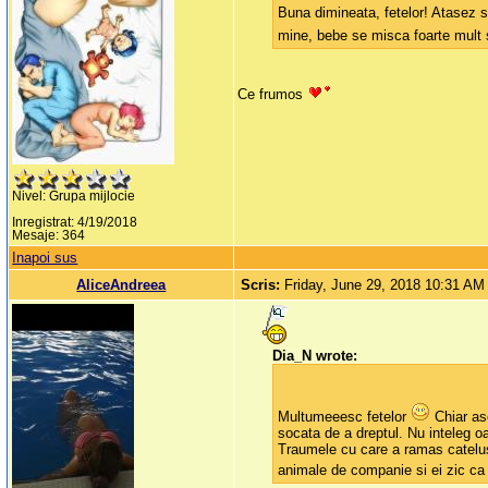
Buna dimineata, fetelor! Atasez 
mine, bebe se misca foarte mult s
Ce frumos
Nivel: Grupa mijlocie
Inregistrat: 4/19/2018
Mesaje: 364
Inapoi sus
AliceAndreea
Scris:
Friday, June 29, 2018 10:31 AM
Dia_N wrote:
Multumeeesc fetelor
Chiar as
socata de a dreptul. Nu inteleg 
Traumele cu care a ramas catelusa
animale de companie si ei zic ca