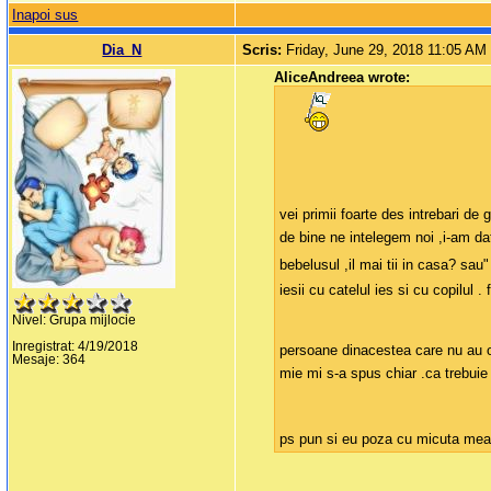
Inapoi sus
Dia_N
Scris:
Friday, June 29, 2018 11:05 AM
AliceAndreea wrote:
vei primii foarte des intrebari d
de bine ne intelegem noi ,i-am da
bebelusul ,il mai tii in casa? sau"
iesii cu catelul ies si cu copilul .
Nivel: Grupa mijlocie
Inregistrat: 4/19/2018
persoane dinacestea care nu au ocu
Mesaje: 364
mie mi s-a spus chiar .ca trebuie
ps pun si eu poza cu micuta mea