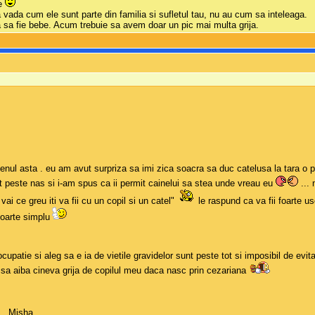
re
 vada cum ele sunt parte din familia si sufletul tau, nu au cum sa inteleaga.
 sa fie bebe. Acum trebuie sa avem doar un pic mai multa grija.
e genul asta . eu am avut surpriza sa imi zica soacra sa duc catelusa la tara o
t peste nas si i-am spus ca ii permit cainelui sa stea unde vreau eu
... 
 vai ce greu iti va fii cu un copil si un catel"
le raspund ca va fii foarte us
 foarte simplu
patie si aleg sa e ia de vietile gravidelor sunt peste tot si imposibil de evit
 sa aiba cineva grija de copilul meu daca nasc prin cezariana
 . Misha