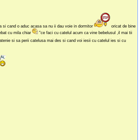
da si cand o aduc acasa sa nu ii dau voie in dormitor
oricat de bine
rebat cu mila chiar
"ce faci cu catelul acum ca vine bebelusul ,il mai tii
atenie si sa perii catelusa mai des si cand voi iesii cu catelul ies si cu