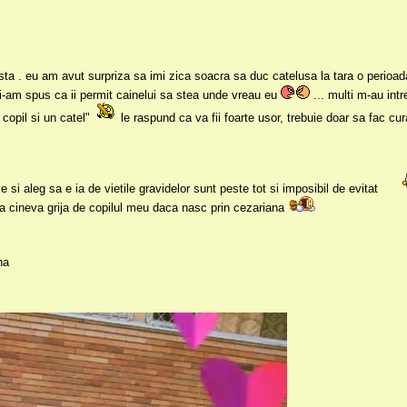
 asta . eu am avut surpriza sa imi zica soacra sa duc catelusa la tara o perioa
 i-am spus ca ii permit cainelui sa stea unde vreau eu
... multi m-au int
 copil si un catel"
le raspund ca va fii foarte usor, trebuie doar sa fac cur
si aleg sa e ia de vietile gravidelor sunt peste tot si imposibil de evitat
ba cineva grija de copilul meu daca nasc prin cezariana
ha