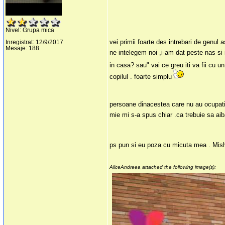
Nivel: Grupa mica
vei primii foarte des intrebari de genul
Inregistrat: 12/9/2017
Mesaje: 188
ne intelegem noi ,i-am dat peste nas si
in casa? sau" vai ce greu iti va fii cu un
copilul . foarte simplu
persoane dinacestea care nu au ocupatie 
mie mi s-a spus chiar .ca trebuie sa ai
ps pun si eu poza cu micuta mea . Mis
AliceAndreea attached the following image(s):