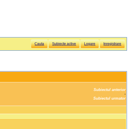
Cauta
Subiecte active
Logare
Inregistrare
Subiectul anterior
		·

Subiectul urmator