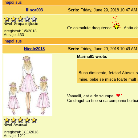
Inapoi sus
Ilinca003
Scris:
Friday, June 29, 2018 10:47 AM
Nivel: Grupa mijlocie
Ce animalute draguteeee
.Astia de
Inregistrat: 1/5/2018
Mesaje: 433
Inapoi sus
Nicole2018
Scris:
Friday, June 29, 2018 10:49 AM
Marina85 wrote:
Buna dimineata, fetelor! Atasez 
mine, bebe se misca foarte mult s
Vaaaaiii, cat e de scumpa!
Ce dragut ca tine si ea companie burtici
Nivel: Avansat
Inregistrat: 1/11/2018
Mesaje: 1211