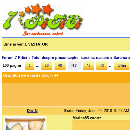
Bine ai venit, VIZITATOR
Forum 7 Pitici
»
Totul despre preconceptie, sarcina, nastere
»
Sarcina
100 pagini :
...
...
1
39
40
[41]
42
43
Ultim
Gravidutzele noastre dragi - 44
Dia_N
Scris:
Friday, June 29, 2018 10:28 AM
Marina85 wrote: