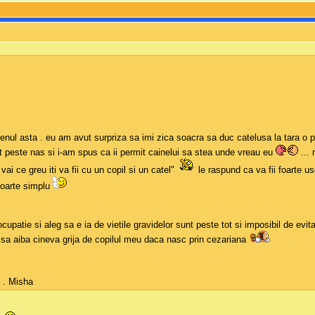
e genul asta . eu am avut surpriza sa imi zica soacra sa duc catelusa la tara o
t peste nas si i-am spus ca ii permit cainelui sa stea unde vreau eu
... 
 vai ce greu iti va fii cu un copil si un catel"
le raspund ca va fii foarte us
 foarte simplu
patie si aleg sa e ia de vietile gravidelor sunt peste tot si imposibil de evit
 sa aiba cineva grija de copilul meu daca nasc prin cezariana
 . Misha