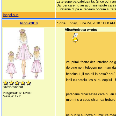
Este superba catelusa ta. Si ce ochi a
Da, cei care nu au avut animalute ca sa
Curatenie dupa ei faceam oricum si fara
Inapoi sus
Nicole2018
Scris:
Friday, June 29, 2018 11:08 AM
AliceAndreea wrote:
vei primii foarte des intrebari d
de bine ne intelegem noi ,i-am da
bebelusul ,il mai tii in casa? sau"
iesii cu catelul ies si cu copilul .
Nivel: Avansat
Inregistrat: 1/11/2018
persoane dinacestea care nu au ocu
Mesaje: 1211
mie mi s-a spus chiar .ca trebuie
ps pun si eu poza cu micuta mea