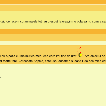
 zic ce facem cu animalele,toti au crescut la oras,intr o bula,sa nu cumva sa 
si eu o poza cu maimutica mea, cea care imi tine de urat
Are obiceiul de 
i foarte tare. Cateodata Sophie, catelusa, adoarme si cand ii da cea mica cate
i.