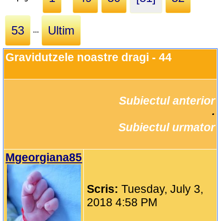
53
Ultim
...
Gravidutzele noastre dragi - 44
Subiectul anterior
		·

Subiectul urmator
Mgeorgiana85
Scris:
Tuesday, July 3,
2018 4:58 PM