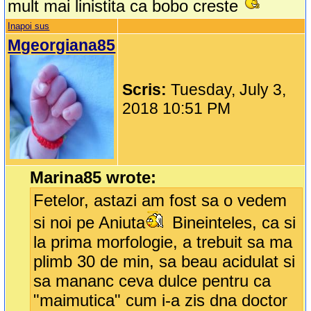
mult mai linistita ca bobo creste
Inapoi sus
Mgeorgiana85
Scris:
Tuesday, July 3,
2018 10:51 PM
Marina85 wrote:
Fetelor, astazi am fost sa o vedem
si noi pe Aniuta
Bineinteles, ca si
la prima morfologie, a trebuit sa ma
plimb 30 de min, sa beau acidulat si
sa mananc ceva dulce pentru ca
"maimutica" cum i-a zis dna doctor