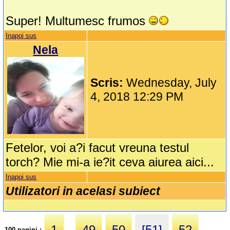
Super! Multumesc frumos
Inapoi sus
Nela
Scris:
Wednesday, July
4, 2018 12:29 PM
Fetelor, voi a?i facut vreuna testul
torch? Mie mi-a ie?it ceva aiurea aici...
Inapoi sus
Utilizatori in acelasi subiect
1
49
50
[51]
52
100 pagini :
...