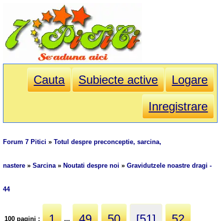
Cauta
Subiecte active
Logare
Inregistrare
Forum 7 Pitici
»
Totul despre preconceptie, sarcina,
nastere
»
Sarcina
»
Noutati despre noi
»
Gravidutzele noastre dragi -
44
1
49
50
[51]
52
100 pagini :
...