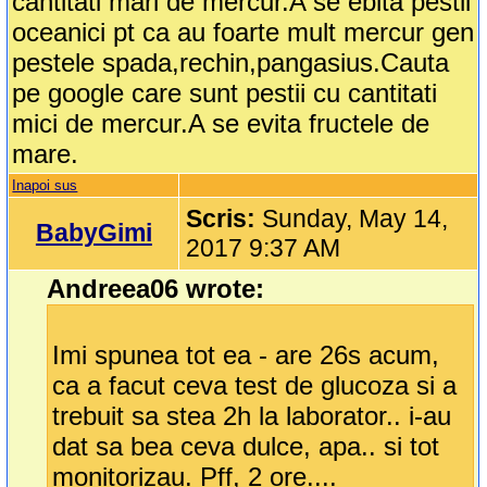
cantitati mari de mercur.A se ebita pestii
oceanici pt ca au foarte mult mercur gen
pestele spada,rechin,pangasius.Cauta
pe google care sunt pestii cu cantitati
mici de mercur.A se evita fructele de
mare.
Inapoi sus
Scris:
Sunday, May 14,
BabyGimi
2017 9:37 AM
Andreea06 wrote:
Imi spunea tot ea - are 26s acum,
ca a facut ceva test de glucoza si a
trebuit sa stea 2h la laborator.. i-au
dat sa bea ceva dulce, apa.. si tot
monitorizau. Pff, 2 ore....