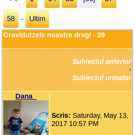
58
Ultim
...
Gravidutzele noastre dragi - 39
Subiectul anterior
		·

Subiectul urmator
Dana_
Scris:
Saturday, May 13,
2017 10:57 PM