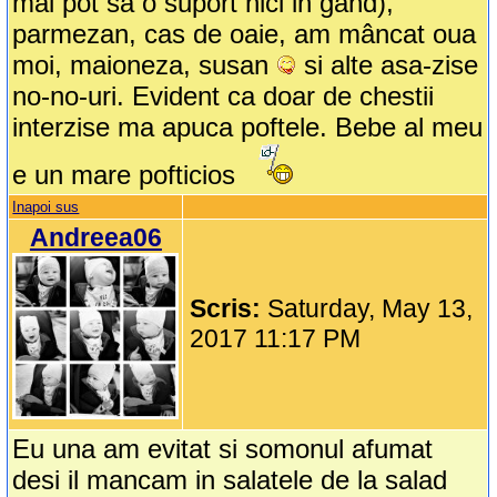
mai pot sa o suport nici in gand),
parmezan, cas de oaie, am mâncat oua
moi, maioneza, susan
si alte asa-zise
no-no-uri. Evident ca doar de chestii
interzise ma apuca poftele. Bebe al meu
e un mare pofticios
Inapoi sus
Andreea06
Scris:
Saturday, May 13,
2017 11:17 PM
Eu una am evitat si somonul afumat
desi il mancam in salatele de la salad