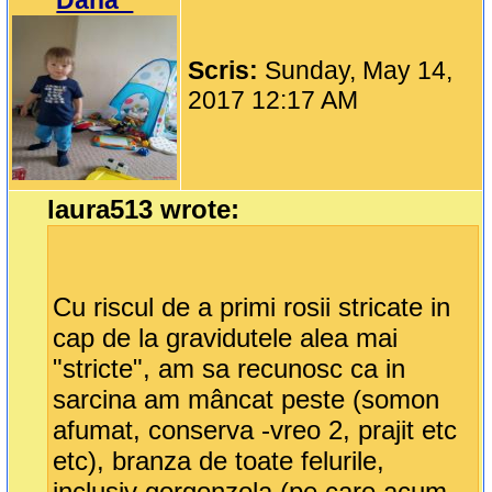
Dana_
Scris:
Sunday, May 14,
2017 12:17 AM
laura513 wrote:
Cu riscul de a primi rosii stricate in
cap de la gravidutele alea mai
"stricte", am sa recunosc ca in
sarcina am mâncat peste (somon
afumat, conserva -vreo 2, prajit etc
etc), branza de toate felurile,
inclusiv gorgonzola (pe care acum