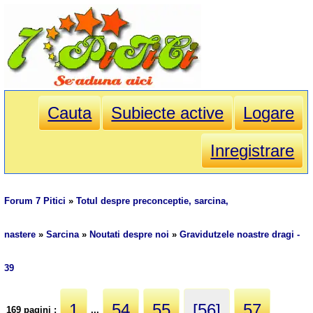
Cauta
Subiecte active
Logare
Inregistrare
Forum 7 Pitici
»
Totul despre preconceptie, sarcina,
nastere
»
Sarcina
»
Noutati despre noi
»
Gravidutzele noastre dragi -
39
1
54
55
[56]
57
169 pagini :
...