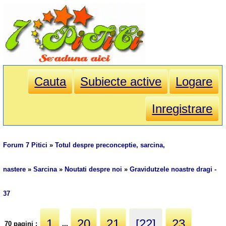
Cauta
Subiecte active
Logare
Inregistrare
Forum 7 Pitici
»
Totul despre preconceptie, sarcina,
nastere
»
Sarcina
»
Noutati despre noi
»
Gravidutzele noastre dragi -
37
1
20
21
[22]
23
70 pagini :
...