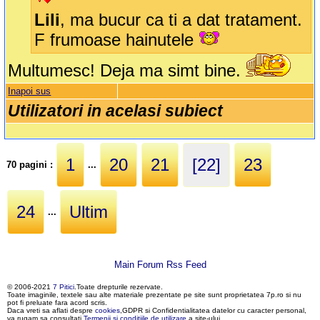
Lili
, ma bucur ca ti a dat tratament.
F frumoase hainutele
Multumesc! Deja ma simt bine.
Inapoi sus
Utilizatori in acelasi subiect
1
20
21
[22]
23
70 pagini :
...
24
Ultim
...
Main Forum Rss Feed
© 2006-2021
7 Pitici
.Toate drepturile rezervate.
Toate imaginile, textele sau alte materiale prezentate pe site sunt proprietatea 7p.ro si nu
pot fi preluate fara acord scris.
Daca vreti sa aflati despre
cookies
,GDPR si Confidentialitatea datelor cu caracter personal,
va rugam sa consultati
Termenii si conditiile de utilizare
a site-ului.