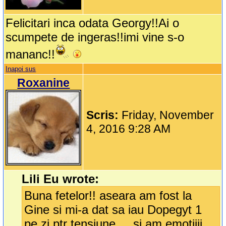
Felicitari inca odata Georgy!!Ai o
scumpete de ingeras!!imi vine s-o
mananc!!
Inapoi sus
Roxanine
Scris:
Friday, November
4, 2016 9:28 AM
Lili Eu wrote:
Buna fetelor!! aseara am fost la
Gine si mi-a dat sa iau Dopegyt 1
pe zi ptr tensiune.....si am emotiiii