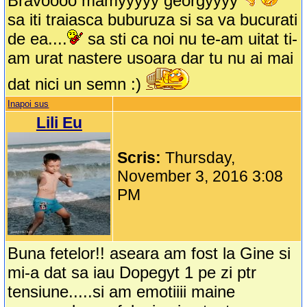
Bravoooo mamyyyyy georgyyyy
sa iti traiasca buburuza si sa va bucurati
de ea....
sa sti ca noi nu te-am uitat ti-
am urat nastere usoara dar tu nu ai mai
dat nici un semn :)
Inapoi sus
Lili Eu
Scris:
Thursday,
November 3, 2016 3:08
PM
Buna fetelor!! aseara am fost la Gine si
mi-a dat sa iau Dopegyt 1 pe zi ptr
tensiune.....si am emotiiii maine