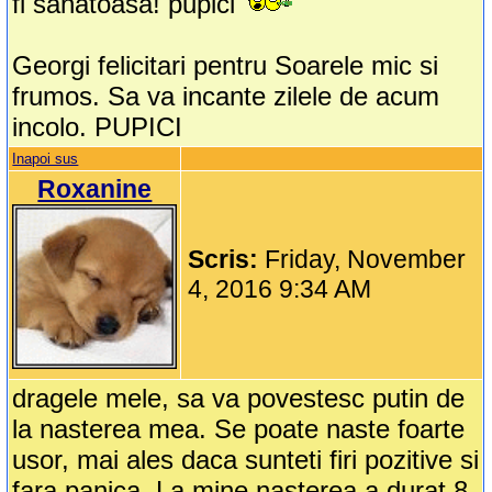
fi sanatoasa! pupici
Georgi felicitari pentru Soarele mic si
frumos. Sa va incante zilele de acum
incolo. PUPICI
Inapoi sus
Roxanine
Scris:
Friday, November
4, 2016 9:34 AM
dragele mele, sa va povestesc putin de
la nasterea mea. Se poate naste foarte
usor, mai ales daca sunteti firi pozitive si
fara panica. La mine nasterea a durat 8