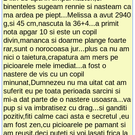
binenteles sugeam rennie si nasteam ca
ma ardea pe piept...Melissa a avut 2940
g,si 45 cm,nascuta la 36+4...a primit
nota apgar 10 si este un copil
divin,mananca si doarme plange foarte
rar,sunt o norocoasa jur...plus ca nu am
nici o taietura,crapatura am mers pe
picioarele mele imediat...a fost o
nastere de vis cu un copil
minunat,Dumnezeu nu ma uitat cat am
suferit eu pe toata perioada sarcini si
mi-a dat parte de o nastere usoasra...va
pup si va imbratisez cu drag...si ganditi
pozitiv,fiti calme caci asta e secretul ,eu
am fost zen,cu picioarele pe pamant si
am reusit,deci puteti si voi,lasati frica la