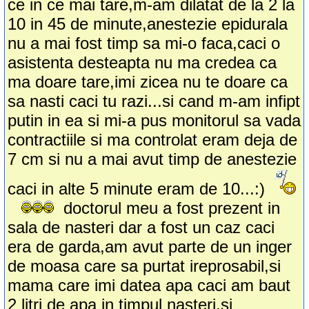
ce in ce mai tare,m-am dilatat de la 2 la
10 in 45 de minute,anestezie epidurala
nu a mai fost timp sa mi-o faca,caci o
asistenta desteapta nu ma credea ca
ma doare tare,imi zicea nu te doare ca
sa nasti caci tu razi...si cand m-am infipt
putin in ea si mi-a pus monitorul sa vada
contractiile si ma controlat eram deja de
7 cm si nu a mai avut timp de anestezie
caci in alte 5 minute eram de 10...:)
doctorul meu a fost prezent in
sala de nasteri dar a fost un caz caci
era de garda,am avut parte de un inger
de moasa care sa purtat ireprosabil,si
mama care imi datea apa caci am baut
2 litri de apa in timpul nasteri,si