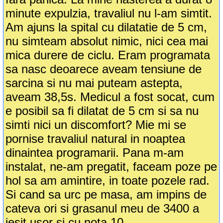
minute expulzia, travaliul nu l-am simtit.
Am ajuns la spital cu dilatatie de 5 cm,
nu simteam absolut nimic, nici cea mai
mica durere de ciclu. Eram programata
sa nasc deoarece aveam tensiune de
sarcina si nu mai puteam astepta,
aveam 38,5s. Medicul a fost socat, cum
e posibil sa fi dilatat de 5 cm si sa nu
simti nici un discomfort? Mie mi se
pornise travaliul natural in noaptea
dinaintea programarii. Pana m-am
instalat, ne-am pregatit, faceam poze pe
hol sa am amintire, in toate pozele rad.
Si cand sa urc pe masa, am impins de
cateva ori si grasanul meu de 3400 a
iesit usor si cu nota 10.