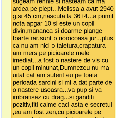
sugeam rennie si nasteam ca ma
ardea pe piept...Melissa a avut 2940
g,si 45 cm,nascuta la 36+4...a primit
nota apgar 10 si este un copil
divin,mananca si doarme plange
foarte rar,sunt o norocoasa jur...plus
ca nu am nici o taietura,crapatura
am mers pe picioarele mele
imediat...a fost o nastere de vis cu
un copil minunat,Dumnezeu nu ma
uitat cat am suferit eu pe toata
perioada sarcini si mi-a dat parte de
o nastere usoasra...va pup si va
imbratisez cu drag...si ganditi
pozitiv,fiti calme caci asta e secretul
,eu am fost zen,cu picioarele pe