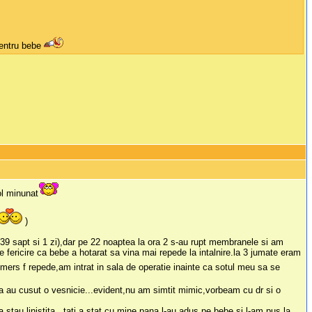
 pentru bebe
ol minunat
)
9 sapt si 1 zi),dar pe 22 noaptea la ora 2 s-au rupt membranele si am
de fericire ca bebe a hotarat sa vina mai repede la intalnire.la 3 jumate eram
a mers f repede,am intrat in sala de operatie inainte ca sotul meu sa se
ca au cusut o vesnicie...evident,nu am simtit mimic,vorbeam cu dr si o
stau linistita...tati a stat cu mine pana l-au adus pe bebe si l-am pus la