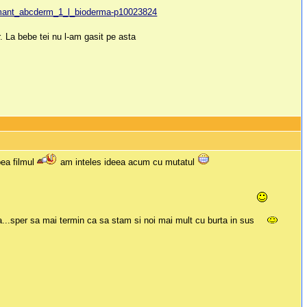
spumant_abcderm_1_l_bioderma-p10023824
 La bebe tei nu l-am gasit pe asta
pea filmul
am inteles ideea acum cu mutatul
a...sper sa mai termin ca sa stam si noi mai mult cu burta in sus