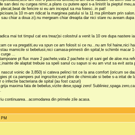
de san desi nu curgea nimic,a plans cu putere apoi s-a linistit la pieptul meu,a
plecat,beat de fericire si eu am inceput sa ma foiesc..in pat!
picioare,la 10 m-am ridicat la marginea patului si la 11 ma plimbam prin salo
ie sau chiar a doua zi).nu mergeam chiar dreapta dar nici stare nu aveam.dupa
adica mai tot timpul cat era treaz)si colostrul a venit la 10 ore dupa nastere iar
am ce va pregatiti,eu va spun ce am folosit si ce nu...nu am fol haine,nici hal
 stau mamicile si bebelusii,nici camasa-primesti din spital,le schimbi macar 1-2
curge ...
hi,tampoane pt flux mare 2 pachete,vata 2 pachete si pt sani gel de aloe.ma ref
inainte de alaptat trebuie sa speli sanul cu sapun si eu am vrut sa evit asta p
nascut voinic de 3,850) si cateva pelinci tot ce la ana comfort (oricum se dau z
es pt ca pampers put ingrozitor,sunt plini de chimicale si bebe s-a iritat de 
o infectie bacteriana de spital (au fost cazuri)
rija maxima fata de bebelus,vizite dese,spagi zero! Subliniez,spaga zero,ca am
.
riu continuarea...acomodarea din primele zile acasa.
4 PM