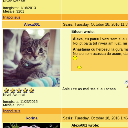
Nivel: Avansat
Inregistrat: 1/16/2013
Mesaje: 3201
Inapoi sus
Alexa001
Scris:
Tuesday, October 18, 2016 11:
Eileen wrote:
Alexa
, cu patutul vazusem si eu 
Noi pt baita tot nivea am luat, m
Anastasia
cu herpesul la gura ma
Noi suntem acasica de acum, dar n
Aoleu ce as mai sta si eu acasa...
Nivel: Avansat
Inregistrat: 11/23/2015
Mesaje: 1953
Inapoi sus
korina
Scris:
Tuesday, October 18, 2016 1:4
Alexa001 wrote: