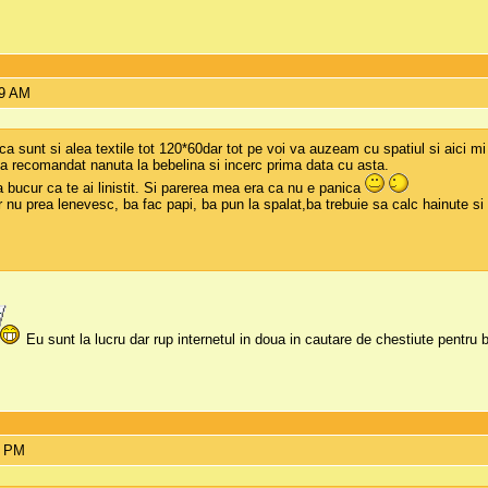
39 AM
ca sunt si alea textile tot 120*60dar tot pe voi va auzeam cu spatiul si aici m
i a recomandat nanuta la bebelina si incerc prima data cu asta.
 bucur ca te ai linistit. Si parerea mea era ca nu e panica
u prea lenevesc, ba fac papi, ba pun la spalat,ba trebuie sa calc hainute si 
Eu sunt la lucru dar rup internetul in doua in cautare de chestiute pentru
6 PM