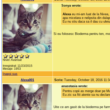
Sonya wrote:
Alexa
eu mi-am luat de la Nivea,
apa micelara e nelipsita din dula
Eu nu stiu daca sa il dau cu uleiu
Si eu folosesc Bioderma pentru ten, mo
Nivel: Avansat
Inregistrat: 11/23/2015
Mesaje: 1953
Inapoi sus
Alexa001
Scris:
Tuesday, October 18, 2016 11:
anasstasia wrote:
Pentru copii as merge doar pe Mu
Eu zic sa fiti atente sa nu declan
Uite ce am gasit de la bioderma pe farm