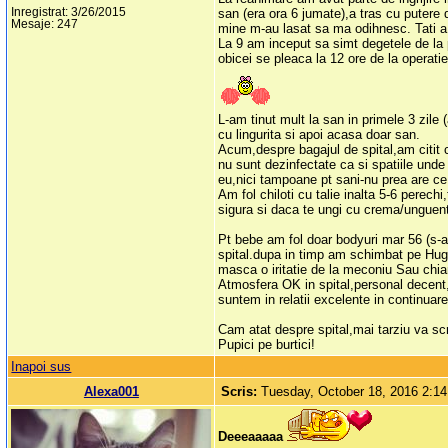
Inregistrat: 3/26/2015
san (era ora 6 jumate),a tras cu putere 
Mesaje: 247
mine m-au lasat sa ma odihnesc. Tati a 
La 9 am inceput sa simt degetele de la 
obicei se pleaca la 12 ore de la operat
L-am tinut mult la san in primele 3 zile (
cu lingurita si apoi acasa doar san.
Acum,despre bagajul de spital,am citit c
nu sunt dezinfectate ca si spatiile unde
eu,nici tampoane pt sani-nu prea are ce 
Am fol chiloti cu talie inalta 5-6 perec
sigura si daca te ungi cu crema/unguent,
Pt bebe am fol doar bodyuri mar 56 (s-a 
spital.dupa in timp am schimbat pe Huggi
masca o iritatie de la meconiu Sau chiar 
Atmosfera OK in spital,personal decent,g
suntem in relatii excelente in continuare
Cam atat despre spital,mai tarziu va sc
Pupici pe burtici!
Inapoi sus
Alexa001
Scris:
Tuesday, October 18, 2016 2:1
Deeeaaaaa