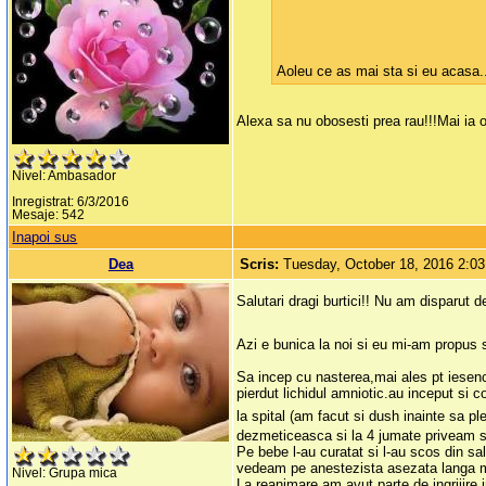
Aoleu ce as mai sta si eu acasa.
Alexa sa nu obosesti prea rau!!!Mai ia o
Nivel: Ambasador
Inregistrat: 6/3/2016
Mesaje: 542
Inapoi sus
Dea
Scris:
Tuesday, October 18, 2016 2:0
Salutari dragi burtici!! Nu am disparut
Azi e bunica la noi si eu mi-am propus 
Sa incep cu nasterea,mai ales pt iesen
pierdut lichidul amniotic.au inceput si c
la spital (am facut si dush inainte sa p
dezmeticeasca si la 4 jumate priveam s
Pe bebe l-au curatat si l-au scos din s
vedeam pe anestezista asezata langa m
Nivel: Grupa mica
La reanimare am avut parte de ingrijire 