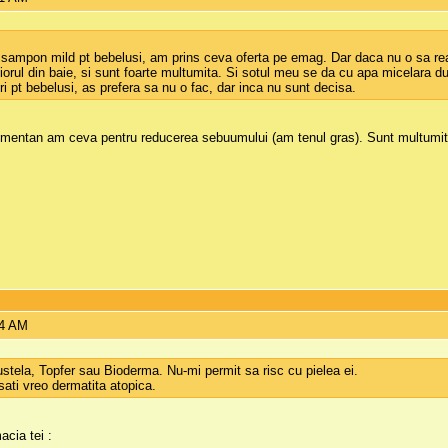
 sampon mild pt bebelusi, am prins ceva oferta pe emag. Dar daca nu o sa re
piorul din baie, si sunt foarte multumita. Si sotul meu se da cu apa micelara d
ri pt bebelusi, as prefera sa nu o fac, dar inca nu sunt decisa.
mentan am ceva pentru reducerea sebuumului (am tenul gras). Sunt multumita 
34 AM
stela, Topfer sau Bioderma. Nu-mi permit sa risc cu pielea ei.
sati vreo dermatita atopica.
acia tei :