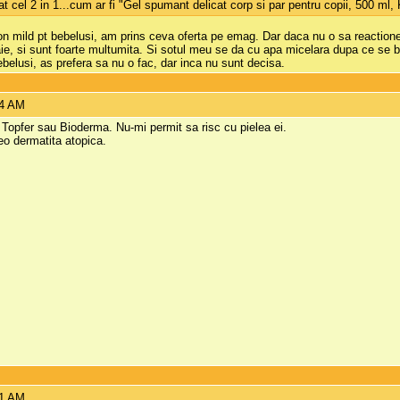
t cel 2 in 1...cum ar fi "Gel spumant delicat corp si par pentru copii, 500 ml
n mild pt bebelusi, am prins ceva oferta pe emag. Dar daca nu o sa reaction
baie, si sunt foarte multumita. Si sotul meu se da cu apa micelara dupa ce se b
bebelusi, as prefera sa nu o fac, dar inca nu sunt decisa.
14 AM
Topfer sau Bioderma. Nu-mi permit sa risc cu pielea ei.
reo dermatita atopica.
31 AM