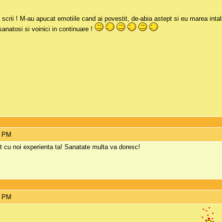
 scrii ! M-au apucat emotiile cand ai povestit, de-abia astept si eu marea intal
 sanatosi si voinici in continuare !
4 PM
t cu noi experienta ta! Sanatate multa va doresc!
6 PM