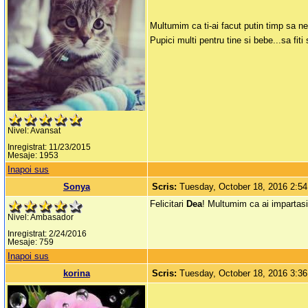
Multumim ca ti-ai facut putin timp sa ne
Pupici multi pentru tine si bebe...sa fiti
Nivel: Avansat
Inregistrat: 11/23/2015
Mesaje: 1953
Inapoi sus
Sonya
Scris:
Tuesday, October 18, 2016 2:5
Felicitari
Dea
! Multumim ca ai impartasi
Nivel: Ambasador
Inregistrat: 2/24/2016
Mesaje: 759
Inapoi sus
korina
Scris:
Tuesday, October 18, 2016 3:3