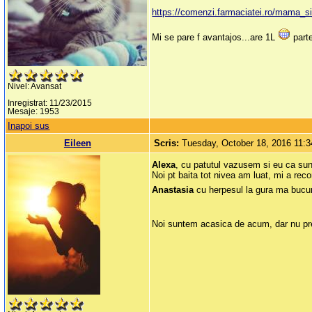
https://comenzi.farmaciatei.ro/mama_s
Mi se pare f avantajos...are 1L
parte
Nivel: Avansat
Inregistrat: 11/23/2015
Mesaje: 1953
Inapoi sus
Eileen
Scris:
Tuesday, October 18, 2016 11:
Alexa
, cu patutul vazusem si eu ca sunt
Noi pt baita tot nivea am luat, mi a rec
Anastasia
cu herpesul la gura ma bucur 
Noi suntem acasica de acum, dar nu prea