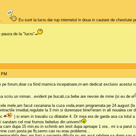
..
Eu sunt la lucru dar rup internetul in doua in cautare de chestiute
 pauza de la "lucru"
3 PM
 de pe forum,doar ca fiind mamica incepatoare,m-am dedicat exclusiv acestui r
sa scriu un roman...evident pe bucati,ca bebe are nevoie de mine (si eu de el
cele mele,am facut cezariana la cuza voda,eram programata pe 24 august (la 3
ontractile imediat,regulate la 3 min si dureroase bine!!eram in all noualea cer 
lec
) si eram in travaliu cu dilatatie 4. Dr mea era de garda asa ca totul 
i sarutam cel mai frumos bebelus din univers!!
ala cam dupa 15 min,eu in schimb am iesit dupa aproape 1 ora...mi s-a parut 
ine cum posta pe fb,semn can nu erau probleme...
ireprosabila,desi am fost o pacienta dificila,nu am avut rabdare sa dorm sau sa 