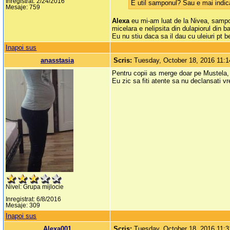
Inregistrat: 2/24/2016
E util samponul? Sau e mai indica
Mesaje: 759
Alexa
eu mi-am luat de la Nivea, sampo
micelara e nelipsita din dulapiorul din 
Eu nu stiu daca sa il dau cu uleiuri pt 
Inapoi sus
anasstasia
Scris:
Tuesday, October 18, 2016 11:
Pentru copii as merge doar pe Mustela, 
Eu zic sa fiti atente sa nu declansati v
Nivel: Grupa mijlocie
Inregistrat: 6/8/2016
Mesaje: 309
Inapoi sus
Alexa001
Scris:
Tuesday, October 18, 2016 11: