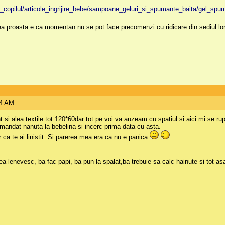
i_copilul/articole_ingrijire_bebe/sampoane_geluri_si_spumante_baita/gel_
a proasta e ca momentan nu se pot face precomenzi cu ridicare din sediul lor.
34 AM
 si alea textile tot 120*60dar tot pe voi va auzeam cu spatiul si aici mi se ru
omandat nanuta la bebelina si incerc prima data cu asta.
ca te ai linistit. Si parerea mea era ca nu e panica
 lenevesc, ba fac papi, ba pun la spalat,ba trebuie sa calc hainute si tot as