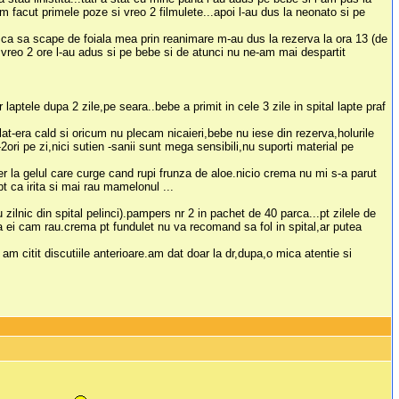
m facut primele poze si vreo 2 filmulete...apoi l-au dus la neonato si pe
n.ca sa scape de foiala mea prin reanimare m-au dus la rezerva la ora 13 (de
 vreo 2 ore l-au adus si pe bebe si de atunci nu ne-am mai despartit
 laptele dupa 2 zile,pe seara..bebe a primit in cele 3 zile in spital lapte praf
at-era cald si oricum nu plecam nicaieri,bebe nu iese din rezerva,holurile
ori pe zi,nici sutien -sanii sunt mega sensibili,nu suporti material pe
er la gelul care curge cand rupi frunza de aloe.nicio crema nu mi s-a parut
t ca irita si mai rau mamelonul ...
ilnic din spital pelinci).pampers nr 2 in pachet de 40 parca...pt zilele de
la ei cam rau.crema pt fundulet nu va recomand sa fol in spital,ar putea
 citit discutiile anterioare.am dat doar la dr,dupa,o mica atentie si