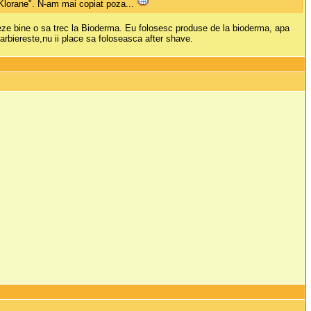
, Klorane". N-am mai copiat poza...
eze bine o sa trec la Bioderma. Eu folosesc produse de la bioderma, apa
arbiereste,nu ii place sa foloseasca after shave.