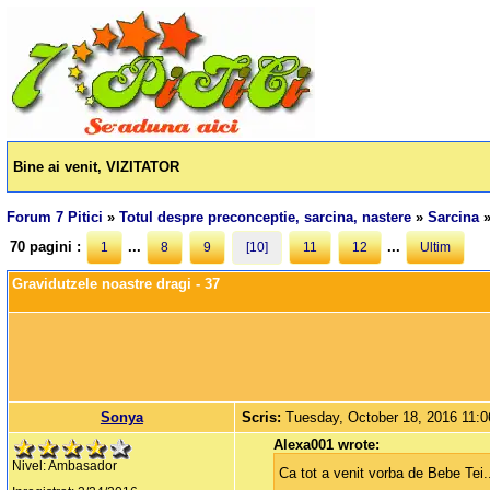
Bine ai venit, VIZITATOR
Forum 7 Pitici
»
Totul despre preconceptie, sarcina, nastere
»
Sarcina
70 pagini :
...
...
1
8
9
[10]
11
12
Ultim
Gravidutzele noastre dragi - 37
Sonya
Scris:
Tuesday, October 18, 2016 11:
Alexa001 wrote:
Nivel: Ambasador
Ca tot a venit vorba de Bebe Tei