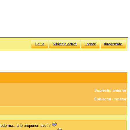
Cauta
Subiecte active
Logare
Inregistrare
Subiectul anterior
		·

Subiectul urmator
ioderma...alte propuneri aveti?