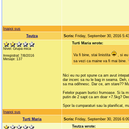
Inapoi sus
Teutza
Scris:
Friday, September 30, 2016 5:
Turti Maria wrote:
Nivel: Grupa mica
Va fi bine, stai linistita
, si eu
Inregistrat: 7/8/2016
Mesaje: 137
sa vezi ca maine va fi mai bine.
Nici eu nu pot spune ca am avut intepatur
dar incerc sa nu le bag in seama. Deh, 
sa ma odihnesc. Dar ce, am stare?? Mai 
Fetelor pupam burtici frumoase. Si la m
putin de 2 sapt ca am doar +7.5kg? Deod
Spor la cumparaturi sau la planificat, m
Inapoi sus
Turti Maria
Scris:
Friday, September 30, 2016 6:
Teutza wrote: