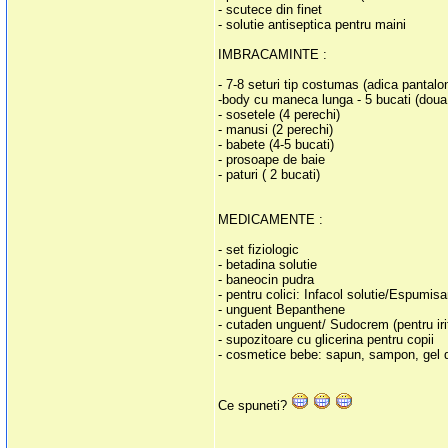
- scutece din finet
- solutie antiseptica pentru maini
IMBRACAMINTE :
- 7-8 seturi tip costumas (adica pantalo
-body cu maneca lunga - 5 bucati (doua 
- sosetele (4 perechi)
- manusi (2 perechi)
- babete (4-5 bucati)
- prosoape de baie
- paturi ( 2 bucati)
MEDICAMENTE :
- set fiziologic
- betadina solutie
- baneocin pudra
- pentru colici: Infacol solutie/Espumis
- unguent Bepanthene
- cutaden unguent/ Sudocrem (pentru irita
- supozitoare cu glicerina pentru copii
- cosmetice bebe: sapun, sampon, gel de
Ce spuneti?