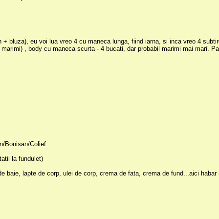
n + bluza), eu voi lua vreo 4 cu maneca lunga, fiind iarna, si inca vreo 4 sub
marimi) , body cu maneca scurta - 4 bucati, dar probabil marimi mai mari. Pan
an/Bonisan/Colief
tii la fundulet)
 baie, lapte de corp, ulei de corp, crema de fata, crema de fund...aici haba