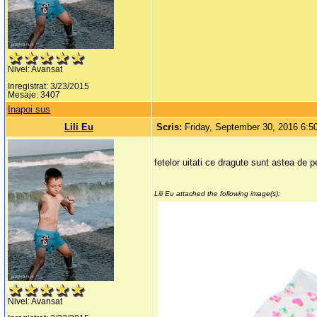
Nivel: Avansat
Inregistrat: 3/23/2015
Mesaje: 3407
Inapoi sus
Lili Eu
Scris:
Friday, September 30, 2016 6:
fetelor uitati ce dragute sunt astea de pe
Lili Eu attached the following image(s):
Nivel: Avansat