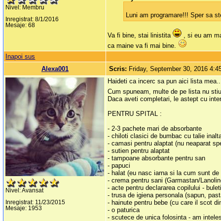
Nivel: Membru
Luni am programare!!! Sper sa st
Inregistrat: 8/1/2016
Mesaje: 68
Va fi bine, stai linistita
, si eu am mai
ca maine va fi mai bine.
Inapoi sus
Alexa001
Scris:
Friday, September 30, 2016 4:
Haideti ca incerc sa pun aici lista mea..
Cum spuneam, multe de pe lista nu stiu
Daca aveti completari, le astept cu inte
PENTRU SPITAL :
- 2-3 pachete mari de absorbante
- chiloti clasici de bumbac cu talie inalt
- camasi pentru alaptat (nu neaparat spe
- sutien pentru alaptat
- tampoane absorbante pentru san
- papuci
- halat (eu nasc iarna si la cum sunt d
- crema pentru sani (Garmastan/Lanolin
- acte pentru declararea copilului - bulet
Nivel: Avansat
- trusa de igiena personala (sapun, pasta
- hainute pentru bebe (cu care il scot d
Inregistrat: 11/23/2015
Mesaje: 1953
- o paturica
- scutece de unica folosinta - am intele