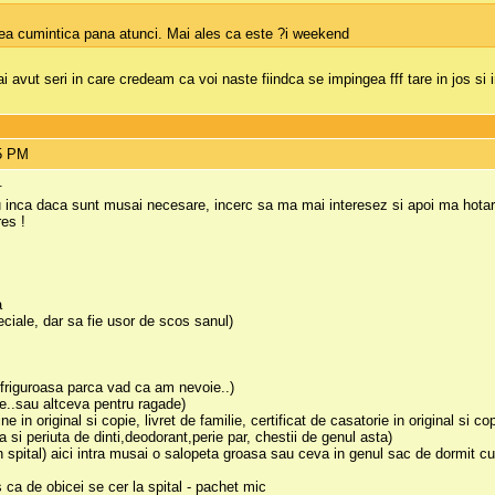
ea cumintica pana atunci. Mai ales ca este ?i weekend
 avut seri in care credeam ca voi naste fiindca se impingea fff tare in jos si 
45 PM
.
 inca daca sunt musai necesare, incerc sa ma mai interesez si apoi ma hota
res !
a
ciale, dar sa fie usor de scos sanul)
e friguroasa parca vad ca am nevoie..)
e..sau altceva pentru ragade)
ine in original si copie, livret de familie, certificat de casatorie in original si 
 si periuta de dinti,deodorant,perie par, chestii de genul asta)
in spital) aici intra musai o salopeta groasa sau ceva in genul sac de dormit c
s ca de obicei se cer la spital - pachet mic