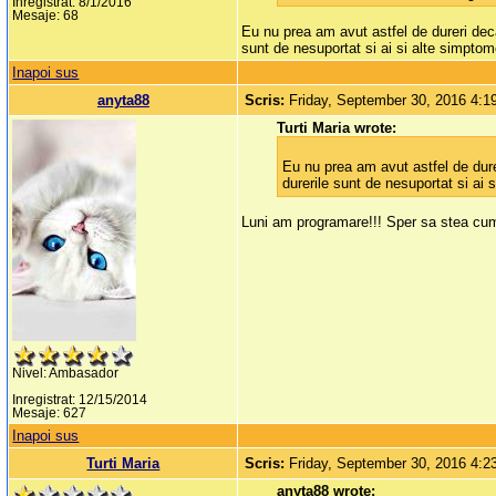
Inregistrat: 8/1/2016
Mesaje: 68
Eu nu prea am avut astfel de dureri decat
sunt de nesuportat si ai si alte simptom
Inapoi sus
anyta88
Scris:
Friday, September 30, 2016 4:
Turti Maria wrote:
Eu nu prea am avut astfel de durer
durerile sunt de nesuportat si ai 
Luni am programare!!! Sper sa stea cum
Nivel: Ambasador
Inregistrat: 12/15/2014
Mesaje: 627
Inapoi sus
Turti Maria
Scris:
Friday, September 30, 2016 4:
anyta88 wrote: