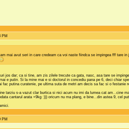
43 PM
 am mai avut seri in care credeam ca voi naste fiindca se impingea fff tare in j
i jos dar; ca si tine, am zis zilele trecute ca gata, nasc, asa tare se impingea
mai e putin. Si la mine mai e si doctorul in concediu pana pe 6, deci chiar s
fac putina curatenie, pe ultima suta de metri am decis sa fac si o festanie r
ine tarziu s-a vazut clar burtica si nici acum nu imi da lumea cat am...cine
ata cantarul arata +9kg :))) oricum nu ma plang, e bine...din astea 9, cel put
amici.
09 PM