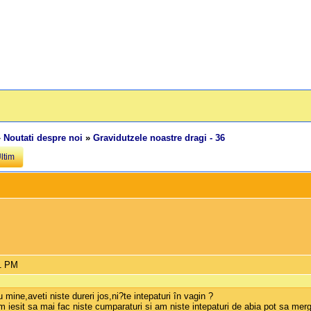
»
Noutati despre noi
»
Gravidutzele noastre dragi - 36
ltim
01 PM
 mine,aveti niste dureri jos,ni?te intepaturi în vagin ?
m iesit sa mai fac niste cumparaturi si am niste intepaturi de abia pot sa me