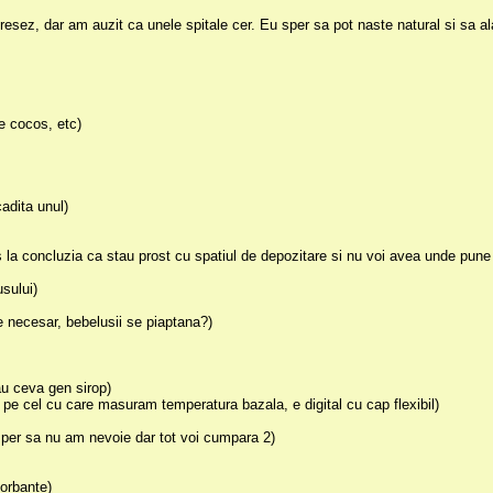
nteresez, dar am auzit ca unele spitale cer. Eu sper sa pot naste natural si sa 
e cocos, etc)
adita unul)
s la concluzia ca stau prost cu spatiul de depozitare si nu voi avea unde pune t
sului)
 e necesar, bebelusii se piaptana?)
dau ceva gen sirop)
za pe cel cu care masuram temperatura bazala, e digital cu cap flexibil)
)
(sper sa nu am nevoie dar tot voi cumpara 2)
sorbante)