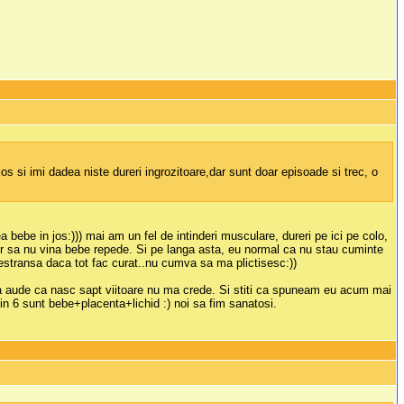
os si imi dadea niste dureri ingrozitoare,dar sunt doar episoade si trec, o
 bebe in jos:))) mai am un fel de intinderi musculare, dureri pe ici pe colo,
per sa nu vina bebe repede. Si pe langa asta, eu normal ca nu stau cuminte
estransa daca tot fac curat..nu cumva sa ma plictisesc:))
 ma aude ca nasc sapt viitoare nu ma crede. Si stiti ca spuneam eu acum mai
in 6 sunt bebe+placenta+lichid :) noi sa fim sanatosi.