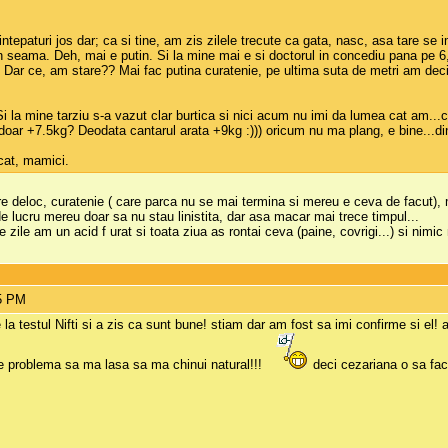
tepaturi jos dar; ca si tine, am zis zilele trecute ca gata, nasc, asa tare se i
in seama. Deh, mai e putin. Si la mine mai e si doctorul in concediu pana pe 6
Dar ce, am stare?? Mai fac putina curatenie, pe ultima suta de metri am deci
i la mine tarziu s-a vazut clar burtica si nici acum nu imi da lumea cat am..
ar +7.5kg? Deodata cantarul arata +9kg :))) oricum nu ma plang, e bine...din 
icat, mamici.
e deloc, curatenie ( care parca nu se mai termina si mereu e ceva de facut), 
e lucru mereu doar sa nu stau linistita, dar asa macar mai trece timpul...
 zile am un acid f urat si toata ziua as rontai ceva (paine, covrigi...) si nim
15 PM
e la testul Nifti si a zis ca sunt bune! stiam dar am fost sa imi confirme si el
e problema sa ma lasa sa ma chinui natural!!!
deci cezariana o sa fac 