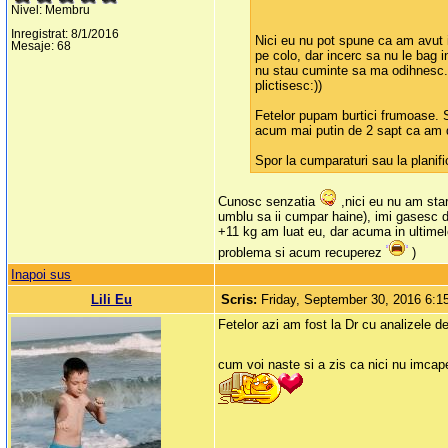
Nivel: Membru
Inregistrat: 8/1/2016
Nici eu nu pot spune ca am avut in
Mesaje: 68
pe colo, dar incerc sa nu le bag 
nu stau cuminte sa ma odihnesc. 
plictisesc:))
Fetelor pupam burtici frumoase. S
acum mai putin de 2 sapt ca am do
Spor la cumparaturi sau la planif
Cunosc senzatia
,nici eu nu am star
umblu sa ii cumpar haine), imi gasesc d
+11 kg am luat eu, dar acuma in ultimele
problema si acum recuperez
)
Inapoi sus
Lili Eu
Scris:
Friday, September 30, 2016 6:
Fetelor azi am fost la Dr cu analizele d
cum voi naste si a zis ca nici nu imcap