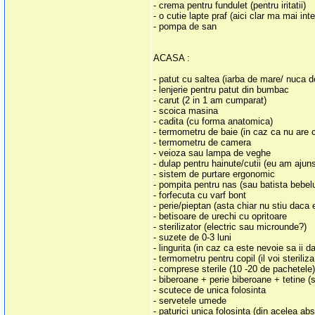
- crema pentru fundulet (pentru iritatii)
- o cutie lapte praf (aici clar ma mai i
- pompa de san
ACASA :
- patut cu saltea (iarba de mare/ nuca d
- lenjerie pentru patut din bumbac
- carut (2 in 1 am cumparat)
- scoica masina
- cadita (cu forma anatomica)
- termometru de baie (in caz ca nu are c
- termometru de camera
- veioza sau lampa de veghe
- dulap pentru hainute/cutii (eu am ajun
- sistem de purtare ergonomic
- pompita pentru nas (sau batista bebelu
- forfecuta cu varf bont
- perie/pieptan (asta chiar nu stiu daca
- betisoare de urechi cu opritoare
- sterilizator (electric sau microunde?)
- suzete de 0-3 luni
- lingurita (in caz ca este nevoie sa ii 
- termometru pentru copil (il voi sterili
- comprese sterile (10 -20 de pachetele
- biberoane + perie biberoane + tetine 
- scutece de unica folosinta
- servetele umede
- paturici unica folosinta (din acelea ab