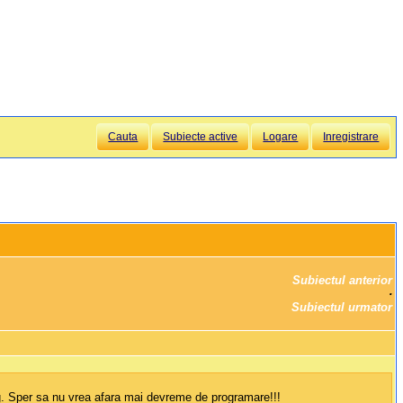
Cauta
Subiecte active
Logare
Inregistrare
Subiectul anterior
		·

Subiectul urmator
rg. Sper sa nu vrea afara mai devreme de programare!!!