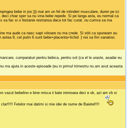
mpingea bebe in jos:))) mai am un fel de intinderi musculare, dureri pe ici
, deci chiar sper sa nu vina bebe repede. Si pe langa asta, eu normal ca
s sa fac si o festanie restransa daca tot fac curat..nu cumva sa ma
.cine ma aude ca nasc sapt viitoare nu ma crede. Si stiti ca spuneam eu
astea 9, cel putin 6 sunt bebe+placenta+lichid :) noi sa fim sanatosi.
mancare, cumparaturi pentru bebica, pentru sot (ca el le uraste, asadar eu
ic nu ma ajuta in aceste episoade (eu in primul trimestru nu am avut aceasta
! am vazut bebelino e bine misca ii bate inimioara deci e ok, azi am vb si
clar!!!!! Fetelor mai datimi si mie idei de nume de Baietel!!!!