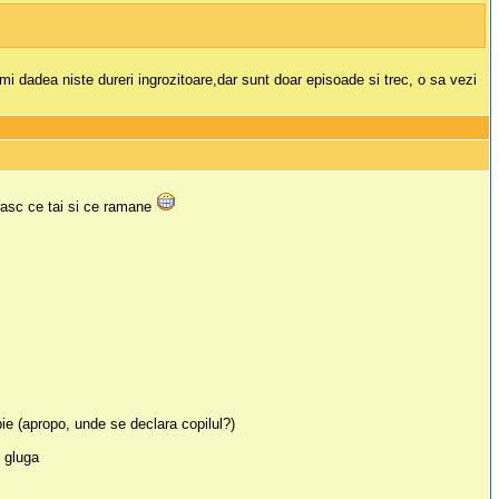
imi dadea niste dureri ingrozitoare,dar sunt doar episoade si trec, o sa vezi
rasc ce tai si ce ramane
copie (apropo, unde se declara copilul?)
u gluga