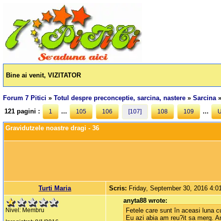
Bine ai venit, VIZITATOR
Forum 7 Pitici
»
Totul despre preconceptie, sarcina, nastere
»
Sarcina
121 pagini :
...
...
1
105
106
[107]
108
109
U
Gravidutzele noastre dragi - 36
Turti Maria
Scris:
Friday, September 30, 2016 4:
anyta88 wrote:
Fetele care sunt în aceasi luna cu
Nivel: Membru
Eu azi abia am reu?it sa merg. A