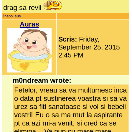
drag sa revii
Inapoi sus
Auras
Scris:
Friday,
September 25, 2015
2:45 PM
m0ndream wrote:
Fetelor, vreau sa va multumesc inca
o data pt sustinerea voastra si sa va
urez sa fiti sanatoase si voi si bebeii
vostri! Eu o sa ma mut la aspirante
pt ca azi mi-a venit, si cred ca se
elimina... Va pup cu mare mare