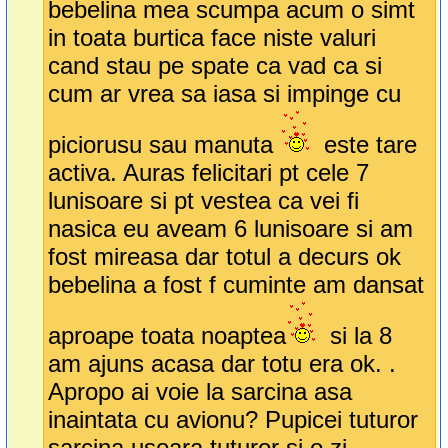
bebelina mea scumpa acum o simt
in toata burtica face niste valuri
cand stau pe spate ca vad ca si
cum ar vrea sa iasa si impinge cu
piciorusu sau manuta
este tare
activa. Auras felicitari pt cele 7
lunisoare si pt vestea ca vei fi
nasica eu aveam 6 lunisoare si am
fost mireasa dar totul a decurs ok
bebelina a fost f cuminte am dansat
aproape toata noaptea
si la 8
am ajuns acasa dar totu era ok. .
Apropo ai voie la sarcina asa
inaintata cu avionu? Pupicei tuturor
sarcina usoara tuturor si o zi