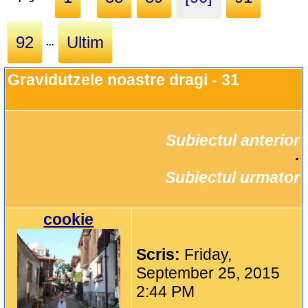
92
Ultim
...
Gravidutzele noastre dragi - 31
Subiectul anterior
		·

Subiectul urmator
cookie
Scris:
Friday,
September 25, 2015
2:44 PM