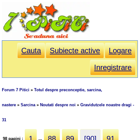
Cauta
Subiecte active
Logare
Inregistrare
Forum 7 Pitici
»
Totul despre preconceptie, sarcina,
nastere
»
Sarcina
»
Noutati despre noi
»
Gravidutzele noastre dragi -
31
1
88
89
[90]
91
98 pagini :
...