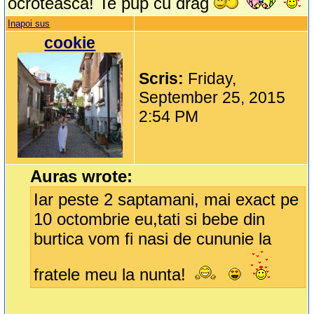
ocroteasca! Te pup cu drag
Inapoi sus
cookie
Scris:
Friday,
September 25, 2015
2:54 PM
Auras wrote:
Iar peste 2 saptamani, mai exact pe
10 octombrie eu,tati si bebe din
burtica vom fi nasi de cununie la
fratele meu la nunta!