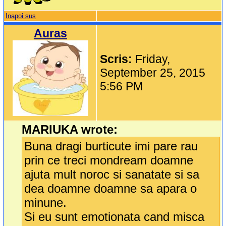
Inapoi sus
Auras
Scris:
Friday,
September 25, 2015
5:56 PM
MARIUKA wrote:
Buna dragi burticute imi pare rau
prin ce treci mondream doamne
ajuta mult noroc si sanatate si sa
dea doamne doamne sa apara o
minune.
Si eu sunt emotionata cand misca