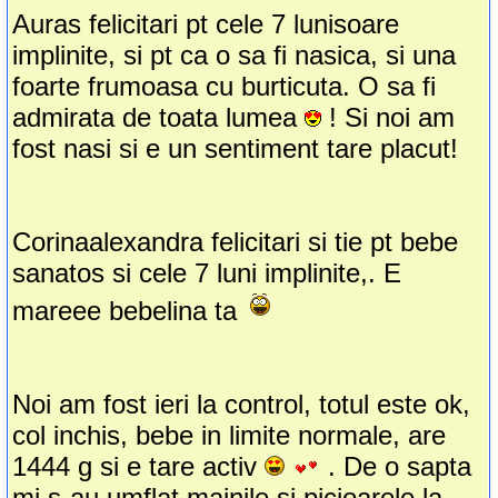
Auras felicitari pt cele 7 lunisoare
implinite, si pt ca o sa fi nasica, si una
foarte frumoasa cu burticuta. O sa fi
admirata de toata lumea
! Si noi am
fost nasi si e un sentiment tare placut!
Corinaalexandra felicitari si tie pt bebe
sanatos si cele 7 luni implinite,. E
mareee bebelina ta
Noi am fost ieri la control, totul este ok,
col inchis, bebe in limite normale, are
1444 g si e tare activ
. De o sapta
mi s-au umflat mainile si picioarele la