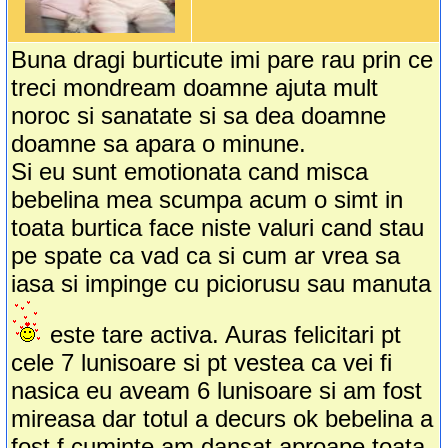
Buna dragi burticute imi pare rau prin ce
treci mondream doamne ajuta mult
noroc si sanatate si sa dea doamne
doamne sa apara o minune.
Si eu sunt emotionata cand misca
bebelina mea scumpa acum o simt in
toata burtica face niste valuri cand stau
pe spate ca vad ca si cum ar vrea sa
iasa si impinge cu piciorusu sau manuta
este tare activa. Auras felicitari pt
cele 7 lunisoare si pt vestea ca vei fi
nasica eu aveam 6 lunisoare si am fost
mireasa dar totul a decurs ok bebelina a
fost f cuminte am dansat aproape toata