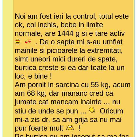
Noi am fost ieri la control, totul este
ok, col inchis, bebe in limite
normale, are 1444 g si e tare activ
. De o sapta mi s-au umflat
mainile si picioarele la extremitati,
simt uneori mici dureri de spate,
burtica creste si ea dar toate la un
loc, e bine !
Am pornit in sarcina cu 55 kg, acum
am 68 kg, dar mananc cred ca
jumate cat mancam inainte ... nu
stiu de unde se pun ...
Oricum
mi-a zis dr, sa am grija sa nu mai
pun foarte mult
!
Pe burtica eu am inceput sa ma fac