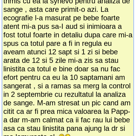
trimis cu ea la synevo pentru analiza de
sange , asta care primit-o azi. La
ecografie l-a masurat pe bebe foarte
atent mi-a pus sa-I aud si inimioara a
fost totul foarte in detaliu dupa care mi-a
spus ca totul pare a fi in regula eu
aveam atunci 12 sapt si 1 zi si bebe
arata de 12 si 5 zile mi-a zis sa stau
linistita ca totul e bine doar sa nu fac
efort pentru ca eu la 10 saptamani am
sangerat , si a ramas sa merg la control
in 2 septembrie cu rezultatul la analiza
de sange. M-am stresat un pic cand am
citit ca ar fi prea mica valoarea la Papp-
a dar m-am calmat ca ii fac rau lui bebe
asa ca stau linistita pana ajung la dr si