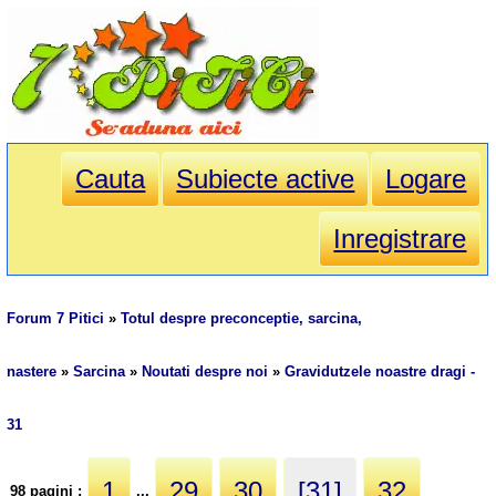
Cauta
Subiecte active
Logare
Inregistrare
Forum 7 Pitici
»
Totul despre preconceptie, sarcina,
nastere
»
Sarcina
»
Noutati despre noi
»
Gravidutzele noastre dragi -
31
1
29
30
[31]
32
98 pagini :
...