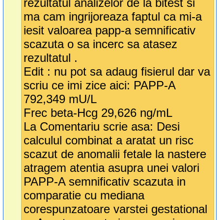
rezultatul analizelor de la bitest si
ma cam ingrijoreaza faptul ca mi-a
iesit valoarea papp-a semnificativ
scazuta o sa incerc sa atasez
rezultatul .
Edit : nu pot sa adaug fisierul dar va
scriu ce imi zice aici: PAPP-A
792,349 mU/L
Frec beta-Hcg 29,626 ng/mL
La Comentariu scrie asa: Desi
calculul combinat a aratat un risc
scazut de anomalii fetale la nastere
atragem atentia asupra unei valori
PAPP-A semnificativ scazuta in
comparatie cu mediana
corespunzatoare varstei gestational