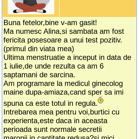
Buna fetelor,bine v-am gasit!
Ma numesc Alina,si sambata am fost
fericita posesoare a unui test pozitiv.
(primul din viata mea)
Ultima menstruatie a inceput in data de
1 iulie,de unde rezulta ca am 6
saptamani de sarcina.
Am programare la medicul ginecolog
maine dupa-amiaza,cand sper sa imi
spuna ca este totul in regula.
Intrebarea mea pentru voi,burtici cu
experienta,este daca in aceasta
perioada sunt normale secretii
maronii,in cantitate redusa?si mici