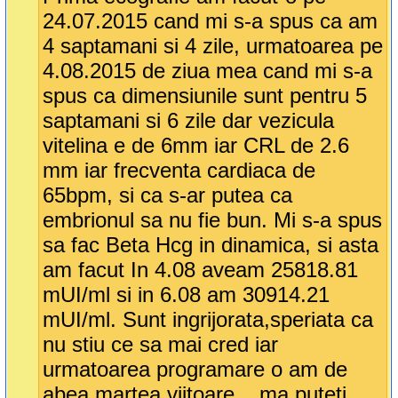
24.07.2015 cand mi s-a spus ca am
4 saptamani si 4 zile, urmatoarea pe
4.08.2015 de ziua mea cand mi s-a
spus ca dimensiunile sunt pentru 5
saptamani si 6 zile dar vezicula
vitelina e de 6mm iar CRL de 2.6
mm iar frecventa cardiaca de
65bpm, si ca s-ar putea ca
embrionul sa nu fie bun. Mi s-a spus
sa fac Beta Hcg in dinamica, si asta
am facut In 4.08 aveam 25818.81
mUI/ml si in 6.08 am 30914.21
mUI/ml. Sunt ingrijorata,speriata ca
nu stiu ce sa mai cred iar
urmatoarea programare o am de
abea martea viitoare... ma puteti