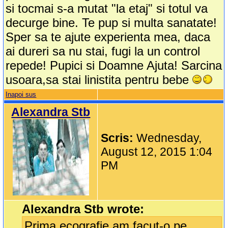
si tocmai s-a mutat "la etaj" si totul va
decurge bine. Te pup si multa sanatate!
Sper sa te ajute experienta mea, daca
ai dureri sa nu stai, fugi la un control
repede! Pupici si Doamne Ajuta! Sarcina
usoara,sa stai linistita pentru bebe
Inapoi sus
Alexandra Stb
Scris:
Wednesday,
August 12, 2015 1:04
PM
Alexandra Stb wrote:
Prima ecografie am facut-o pe