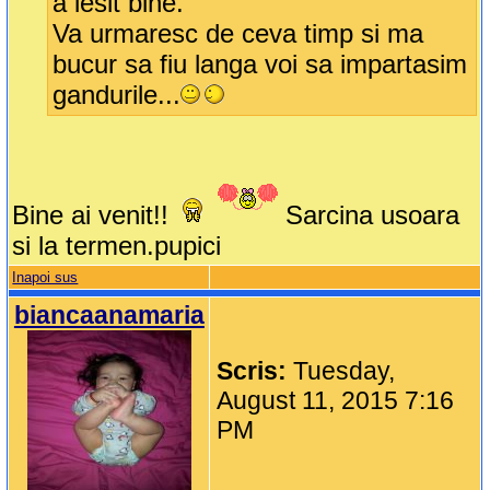
a iesit bine.
Va urmaresc de ceva timp si ma
bucur sa fiu langa voi sa impartasim
gandurile...
Bine ai venit!!
Sarcina usoara
si la termen.pupici
Inapoi sus
biancaanamaria
Scris:
Tuesday,
August 11, 2015 7:16
PM