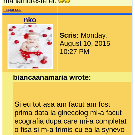
ma lamureste el.
Inapoi sus
nko
Scris:
Monday,
August 10, 2015
10:27 PM
biancaanamaria wrote:
Si eu tot asa am facut am fost
prima data la ginecolog mi-a facut
ecografia dupa care mi-a completat
o fisa si m-a trimis cu ea la synevo