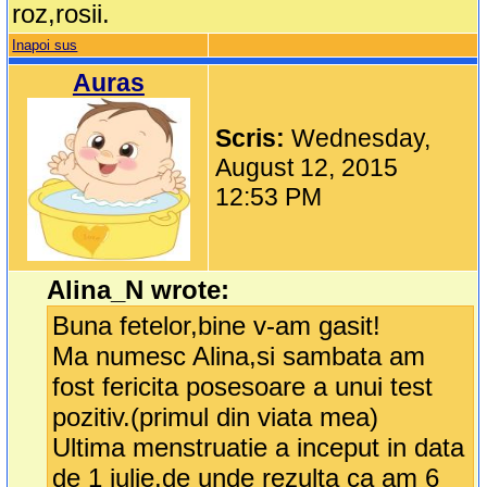
roz,rosii.
Inapoi sus
Auras
Scris:
Wednesday,
August 12, 2015
12:53 PM
Alina_N wrote:
Buna fetelor,bine v-am gasit!
Ma numesc Alina,si sambata am
fost fericita posesoare a unui test
pozitiv.(primul din viata mea)
Ultima menstruatie a inceput in data
de 1 iulie,de unde rezulta ca am 6