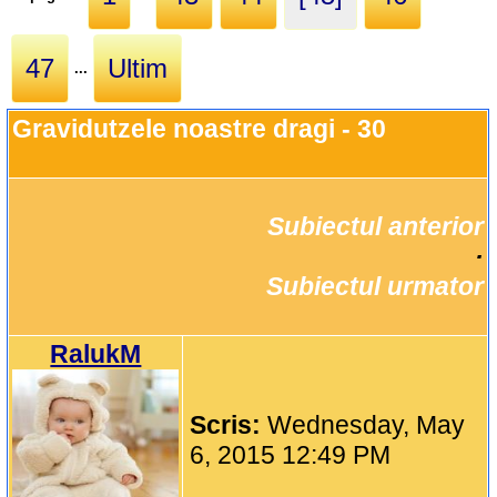
47
Ultim
...
Gravidutzele noastre dragi - 30
Subiectul anterior
		·

Subiectul urmator
RalukM
Scris:
Wednesday, May
6, 2015 12:49 PM