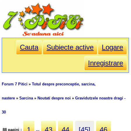
Cauta
Subiecte active
Logare
Inregistrare
Forum 7 Pitici
»
Totul despre preconceptie, sarcina,
nastere
»
Sarcina
»
Noutati despre noi
»
Gravidutzele noastre dragi -
30
1
43
44
[45]
46
88 pagini :
...