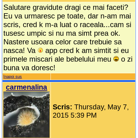
Salutare gravidute dragi ce mai faceti?
Eu va urmaresc pe toate, dar n-am mai
scris, cred k m-a luat o raceala...cam si
tusesc umpic si nu ma simt prea ok.
Nastere usoara celor care trebuie sa
nasca! Va
app cred k am simtit si eu
primele miscari ale bebelului meu
o zi
buna va doresc!
Inapoi sus
carmenalina
Scris:
Thursday, May 7,
2015 5:39 PM