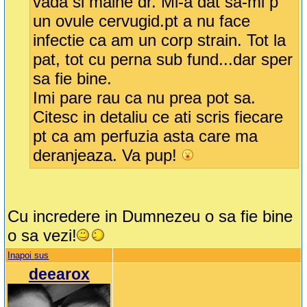
vada si maine dr. Mi-a dat sa-mi p
un ovule cervugid.pt a nu face
infectie ca am un corp strain. Tot la
pat, tot cu perna sub fund...dar sper
sa fie bine.
Imi pare rau ca nu prea pot sa.
Citesc in detaliu ce ati scris fiecare
pt ca am perfuzia asta care ma
deranjeaza. Va pup!
Cu incredere in Dumnezeu o sa fie bine
o sa vezi!
Inapoi sus
deearox