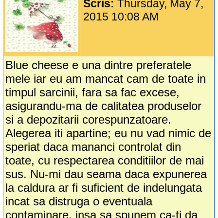
Scris:
Thursday, May 7,
2015 10:08 AM
Blue cheese e una dintre preferatele
mele iar eu am mancat cam de toate in
timpul sarcinii, fara sa fac excese,
asigurandu-ma de calitatea produselor
si a depozitarii corespunzatoare.
Alegerea iti apartine; eu nu vad nimic de
speriat daca mananci controlat din
toate, cu respectarea conditiilor de mai
sus. Nu-mi dau seama daca expunerea
la caldura ar fi suficient de indelungata
incat sa distruga o eventuala
contaminare, insa sa spunem ca-ti da