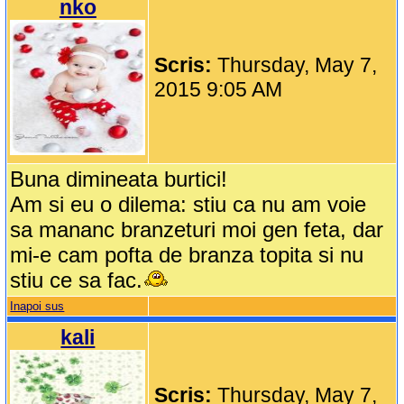
nko
Scris:
Thursday, May 7,
2015 9:05 AM
Buna dimineata burtici!
Am si eu o dilema: stiu ca nu am voie
sa mananc branzeturi moi gen feta, dar
mi-e cam pofta de branza topita si nu
stiu ce sa fac.
Inapoi sus
kali
Scris:
Thursday, May 7,