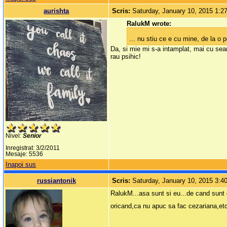
aurishta
Scris:
Saturday, January 10, 2015 1:
RalukM wrote:
... nu stiu ce e cu mine, de la o
Da, si mie mi s-a intamplat, mai cu seam
rau psihic!
Nivel:
Senior
Inregistrat: 3/2/2011
Mesaje: 5536
Inapoi sus
russiantonik
Scris:
Saturday, January 10, 2015 3:
RalukM...asa sunt si eu...de cand sunt
oricand,ca nu apuc sa fac cezariana,etc