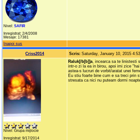
Nivel:
SAFIR
Inregistrat: 2/4/2008
Mesaje: 17381
Inapoi sus
Criss2014
Scris:
Saturday, January 10, 2015 4:
Raluk[/b[b]]a
, incearca sa te linistesti
intr-o zi la ea in birou, apoi imi zice "
astea-s lucruri de vorbit/aratat unei fem
Eu stiu foarte bine cum e sa treci prin 
stresata ca nici nu puteam dormi noapte
Nivel: Grupa mijlocie
Inregistrat: 9/17/2014