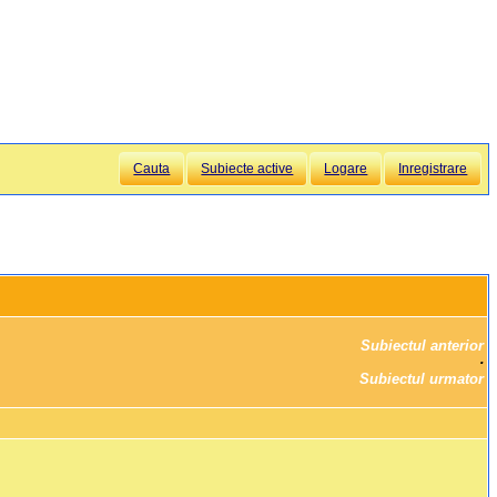
Cauta
Subiecte active
Logare
Inregistrare
Subiectul anterior
		·

Subiectul urmator