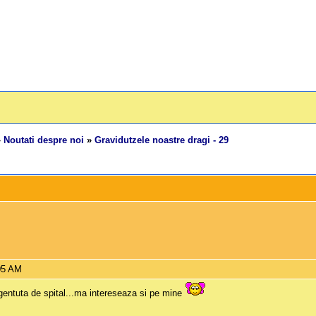
»
Noutati despre noi
»
Gravidutzele noastre dragi - 29
:05 AM
n gentuta de spital...ma intereseaza si pe mine