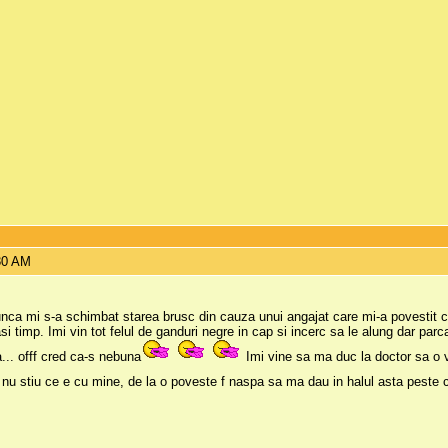
:30 AM
nca mi s-a schimbat starea brusc din cauza unui angajat care mi-a povestit 
lasi timp. Imi vin tot felul de ganduri negre in cap si incerc sa le alung dar par
... offf cred ca-s nebuna
Imi vine sa ma duc la doctor sa o 
r nu stiu ce e cu mine, de la o poveste f naspa sa ma dau in halul asta peste c