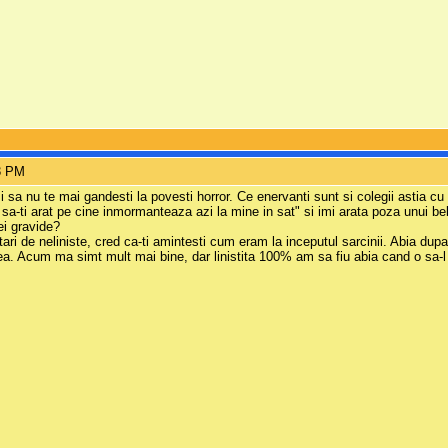
53 PM
 si sa nu te mai gandesti la povesti horror. Ce enervanti sunt si colegii astia 
hai sa-ti arat pe cine inmormanteaza azi la mine in sat" si imi arata poza unui b
ei gravide?
stari de neliniste, cred ca-ti amintesti cum eram la inceputul sarcinii. Abia d
a. Acum ma simt mult mai bine, dar linistita 100% am sa fiu abia cand o sa-l 