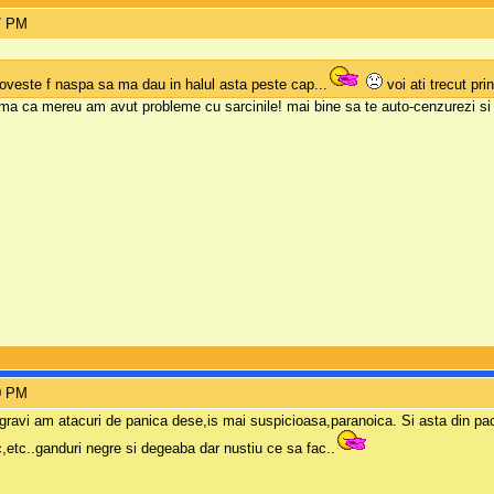
27 PM
 poveste f naspa sa ma dau in halul asta peste cap...
voi ati trecut prin
a ca mereu am avut probleme cu sarcinile! mai bine sa te auto-cenzurezi si sa 
40 PM
 gravi am atacuri de panica dese,is mai suspicioasa,paranoica. Si asta din p
,etc..ganduri negre si degeaba dar nustiu ce sa fac..