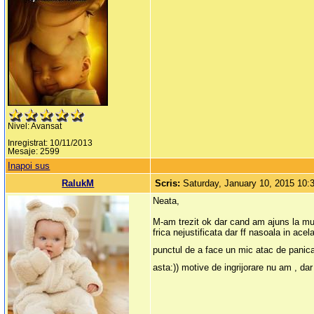
Nivel: Avansat
Inregistrat: 10/11/2013
Mesaje: 2599
Inapoi sus
RalukM
Scris:
Saturday, January 10, 2015 10
Neata,
M-am trezit ok dar cand am ajuns la mu
frica nejustificata dar ff nasoala in ace
punctul de a face un mic atac de panica
asta:)) motive de ingrijorare nu am , da