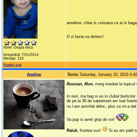
annelise..chiar is curioasa ce ai in bag
O zi buna va doresc!
Nivel: Grupa mica
Inregistrat: 7/31/2014
Mesaje: 119
Inapoi sus
Anelise
Scris:
Saturday, January 10, 2015 4:
Russian, Mon,
merg imediat la topicul
In rest, ma bag si eu in clubul burticilor
de pe la 30 de saptamani am luat foarte
nu l-am asimilat deloc, plus ca mi-a dat 
Va pup si aveti grija de voi!
Raluk
, fruntea sus!
Si eu am patit s