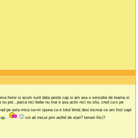
ceva horor si acum sunt data peste cap si am asa o senzatie de teama si
ca nu pot...parca nici bebe nu mai e asa activ nici nu stiu, cred ca-s pe
vad pe asta mica sa-mi spuna ca e totul bine( desi tocmai ce am fost sapt
ap...
voi ati trecut prin astfel de stari? temeri frici?