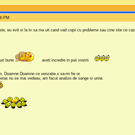
:06 PM
ste, eu evit si la tv sa ma uit cand vad copii cu probleme sau cine stie ce caz
duri bune
aveti incredre in puii vostrii
im, Doamne Doamne ce senzatie,o sa-mi fie or.
reieras nu se mai vedeau, am facut analize de sange si urina
e