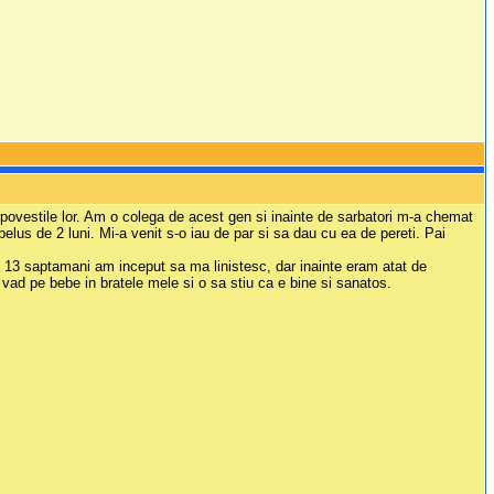
cu povestile lor. Am o colega de acest gen si inainte de sarbatori m-a chemat
ebelus de 2 luni. Mi-a venit s-o iau de par si sa dau cu ea de pereti. Pai
upa 13 saptamani am inceput sa ma linistesc, dar inainte eram atat de
vad pe bebe in bratele mele si o sa stiu ca e bine si sanatos.