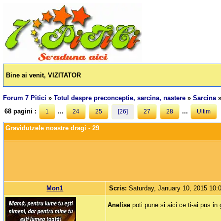
Bine ai venit, VIZITATOR
Forum 7 Pitici
»
Totul despre preconceptie, sarcina, nastere
»
Sarcina
68 pagini :
...
...
1
24
25
[26]
27
28
Ultim
Gravidutzele noastre dragi - 29
Mon1
Scris:
Saturday, January 10, 2015 10
Anelise
poti pune si aici ce ti-ai pus i