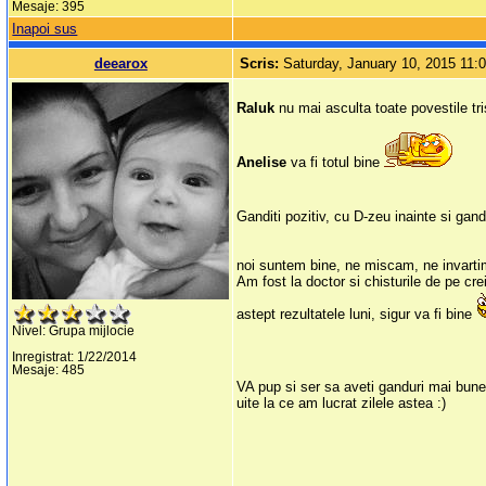
Mesaje: 395
Inapoi sus
deearox
Scris:
Saturday, January 10, 2015 11
Raluk
nu mai asculta toate povestile tri
Anelise
va fi totul bine
Ganditi pozitiv, cu D-zeu inainte si gan
noi suntem bine, ne miscam, ne invart
Am fost la doctor si chisturile de pe c
astept rezultatele luni, sigur va fi bine
Nivel: Grupa mijlocie
Inregistrat: 1/22/2014
Mesaje: 485
VA pup si ser sa aveti ganduri mai bun
uite la ce am lucrat zilele astea :)