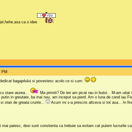
ajel,hehe,asa ca o idee
42 PM
 dedicat bagajelului si povestesc acolo ce si cum.
 cu stare aiurea...
Ma primiti? De ieri am picat rau in butoi... M-am uitat 
 putin in greutate, ba mai nou, am inceput sa pierd. Am o luna de cand iau Fie
si stari de greata crunte...
Acum mi s-a prescris altceva si tot asa... In fin
i mai patesc, desi sunt constienta ca trebuie sa evitam cat putem lucrurile car