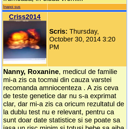
Inapoi sus
Criss2014
Scris:
Thursday,
October 30, 2014 3:20
PM
Nanny, Roxanine
, medicul de familie
mi-a zis ca tocmai din cauza varstei
recomanda amniocenteza . A zis ceva
de teste genetice dar nu s-a exprimat
clar, dar mi-a zis ca oricum rezultatul de
la dublu test nu e relevant, pentru ca
sunt doar date statistice si se poate sa
iasa un risc minim si totusi bebe sa aiba