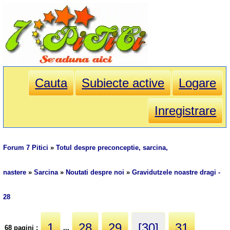
Cauta
Subiecte active
Logare
Inregistrare
Forum 7 Pitici
»
Totul despre preconceptie, sarcina,
nastere
»
Sarcina
»
Noutati despre noi
»
Gravidutzele noastre dragi -
28
1
28
29
[30]
31
68 pagini :
...