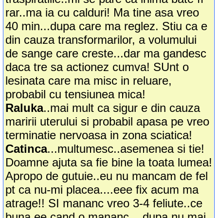
rar..ma ia cu calduri! Ma tine asa vreo
40 min...dupa care ma reglez. Stiu ca e
din cauza transformarilor, a volumului
de sange care creste...dar ma gandesc
daca tre sa actionez cumva! SUnt o
lesinata care ma misc in reluare,
probabil cu tensiunea mica!
Raluka
..mai mult ca sigur e din cauza
maririi uterului si probabil apasa pe vreo
terminatie nervoasa in zona sciatica!
Catinca
...multumesc..asemenea si tie!
Doamne ajuta sa fie bine la toata lumea!
Apropo de gutuie..eu nu mancam de fel
pt ca nu-mi placea....eee fix acum ma
atrage!! SI mananc vreo 3-4 feliute..ce
buna ee cand o mananc....dupa nu mai