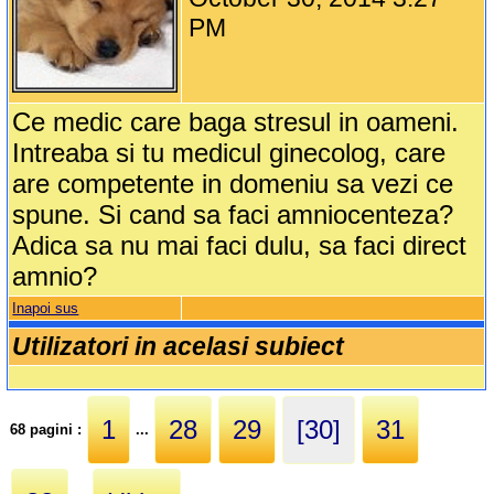
PM
Ce medic care baga stresul in oameni.
Intreaba si tu medicul ginecolog, care
are competente in domeniu sa vezi ce
spune. Si cand sa faci amniocenteza?
Adica sa nu mai faci dulu, sa faci direct
amnio?
Inapoi sus
Utilizatori in acelasi subiect
1
28
29
[30]
31
68 pagini :
...