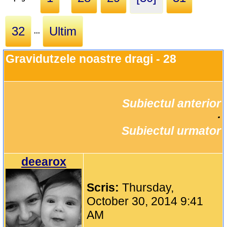
32
Ultim
...
Gravidutzele noastre dragi - 28
Subiectul anterior
		·

Subiectul urmator
deearox
Scris:
Thursday,
October 30, 2014 9:41
AM