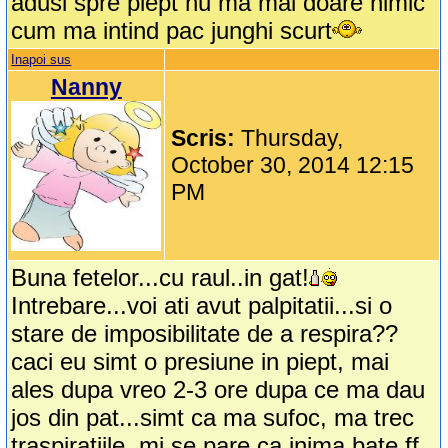
adusi spre piept nu ma mai doare nimic
cum ma intind pac junghi scurt
Inapoi sus
Nanny
Scris:
Thursday,
October 30, 2014 12:15
PM
Buna fetelor...cu raul..in gat!
Intrebare...voi ati avut palpitatii...si o
stare de imposibilitate de a respira??
caci eu simt o presiune in piept, mai
ales dupa vreo 2-3 ore dupa ce ma dau
jos din pat...simt ca ma sufoc, ma trec
traspiratiile..mi se pare ca inima bate ff