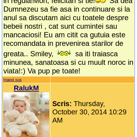
in regula!Mon, felicitari si tie!
Sa dea
Dumnezeu sa fie asa in continuare si la
anul sa discutam aici cu toatele despre
bebeii nostri , cat sunt cumintei sau
mancaciosi! Eu am citit ca gutuia este
recomandata in prevenirea starilor de
greata.. Smiley,
sa iti traiasca
minunea, sanatoasa si cu muult noroc in
viata!:) Va pup pe toate!
Inapoi sus
RalukM
Scris:
Thursday,
October 30, 2014 10:29
AM