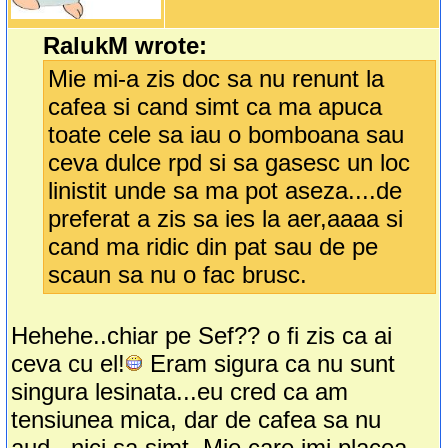
RalukM wrote:
Mie mi-a zis doc sa nu renunt la
cafea si cand simt ca ma apuca
toate cele sa iau o bomboana sau
ceva dulce rpd si sa gasesc un loc
linistit unde sa ma pot aseza....de
preferat a zis sa ies la aer,aaaa si
cand ma ridic din pat sau de pe
scaun sa nu o fac brusc.
Hehehe..chiar pe Sef?? o fi zis ca ai
ceva cu el!
Eram sigura ca nu sunt
singura lesinata...eu cred ca am
tensiunea mica, dar de cafea sa nu
aud...nici sa simt. Mie care imi placea