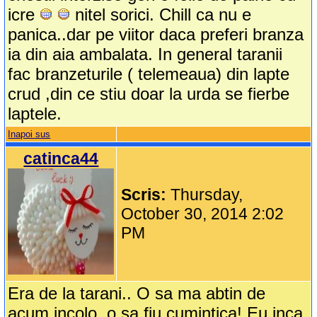
icre
nitel sorici. Chill ca nu e
panica..dar pe viitor daca preferi branza
ia din aia ambalata. In general taranii
fac branzeturile ( telemeaua) din lapte
crud ,din ce stiu doar la urda se fierbe
laptele.
Inapoi sus
catinca44
Scris:
Thursday,
October 30, 2014 2:02
PM
Era de la tarani.. O sa ma abtin de
acum incolo, o sa fiu cumintica! Eu inca