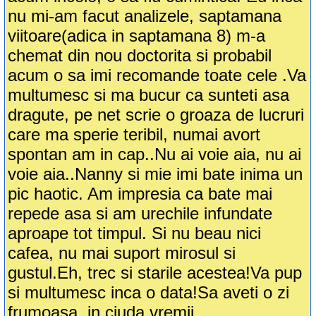
nu mi-am facut analizele, saptamana
viitoare(adica in saptamana 8) m-a
chemat din nou doctorita si probabil
acum o sa imi recomande toate cele .Va
multumesc si ma bucur ca sunteti asa
dragute, pe net scrie o groaza de lucruri
care ma sperie teribil, numai avort
spontan am in cap..Nu ai voie aia, nu ai
voie aia..Nanny si mie imi bate inima un
pic haotic. Am impresia ca bate mai
repede asa si am urechile infundate
aproape tot timpul. Si nu beau nici
cafea, nu mai suport mirosul si
gustul.Eh, trec si starile acestea!Va pup
si multumesc inca o data!Sa aveti o zi
frumoasa, in ciuda vremii..