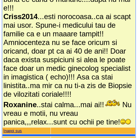
e!!!
Criss2014
...esti norocoasa..ca ai scapt
mai usor. Spune-i medicului tau de
familie ca e un maaare tampit!!
Amniocenteza nu se face oricum si
oricand, doar pt ca ai 40 de ani!! Doar
daca exista suspiciuni si alea le poate
face doar un medic ginecolog specialist
in imagistica ( echo)!!! Asa ca stai
linistita..ma mir ca nu ti-a zis de Biopsie
de vilozitati coriale!!!!
Roxanine
..stai calma...mai ai!!
Nu
vreau e motii, nu vreau
panica,,,relax...sunt cu ochii pe tine!
Inapoi sus