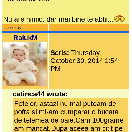
Nu are nimic, dar mai bine te abtii...
Inapoi sus
RalukM
Scris:
Thursday,
October 30, 2014 1:54
PM
catinca44 wrote:
Fetelor, astazi nu mai puteam de
pofta si mi-am cumparat o bucata
de telemea de oaie.Cam 100grame
am mancat.Dupa aceea am citit pe