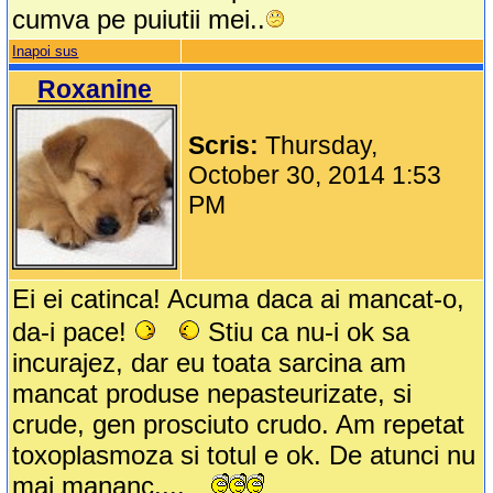
cumva pe puiutii mei..
Inapoi sus
Roxanine
Scris:
Thursday,
October 30, 2014 1:53
PM
Ei ei catinca! Acuma daca ai mancat-o,
da-i pace!
Stiu ca nu-i ok sa
incurajez, dar eu toata sarcina am
mancat produse nepasteurizate, si
crude, gen prosciuto crudo. Am repetat
toxoplasmoza si totul e ok. De atunci nu
mai mananc....