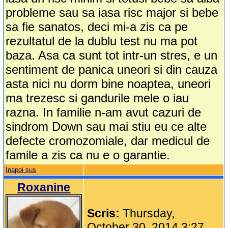
probleme sau sa iasa risc major si bebe
sa fie sanatos, deci mi-a zis ca pe
rezultatul de la dublu test nu ma pot
baza. Asa ca sunt tot intr-un stres, e un
sentiment de panica uneori si din cauza
asta nici nu dorm bine noaptea, uneori
ma trezesc si gandurile mele o iau
razna. In familie n-am avut cazuri de
sindrom Down sau mai stiu eu ce alte
defecte cromozomiale, dar medicul de
famile a zis ca nu e o garantie.
Inapoi sus
Roxanine
Scris:
Thursday,
October 30, 2014 3:27