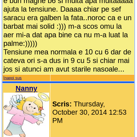
e bun magne b6 si multa apa multaaaaa
ajuta la tensiune. Daaaa chiar pe sef
saracu era galben la fata..noroc ca e un
barbat mai solid :))) m-a scos omu la
aer mi-a dat apa bine ca nu m-a luat la
palme:)))))
Tensiune mea normala e 10 cu 6 dar de
cateva ori s-a dus in 9 cu 5 si chiar mai
jos si atunci am avut starile nasoale...
Inapoi sus
Nanny
Scris:
Thursday,
October 30, 2014 12:53
PM