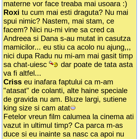
materne vor face treaba mai usoara :)
Roxi
tu cum mai esti draguta? Nu mai
spui nimic? Nastem, mai stam, ce
facem? Nici nu-mi vine sa cred ca
Andreea si Dana s-au mutat in casutza
mamicilor... eu stiu ca acolo nu ajung,,,
nici dupa Radu nu mi-am mai gasit timp
sa chat-uiesc
dar poate de tata asta
va fi altfel...
Criss
eu inafara faptului ca m-am
"atasat" de colanti, alte haine speciale
de gravida nu am. Bluze largi, sutiene
king size si cam atat
Fetelor vreun film calumea la cinema ati
vazut in ultimul timp? Ca parca m-as
duce si eu inainte sa nasc ca apoi nu