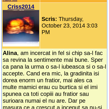
Criss2014
Scris:
Thursday,
October 23, 2014 3:03
PM
Alina
, am incercat in fel si chip sa-l fac
sa revina la sentimente mai bune. Sper
ca pana la urma o sa-l iubeasca si o sa-l
accepte. Cand era mic, la gradinita isi
dorea enorm un fratior, mai ales ca
multe mamici erau cu burtica si el imi
spunea ca toti copiii au fratior sau
surioara numai el nu are. Dar pe
masura ce a crescut a inceput sa nu-si