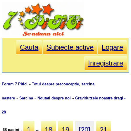
Cauta
Subiecte active
Logare
Inregistrare
Forum 7 Pitici
»
Totul despre preconceptie, sarcina,
nastere
»
Sarcina
»
Noutati despre noi
»
Gravidutzele noastre dragi -
28
1
18
19
[20]
21
68 pagini :
...