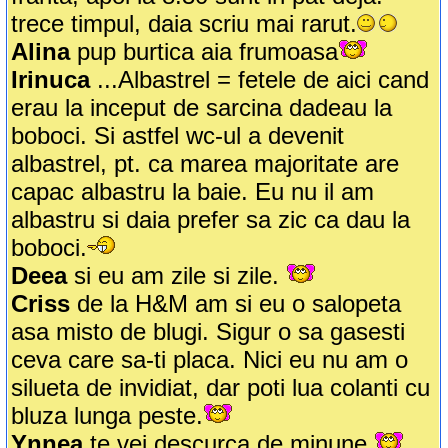
trece timpul, daia scriu mai rarut.
Alina
pup burtica aia frumoasa
Irinuca
...Albastrel = fetele de aici cand
erau la inceput de sarcina dadeau la
boboci. Si astfel wc-ul a devenit
albastrel, pt. ca marea majoritate are
capac albastru la baie. Eu nu il am
albastru si daia prefer sa zic ca dau la
boboci.
Deea
si eu am zile si zile.
Criss
de la H&M am si eu o salopeta
asa misto de blugi. Sigur o sa gasesti
ceva care sa-ti placa. Nici eu nu am o
silueta de invidiat, dar poti lua colanti cu
bluza lunga peste.
Ynnea
te vei descurca de minune.