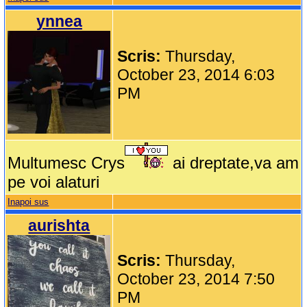
ynnea
Scris:
Thursday,
October 23, 2014 6:03
PM
Multumesc Crys
ai dreptate,va am
pe voi alaturi
Inapoi sus
aurishta
Scris:
Thursday,
October 23, 2014 7:50
PM