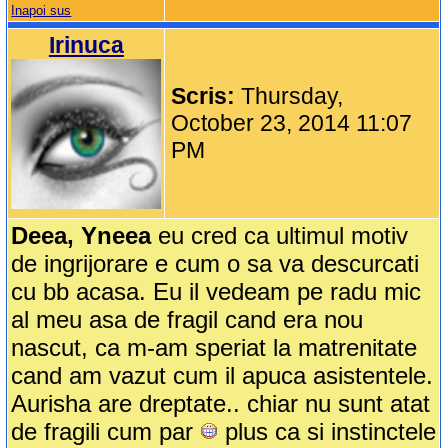
Inapoi sus
Irinuca
Scris:
Thursday,
October 23, 2014 11:07
PM
Deea, Yneea
eu cred ca ultimul motiv
de ingrijorare e cum o sa va descurcati
cu bb acasa. Eu il vedeam pe radu mic
al meu asa de fragil cand era nou
nascut, ca m-am speriat la matrenitate
cand am vazut cum il apuca asistentele.
Aurisha are dreptate.. chiar nu sunt atat
de fragili cum par
plus ca si instinctele