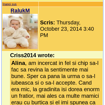
Inapoi sus
RalukM
Scris:
Thursday,
October 23, 2014 3:40
PM
Criss2014 wrote:
Alina
, am incercat in fel si chip sa-l
fac sa revina la sentimente mai
bune. Sper ca pana la urma o sa-l
iubeasca si o sa-l accepte. Cand
era mic, la gradinita isi dorea enorm
un fratior, mai ales ca multe mamici
erau cu burtica si el imi spunea ca