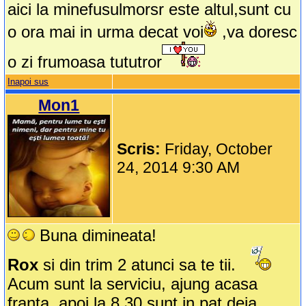
aici la minefusulmorsr este altul,sunt cu
o ora mai in urma decat voi
,va doresc
o zi frumoasa tututror
Inapoi sus
Mon1
Scris:
Friday, October
24, 2014 9:30 AM
Buna dimineata!
Rox
si din trim 2 atunci sa te tii.
Acum sunt la serviciu, ajung acasa
franta, apoi la 8.30 sunt in pat deja.