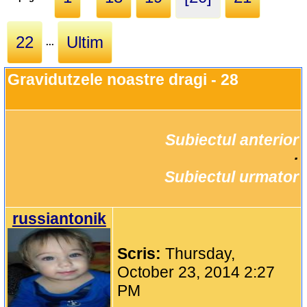
22
Ultim
...
Gravidutzele noastre dragi - 28
Subiectul anterior
		·

Subiectul urmator
russiantonik
Scris:
Thursday,
October 23, 2014 2:27
PM