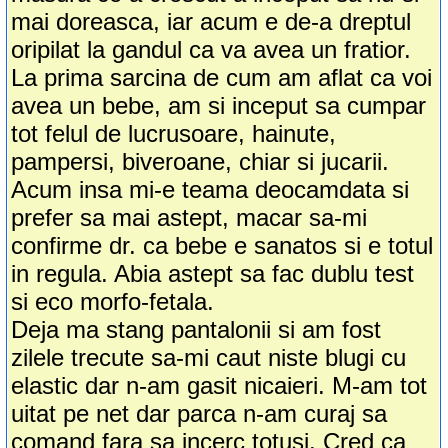
mai doreasca, iar acum e de-a dreptul
oripilat la gandul ca va avea un fratior.
La prima sarcina de cum am aflat ca voi
avea un bebe, am si inceput sa cumpar
tot felul de lucrusoare, hainute,
pampersi, biveroane, chiar si jucarii.
Acum insa mi-e teama deocamdata si
prefer sa mai astept, macar sa-mi
confirme dr. ca bebe e sanatos si e totul
in regula. Abia astept sa fac dublu test
si eco morfo-fetala.
Deja ma stang pantalonii si am fost
zilele trecute sa-mi caut niste blugi cu
elastic dar n-am gasit nicaieri. M-am tot
uitat pe net dar parca n-am curaj sa
comand fara sa incerc totusi. Cred ca