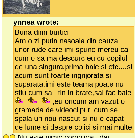
ynnea wrote:
Buna dimi burtici
Am o zi putin nasoala,din cauza
unor rude care imi spune mereu ca
cum o sa ma descurc eu cu copilul
de una singura,prima baie si etc....si
acum sunt foarte ingrijorata si
suparata,imi este teama poate nu
stiu cum sa l tin in brate,sai fac baie
,eu oricum am vazut o
gramada de videoclipuri cum se
spala un nou nascut si nu e capat
de lume si despre colici si mai multe
Nu este nimic complicat, dar