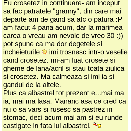
Eu crosetez in continuare- am inceput
sa fac patratele "granny", din care mai
departe am de gand sa afc o patura :P
am facut 4 pana acum, dar la marimea
carea o vreau am nevoie de vreo 30 :))
pot spune ca ma dor degetele si
incheieturile
imi trosnesc intr-o veselie
cand crosetez. mi-am luat crosete si
gheme de lana/acril si stau toata ziulica
si crosetez. Ma calmeaza si imi ia si
gandul de la altele.
Plus ca albastrel tot prezent e...mai ma
ia, mai ma lasa. Mananc asa ce cred ca
nu o sa vars si rusesc sa pastrez in
stomac, deci acum mai am si eu runde
castigate in fata lui albastrel.