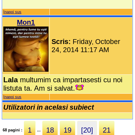
Inapoi sus
Mon1
Scris:
Friday, October
24, 2014 11:17 AM
Lala
multumim ca impartasesti cu noi
listuta ta. Am si salvat.
Inapoi sus
Utilizatori in acelasi subiect
1
18
19
[20]
21
68 pagini :
...