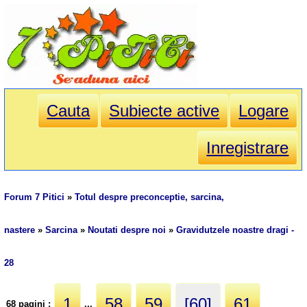
Cauta
Subiecte active
Logare
Inregistrare
Forum 7 Pitici
»
Totul despre preconceptie, sarcina,
nastere
»
Sarcina
»
Noutati despre noi
»
Gravidutzele noastre dragi -
28
1
58
59
[60]
61
68 pagini :
...