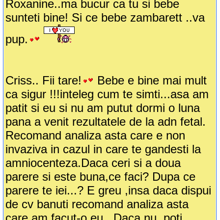
Roxanine..ma bucur ca tu si bebe
sunteti bine! Si ce bebe zambarett ..va
pup.
Criss.. Fii tare!
Bebe e bine mai mult
ca sigur !!!inteleg cum te simti...asa am
patit si eu si nu am putut dormi o luna
pana a venit rezultatele de la adn fetal.
Recomand analiza asta care e non
invaziva in cazul in care te gandesti la
amniocenteza.Daca ceri si a doua
parere si este buna,ce faci? Dupa ce
parere te iei...? E greu ,insa daca dispui
de cv banuti recomand analiza asta
care am facut-o eu.. Daca nu..poti