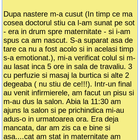
Dupa nastere m-a cusut (In timp ce ma
cosea doctorul stiu ca l-am sunat pe sot
- era in drum spre maternitate - si i-am
spus ca am nascut. S-a suparat asa de
tare ca nu a fost acolo si in acelasi timp
s-a emotionat.), mi-a verificat colul si m-
au lasat inca 5 ore in sala de travaliu. 3
cu perfuzie si masaj la burtica si alte 2
degeaba ( nu stiu de ce!!!). Intr-un final
au venit infirmierele, am facut un pisu si
m-au dus la salon. Abia la 11:30 am
ajuns la salon si pe prichindica mi-au
adus-o in urmatoarea ora. Era deja
mancata, dar am zis ca e bine si
asa....cat am stat in maternitate am