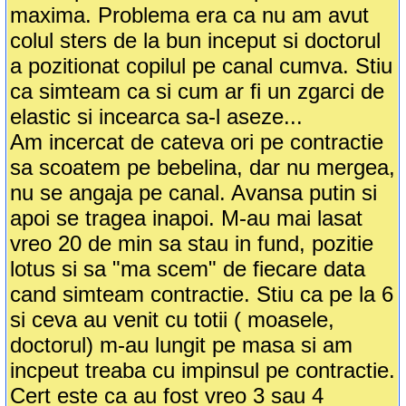
maxima. Problema era ca nu am avut
colul sters de la bun inceput si doctorul
a pozitionat copilul pe canal cumva. Stiu
ca simteam ca si cum ar fi un zgarci de
elastic si incearca sa-l aseze...
Am incercat de cateva ori pe contractie
sa scoatem pe bebelina, dar nu mergea,
nu se angaja pe canal. Avansa putin si
apoi se tragea inapoi. M-au mai lasat
vreo 20 de min sa stau in fund, pozitie
lotus si sa "ma scem" de fiecare data
cand simteam contractie. Stiu ca pe la 6
si ceva au venit cu totii ( moasele,
doctorul) m-au lungit pe masa si am
incpeut treaba cu impinsul pe contractie.
Cert este ca au fost vreo 3 sau 4