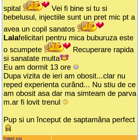
spital
Vei fi bine si tu si
bebelusul, injectiile sunt un pret mic pt a
avea un copil sanatos
Lala
felicitari pentru mica buburuza este
o scumpete
Recuperare rapida
si sanatate multa
Eu am dormit 13 ore
Dupa vizita de ieri am obosit...clar nu
reped experienta curând... Nu stiu de ce
am obosit asa dar ma simteam de parva
m.ar fi lovit trenul
Pup si un început de saptamâna perfect
Inapoi sus