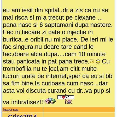
eu am iesit din spital..dr a zis ca nu se
mai risca si m-a trecut pe clexane ...
pana nasc si 6 saptamani dupa nastere.
Fac in fiecare zi cate o injectie in
burtica..e oribil,nu-mi place. De ieri mi le
fac singura,nu doare tare cand le
fac,doare abia dupa....cam 10 minute
stau panicata in pat pana trece.
Cu
trombofilia nu te joci,am citit multe
lucruri urate pe internet,sper ca eu si bb
sa fim bine.Is curioasa cum nasc...dar
asta voi discuta curand cu dr..va pup si
va imbratisez!!!
Inapoi sus
Criss2014