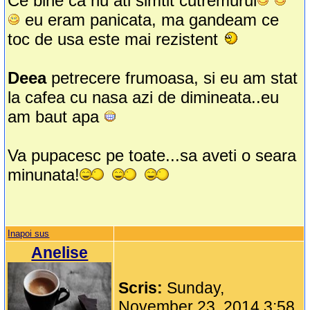
Ce bine ca nu ati simtit cutremurul
eu eram panicata, ma gandeam ce
toc de usa este mai rezistent
Deea
petrecere frumoasa, si eu am stat
la cafea cu nasa azi de dimineata..eu
am baut apa
Va pupacesc pe toate...sa aveti o seara
minunata!
Inapoi sus
Anelise
Scris:
Sunday,
November 23, 2014 3:58