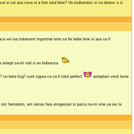
avut si voi asa ceva si a fost totul bine? Va multumesc si va doresc o zi
ca vei lua tratament importnat este sa fie bebe bine si asa va fi
a astept sa-mi vad si eu buburuza
t? un beta hcg? sunt sigura ca va fi totul perfect
asteptam vesti bune
l mic hematom, am ramas fara utrogestan si parca nu-mi vine sa ies la