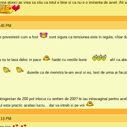
inna atunci as vrea sa stiu ca totul e bine si ca nu e o iminenta de avort. Ati 
2:45 PM
e povestesti cum a fost
sunt sigura ca tensiunea este in regula, chiar da
a nu te lasa deloc in pace
haide cu vestile bune
ah! ca abi
durerile ca de menstra le-am avut si eu, test de urina ai facu
rogestan de 200 pot inlocui cu arefam de 200? le iau intravaginal pentru ace
 este practic acelasi lucru... dar va intreb si pe voi
3:13 PM
 pe aici