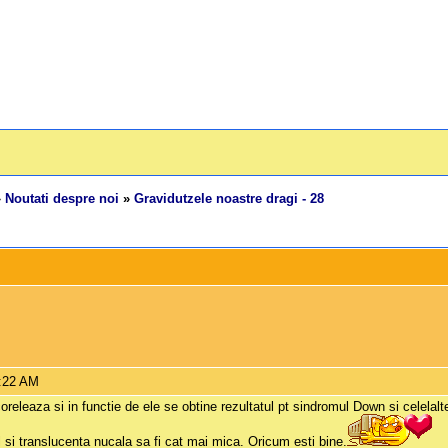
»
Noutati despre noi
»
Gravidutzele noastre dragi - 28
9:22 AM
releaza si in functie de ele se obtine rezultatul pt sindromul Down si celelalte.
 si translucenta nucala sa fi cat mai mica. Oricum esti bine.