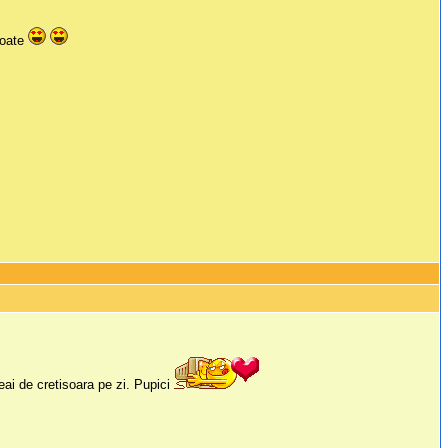
toate
ceai de cretisoara pe zi. Pupici