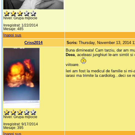
Nivel: Grupa mijlocie
Inregistrat: 1/22/2014
Mesaje: 485
Inapoi sus
Criss2014
Scris:
Thursday, November 13, 2014 
Buna dimineata! Cam tarziu, dar am mult
Deea
, aceleasi junghiuri le-am simtit 
viitoare.
Ieri am fost la medicul de familie si mi
iarasi ma trimite la cardiolog...deci se re
Nivel: Grupa mijlocie
Inregistrat: 9/17/2014
Mesaje: 395
Inapoi sus