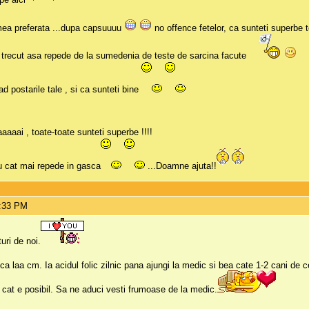
ea preferata ...dupa capsuuuu
no offence fetelor, ca sunteti superbe 
a trecut asa repede de la sumedenia de teste de sarcina facute
d postarile tale , si ca sunteti bine
aaai , toate-toate sunteti superbe !!!!
u cat mai repede in gasca
...Doamne ajuta!!
4:33 PM
uri de noi.
ri ca laa cm. Ia acidul folic zilnic pana ajungi la medic si bea cate 1-2 cani de 
 cat e posibil. Sa ne aduci vesti frumoase de la medic.