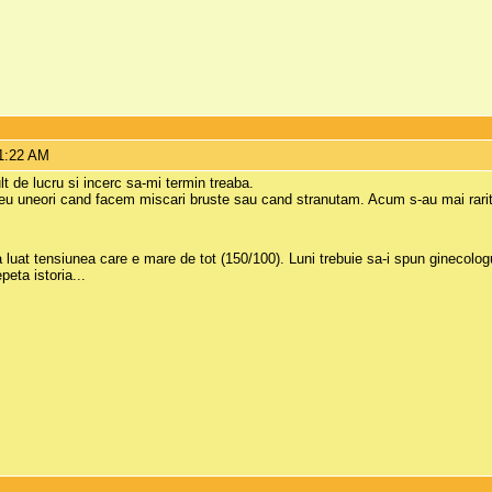
11:22 AM
 de lucru si incerc sa-mi termin treaba.
si eu uneori cand facem miscari bruste sau cand stranutam. Acum s-au mai rarit
-a luat tensiunea care e mare de tot (150/100). Luni trebuie sa-i spun ginecolo
peta istoria...