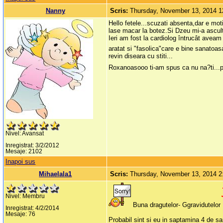
Nanny
Scris:
Thursday, November 13, 2014 
Hello fetele...scuzati absenta,dar e mo
lase macar la botez.Si Dzeu mi-a ascult
Ieri am fost la cardiolog întrucât aveam 
aratat si "fasolica"care e bine sanatoa
revin diseara cu stiti...
Roxanoasooo ti-am spus ca nu na?ti...p
Nivel: Avansat
Inregistrat: 3/2/2012
Mesaje: 2102
Inapoi sus
Mihaelala1
Scris:
Thursday, November 13, 2014 
Nivel: Membru
Buna dragutelor- Ggravidutelor
Inregistrat: 4/2/2014
Mesaje: 76
Probabil sint si eu in saptamina 4 de sar