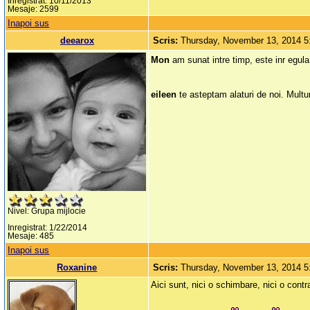
Inregistrat: 10/11/2013
Mesaje: 2599
Inapoi sus
deearox
Scris:
Thursday, November 13, 2014 
Mon
am sunat intre timp, este inr egula
eileen
te asteptam alaturi de noi. Mul
Nivel: Grupa mijlocie
Inregistrat: 1/22/2014
Mesaje: 485
Inapoi sus
Roxanine
Scris:
Thursday, November 13, 2014 
Aici sunt, nici o schimbare, nici o cont