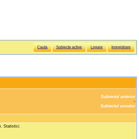
Cauta
Subiecte active
Logare
Inregistrare
Subiectul anterior
		·

Subiectul urmator
 Statistici.