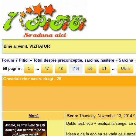
Bine ai venit, VIZITATOR
Forum 7 Pitici
»
Totul despre preconceptie, sarcina, nastere
»
Sarcina
68 pagini :
...
...
1
47
48
[49]
50
51
Ultim
Gravidutzele noastre dragi - 28
Mon1
Scris:
Thursday, November 13, 2014 
Dublu test: eco + analiza la sange. Le co
Ideea e ca la eco sa se vada osul nazal