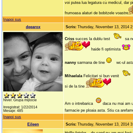
voi putea lua legatura cu medicul, dar p
frumoasa alaturi de bobitzele voastre
Inapoi sus
deearox
Scris:
Thursday, November 13, 2014 
Criss
succes la dublu test
sa n
haide fi optimista
nanny
sarmana de tine
wc-ul ast
Mihaelala
Felicitari si bun venit
si de la tine
Nivel: Grupa mijlocie
Am o intrebarica
daca nu mai am ut
Inregistrat: 1/22/2014
farmacie pe ploaia asta. Stiu ca arefamul
Mesaje: 485
Inapoi sus
Eileen
Scris:
Thursday, November 13, 2014 
Helllo fetelor ...de cand nu am mai fost