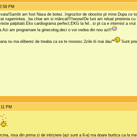
12:58 PM
tivata!Sambt am fost Nasa de botez..îngrozitor de obositor pt mine.Dupa ce to
at rugamintea...ba chiar am si mâncat!!!!woow!De luni am reluat prietenia cu 
niste palpitatii.Eko cardiograma perfect,EKG la fel...si pt ca e internist a vrut
sa.Azi am programare la ginecolog,deci o voi vedea din nou azi!!
ana nu ma eliberez de treaba ca sa te mosesc.2zile iti mai dau
Sunt preg
2:11 PM
cina, insa din prima zi de intirziere (azi sunt a 6-a) ma doare burtica ca la mens