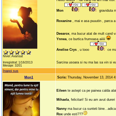
Mon
graviduta m
Roxanine
, mai e asa puuutin , parca 
Deearox
, ma bucur atat de mult cand va
Ynnea
, ce burtica frumoasa aiiiii
Anelise
Crys
, u tooo
ce maa
Nivel: Avansat
Sarcina usoara si nu ma las sa vin si e
Inregistrat: 1/16/2013
Mesaje: 3201
Inapoi sus
Mon1
Scris:
Thursday, November 13, 2014 
Eileen
te astept ca pe painea calda alat
Mihaela
, felicitari! Si eu am avut dure
Nanny
ma bucur ca sunteti bine...adica
Rox
unde esti???