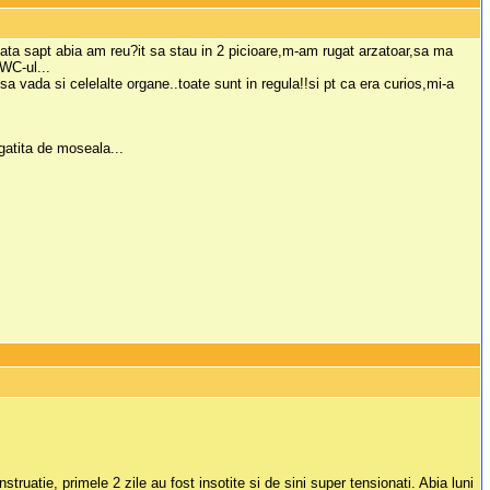
ata sapt abia am reu?it sa stau in 2 picioare,m-am rugat arzatoar,sa ma
WC-ul...
 sa vada si celelalte organe..toate sunt in regula!!si pt ca era curios,mi-a
atita de moseala...
truatie, primele 2 zile au fost insotite si de sini super tensionati. Abia luni