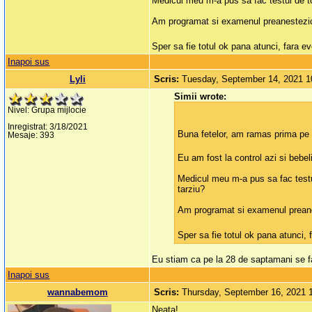
Medicul meu m-a pus sa fac testul de to
Am programat si examenul preanestezic i
Sper sa fie totul ok pana atunci, fara 
Inapoi sus
Lyli
Scris:
Tuesday, September 14, 2021 
Simii wrote:
Nivel: Grupa mijlocie
Inregistrat: 3/18/2021
Buna fetelor, am ramas prima pe 
Mesaje: 393
Eu am fost la control azi si bebel
Medicul meu m-a pus sa fac testu
tarziu?
Am programat si examenul preanest
Sper sa fie totul ok pana atunci
Eu stiam ca pe la 28 de saptamani se fac
Inapoi sus
wannabemom
Scris:
Thursday, September 16, 2021 
Neata!