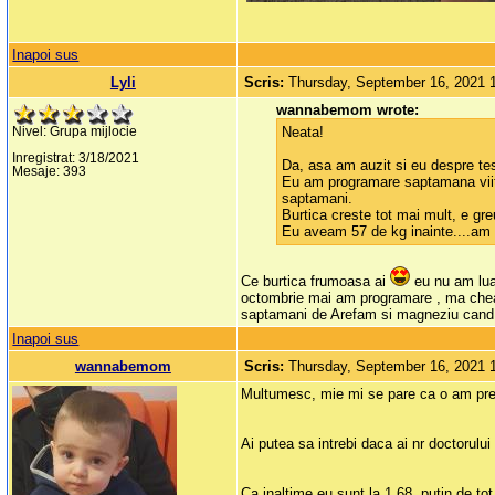
Inapoi sus
Lyli
Scris:
Thursday, September 16, 2021 
wannabemom wrote:
Neata!
Nivel: Grupa mijlocie
Inregistrat: 3/18/2021
Da, asa am auzit si eu despre tes
Mesaje: 393
Eu am programare saptamana viitoa
saptamani.
Burtica creste tot mai mult, e gre
Eu aveam 57 de kg inainte....am 
Ce burtica frumoasa ai
eu nu am luat
octombrie mai am programare , ma cheama
saptamani de Arefam si magneziu cand am 
Inapoi sus
wannabemom
Scris:
Thursday, September 16, 2021 
Multumesc, mie mi se pare ca o am prea
Ai putea sa intrebi daca ai nr doctorul
Ca inaltime eu sunt la 1.68, putin de tot