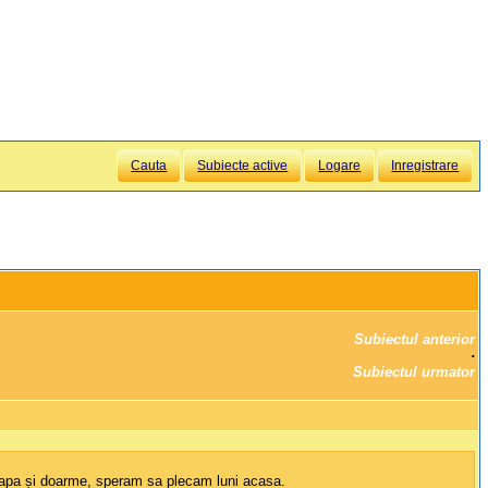
Cauta
Subiecte active
Logare
Inregistrare
Subiectul anterior
		·

Subiectul urmator
, papa și doarme, speram sa plecam luni acasa.