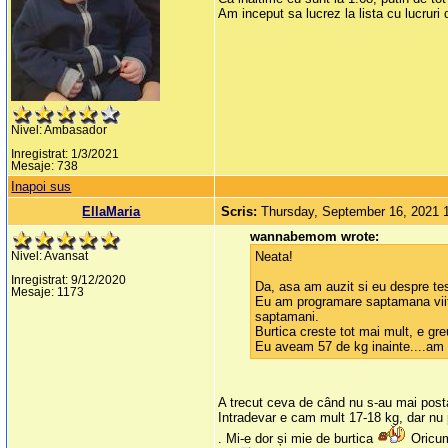
Am inceput sa lucrez la lista cu lucrur
Nivel: Ambasador
Inregistrat: 1/3/2021
Mesaje: 738
Inapoi sus
EllaMaria
Scris:
Thursday, September 16, 2021 
wannabemom wrote:
Neata!
Nivel: Avansat
Inregistrat: 9/12/2020
Da, asa am auzit si eu despre tes
Mesaje: 1173
Eu am programare saptamana viitoa
saptamani.
Burtica creste tot mai mult, e gre
Eu aveam 57 de kg inainte....am 
A trecut ceva de când nu s-au mai posta
Intradevar e cam mult 17-18 kg, dar nu 
. Mi-e dor și mie de burtica
Oricum