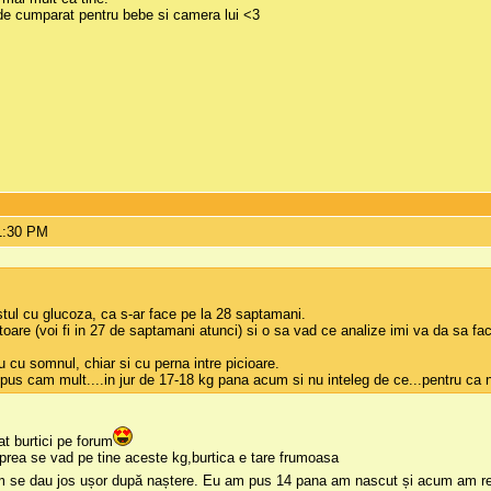
i de cumparat pentru bebe si camera lui <3
1:30 PM
tul cu glucoza, ca s-ar face pe la 28 saptamani.
re (voi fi in 27 de saptamani atunci) si o sa vad ce analize imi va da sa fac
u cu somnul, chiar si cu perna intre picioare.
pus cam mult....in jur de 17-18 kg pana acum si nu inteleg de ce...pentru ca 
t burtici pe forum
prea se vad pe tine aceste kg,burtica e tare frumoasa
 se dau jos ușor după naștere. Eu am pus 14 pana am nascut și acum am reveni