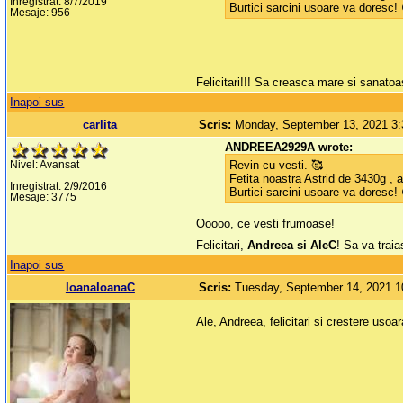
Inregistrat: 8/7/2019
Burtici sarcini usoare va doresc!
Mesaje: 956
Felicitari!!! Sa creasca mare si sanato
Inapoi sus
carlita
Scris:
Monday, September 13, 2021 3
ANDREEA2929A wrote:
Revin cu vesti. 🥰
Nivel: Avansat
Fetita noastra Astrid de 3430g , 
Inregistrat: 2/9/2016
Burtici sarcini usoare va doresc!
Mesaje: 3775
Ooooo, ce vesti frumoase!
Felicitari,
Andreea si AleC
! Sa va trai
Inapoi sus
IoanaIoanaC
Scris:
Tuesday, September 14, 2021 
Ale, Andreea, felicitari si crestere usoar