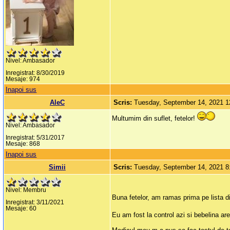
Nivel: Ambasador
Inregistrat: 8/30/2019
Mesaje: 974
Inapoi sus
AleC
Scris:
Tuesday, September 14, 2021 
Multumim din suflet, fetelor!
Nivel: Ambasador
Inregistrat: 5/31/2017
Mesaje: 868
Inapoi sus
Simii
Scris:
Tuesday, September 14, 2021 
Nivel: Membru
Buna fetelor, am ramas prima pe lista 
Inregistrat: 3/11/2021
Mesaje: 60
Eu am fost la control azi si bebelina ar