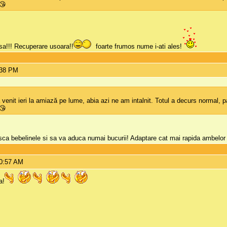
 😘
asa!!! Recuperare usoara!!
foarte frumos nume i-ati ales!
:38 PM
a venit ieri la amiază pe lume, abia azi ne am intalnit. Totul a decurs normal
 😘
asca bebelinele si sa va aduca numai bucurii! Adaptare cat mai rapida ambelo
10:57 AM
a!