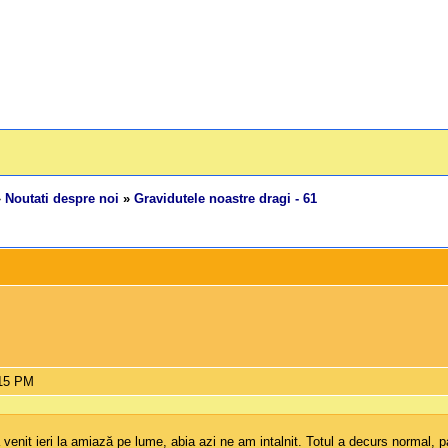
»
Noutati despre noi
»
Gravidutele noastre dragi - 61
:15 PM
a venit ieri la amiază pe lume, abia azi ne am intalnit. Totul a decurs normal