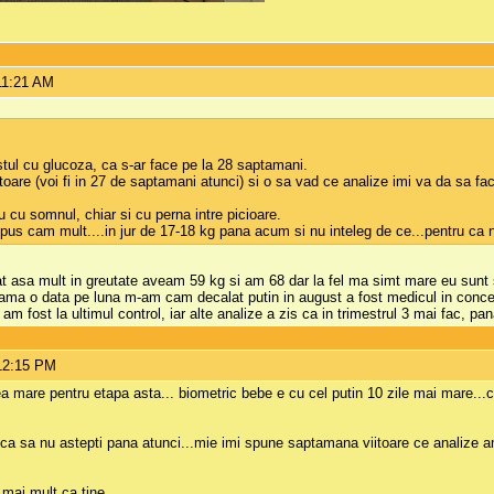
11:21 AM
tul cu glucoza, ca s-ar face pe la 28 saptamani.
re (voi fi in 27 de saptamani atunci) si o sa vad ce analize imi va da sa fac
u cu somnul, chiar si cu perna intre picioare.
pus cam mult....in jur de 17-18 kg pana acum si nu inteleg de ce...pentru ca 
 asa mult in greutate aveam 59 kg si am 68 dar la fel ma simt mare eu sunt si
 o data pe luna m-am cam decalat putin in august a fost medicul in concediu 
fost la ultimul control, iar alte analize a zis ca in trimestrul 3 mai fac, pan
12:15 PM
 mare pentru etapa asta... biometric bebe e cu cel putin 10 zile mai mare...
ui ca sa nu astepti pana atunci...mie imi spune saptamana viitoare ce analize 
 mai mult ca tine.