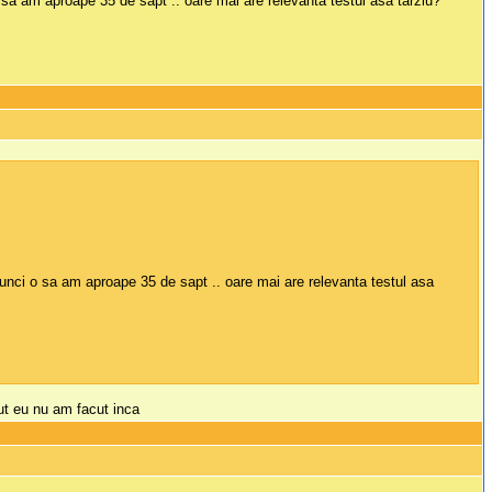
sa am aproape 35 de sapt .. oare mai are relevanta testul asa tarziu?
unci o sa am aproape 35 de sapt .. oare mai are relevanta testul asa
cut eu nu am facut inca