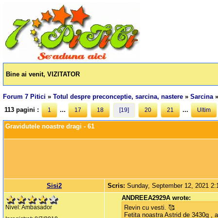
Bine ai venit, VIZITATOR
Forum 7 Pitici
»
Totul despre preconceptie, sarcina, nastere
»
Sarcina
113 pagini :
...
...
1
17
18
[19]
20
21
Ultim
Gravidutele noastre dragi - 61
Sisi2
Scris:
Sunday, September 12, 2021 2
ANDREEA2929A wrote:
Revin cu vesti. 🥰
Nivel: Ambasador
Fetita noastra Astrid de 3430g , 