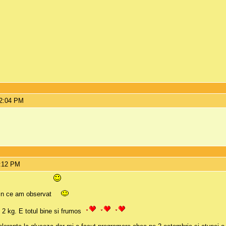
12:04 PM
8:12 PM
din ce am observat
e 2 kg. E totul bine si frumos