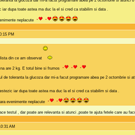
leranta la glucoza dar mi-a facut programare abea pe 2 octombrie si atunci o 
ar dupa toate astea ma duc la el si cred ca stabilim si data .
evenimente neplacute
10:15 PM
lista din ce am observat
ina are 2 kg. E totul bine si frumos
l de toleranta la glucoza dar mi-a facut programare abea pe 2 octombrie si at
ezic iar dupa toate astea ma duc la el si cred ca stabilim si data .
, fara evenimente neplacute
e testul , dar poate are relevanta si atunci ,poate te ajuta fetele care au fa
10:31 AM