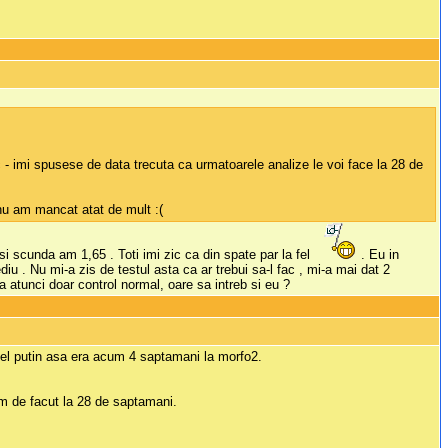
 - imi spusese de data trecuta ca urmatoarele analize le voi face la 28 de
nu am mancat atat de mult :(
 scunda am 1,65 . Toti imi zic ca din spate par la fel
. Eu in
. Nu mi-a zis de testul asta ca ar trebui sa-l fac , mi-a mai dat 2
a atunci doar control normal, oare sa intreb si eu ?
cel putin asa era acum 4 saptamani la morfo2.
am de facut la 28 de saptamani.