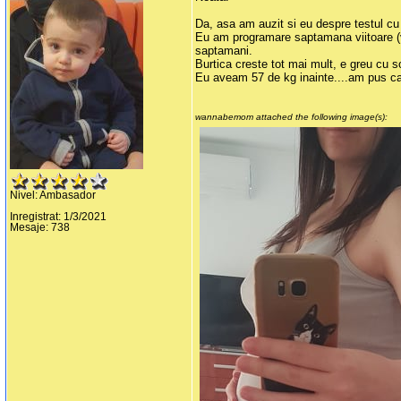
Da, asa am auzit si eu despre testul cu
Eu am programare saptamana viitoare (vo
saptamani.
Burtica creste tot mai mult, e greu cu so
Eu aveam 57 de kg inainte....am pus cam
wannabemom attached the following image(s):
Nivel: Ambasador
Inregistrat: 1/3/2021
Mesaje: 738