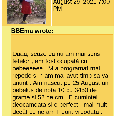
August 29, 2021 7:00
PM
BBEma wrote:
Daaa, scuze ca nu am mai scris
fetelor , am fost ocupată cu
bebeeeeee . M a programat mai
repede si n am mai avut timp sa va
anunt . Am născut pe 25 August un
bebelus de nota 10 cu 3450 de
grame si 52 de cm . E cumintel
deocamdata si e perfect , mai mult
decât ce ne am fi dorit vreodata .