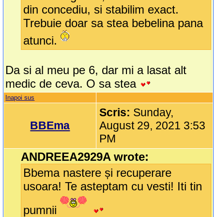
din concediu, si stabilim exact.
Trebuie doar sa stea bebelina pana
atunci.
Da si al meu pe 6, dar mi a lasat alt
medic de ceva. O sa stea
Inapoi sus
Scris:
Sunday,
BBEma
August 29, 2021 3:53
PM
ANDREEA2929A wrote:
Bbema nastere și recuperare
usoara! Te asteptam cu vesti! Iti tin
pumnii