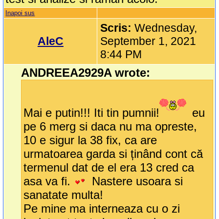
Inapoi sus
Scris:
Wednesday,
AleC
September 1, 2021
8:44 PM
ANDREEA2929A wrote:
Mai e putin!!! Iti tin pumnii!
eu
pe 6 merg si daca nu ma opreste,
10 e sigur la 38 fix, ca are
urmatoarea garda si ținând cont că
termenul dat de el era 13 cred ca
asa va fi.
Nastere usoara si
sanatate multa!
Pe mine ma interneaza cu o zi