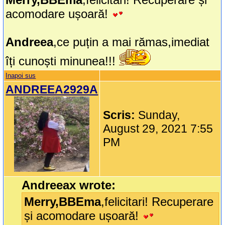
acomodare ușoară!
Andreea
,ce puțin a mai rămas,imediat
îți cunoști minunea!!!
Inapoi sus
ANDREEA2929A
Scris:
Sunday,
August 29, 2021 7:55
PM
Andreeax wrote:
Merry,BBEma
,felicitari! Recuperare
și acomodare ușoară!