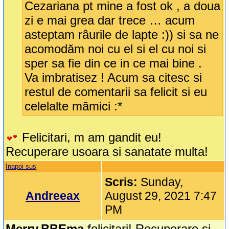
Cezariana pt mine a fost ok , a doua
zi e mai grea dar trece … acum
asteptam râurile de lapte :)) si sa ne
acomodăm noi cu el si el cu noi si
sper sa fie din ce in ce mai bine .
Va imbratisez ! Acum sa citesc si
restul de comentarii sa felicit si eu
celelalte mămici :*
Felicitari, m am gandit eu!
Recuperare usoara si sanatate multa!
Inapoi sus
Scris:
Sunday,
Andreeax
August 29, 2021 7:47
PM
Merry,BBEma
,felicitari! Recuperare și