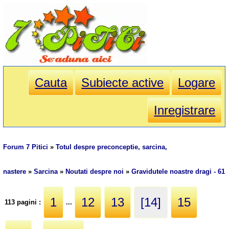
Cauta
Subiecte active
Logare
Inregistrare
Forum 7 Pitici
»
Totul despre preconceptie, sarcina,
nastere
»
Sarcina
»
Noutati despre noi
»
Gravidutele noastre dragi - 61
1
12
13
[14]
15
113 pagini :
...