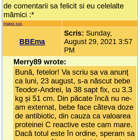
de comentarii sa felicit si eu celelalte
mămici :*
Inapoi sus
Scris:
Sunday,
BBEma
August 29, 2021 3:57
PM
Merry89 wrote:
Bună, fetelor! Va scriu sa va anunț
ca luni, 23 august, s-a născut bebe
Teodor-Andrei, la 38 sapt fix, cu 3.3
kg și 51 cm. Din păcate încă nu ne-
am externat, bebe face câteva doze
de antibiotic, din cauza ca valoarea
proteinei C reactive este cam mare.
Dacă totul este în ordine, speram sa