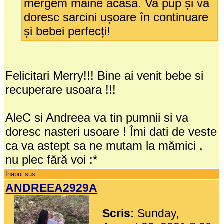
mergem mâine acasă. Va pup și va
doresc sarcini ușoare în continuare
și bebei perfecți!
Felicitari Merry!!! Bine ai venit bebe si
recuperare usoara !!!
AleC si Andreea va tin pumnii si va
doresc nasteri usoare ! Îmi dati de veste
ca va astept sa ne mutam la mămici ,
nu plec fără voi :*
Inapoi sus
ANDREEA2929A
Scris:
Sunday,