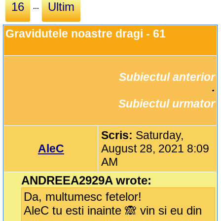
16
Ultim
...
Gravidutele noastre dragi - 61
Subiectul anterior
		·

Subiectul urmator
Scris:
Saturday,
AleC
August 28, 2021 8:09
AM
ANDREEA2929A wrote:
Da, multumesc fetelor!
AleC tu esti inainte 🙈 vin si eu din