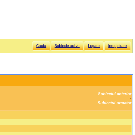
Cauta
Subiecte active
Logare
Inregistrare
Subiectul anterior
		·

Subiectul urmator