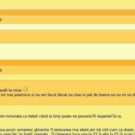
M
PM
andit la mine
ii tot mai puternice si nu am facut decat sa stau in pat de teama sa nu mi se
re minunata cu bebe! când ai timp poate ne poveste?ti experien?a ta.
exa,acum urmaresc glicemia ?i tensiunea mai atent,am tot citit cum ca doare.
o injec?ie "in fund" normala. :D Urmeaza înca una la 23 ?i alta la 07 ?i scap ?