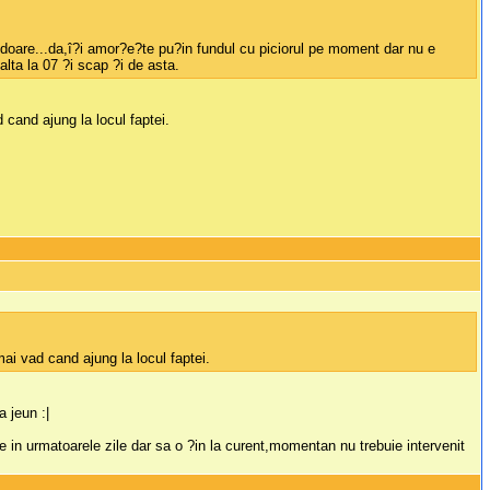
doare...da,î?i amor?e?te pu?in fundul cu piciorul pe moment dar nu e
lta la 07 ?i scap ?i de asta.
cand ajung la locul faptei.
ai vad cand ajung la locul faptei.
 jeun :|
e in urmatoarele zile dar sa o ?in la curent,momentan nu trebuie intervenit