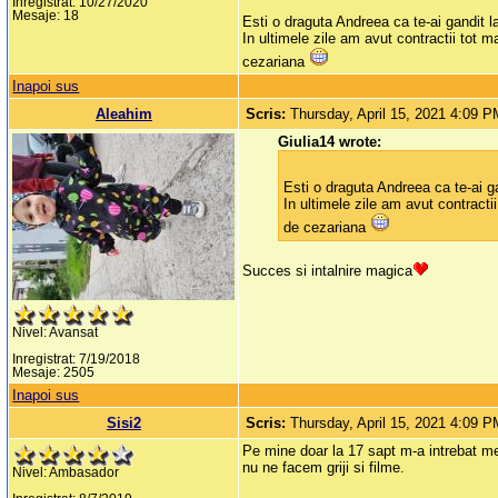
Inregistrat: 10/27/2020
Mesaje: 18
Esti o draguta Andreea ca te-ai gandit 
In ultimele zile am avut contractii tot
cezariana
Inapoi sus
Aleahim
Scris:
Thursday, April 15, 2021 4:09 
Giulia14 wrote:
Esti o draguta Andreea ca te-ai g
In ultimele zile am avut contract
de cezariana
Succes si intalnire magica
Nivel: Avansat
Inregistrat: 7/19/2018
Mesaje: 2505
Inapoi sus
Sisi2
Scris:
Thursday, April 15, 2021 4:09 
Pe mine doar la 17 sapt m-a intrebat me
nu ne facem griji si filme.
Nivel: Ambasador