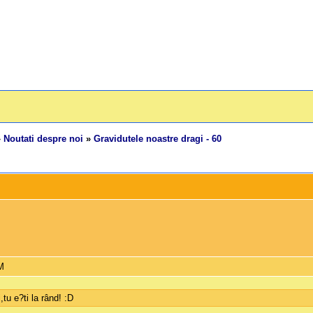
»
Noutati despre noi
»
Gravidutele noastre dragi - 60
PM
tu e?ti la rând! :D