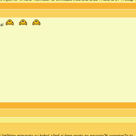
ia!
ntâlnire minunata cu bebe! când ai timp poate ne poveste?ti experien?a ta.