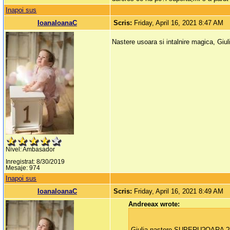
Inapoi sus
IoanaIoanaC
Scris:
Friday, April 16, 2021 8:47 AM
Nastere usoara si intalnire magica, Giul
Nivel: Ambasador
Inregistrat: 8/30/2019
Mesaje: 974
Inapoi sus
IoanaIoanaC
Scris:
Friday, April 16, 2021 8:49 AM
Andreeax wrote:
Giulia,nastere SUPERU?OARA ?i î