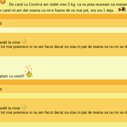
. De cand cu Covid-ul am slabit vreo 2 kg, ca nu prea reuseam sa mananc d
. Pe cand mi-am dat seama ca mi-e foame de nu mai pot, era ora 1 deja....
PM
andit la mine
ii tot mai puternice si nu am facut decat sa stau in pat de teama sa nu mi se
ptam cu vesti!!
PM
andit la mine
ii tot mai puternice si nu am facut decat sa stau in pat de teama sa nu mi se