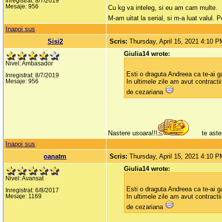
Inregistrat: 8/7/2019
Mesaje: 956
Cu kg va inteleg, si eu am cam multe.
M-am uitat la serial, si m-a luat valul
Inapoi sus
Sisi2
Scris:
Thursday, April 15, 2021 4:10 
Giulia14 wrote:
Nivel: Ambasador
Esti o draguta Andreea ca te-ai g
Inregistrat: 8/7/2019
In ultimele zile am avut contract
Mesaje: 956
de cezariana
Nastere usoara!!!
te aste
Inapoi sus
oanatm
Scris:
Thursday, April 15, 2021 4:10 
Giulia14 wrote:
Nivel: Avansat
Esti o draguta Andreea ca te-ai g
Inregistrat: 6/8/2017
In ultimele zile am avut contract
Mesaje: 1169
de cezariana