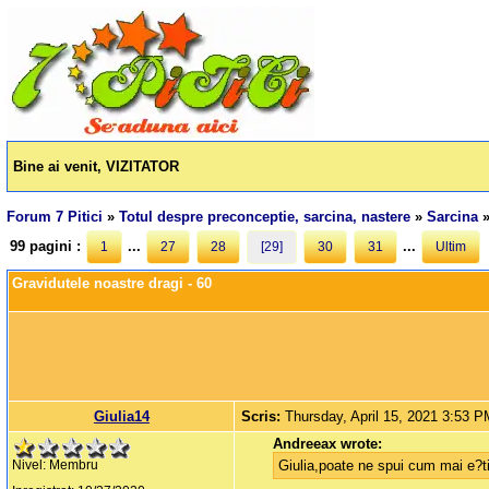
Bine ai venit, VIZITATOR
Forum 7 Pitici
»
Totul despre preconceptie, sarcina, nastere
»
Sarcina
99 pagini :
...
...
1
27
28
[29]
30
31
Ultim
Gravidutele noastre dragi - 60
Giulia14
Scris:
Thursday, April 15, 2021 3:53 
Andreeax wrote:
Giulia,poate ne spui cum mai e?ti,
Nivel: Membru