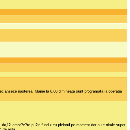
 declanseze nasterea. Maine la 8.00 dimineata sunt programata la operatia
..da,î?i amor?e?te pu?in fundul cu piciorul pe moment dar nu e nimic super
i de asta.