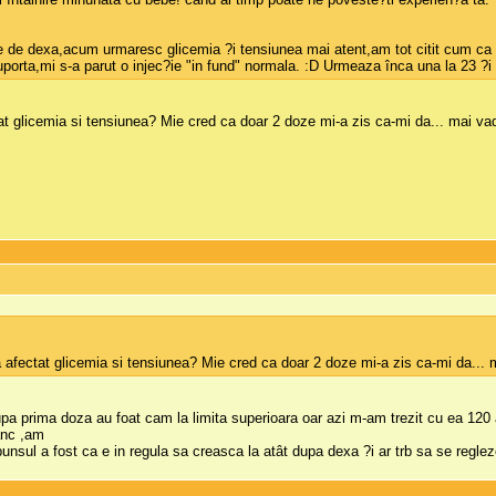
ie de dexa,acum urmaresc glicemia ?i tensiunea mai atent,am tot citit cum ca 
porta,mi s-a parut o injec?ie "in fund" normala. :D Urmeaza înca una la 23 ?i a
t glicemia si tensiunea? Mie cred ca doar 2 doze mi-a zis ca-mi da... mai vad 
afectat glicemia si tensiunea? Mie cred ca doar 2 doze mi-a zis ca-mi da... m
upa prima doza au foat cam la limita superioara oar azi m-am trezit cu ea 120 a
ânc ,am
unsul a fost ca e in regula sa creasca la atât dupa dexa ?i ar trb sa se reglez