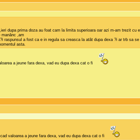
,ieri dupa prima doza au foat cam la limita superioara oar azi m-am trezit cu e
ce manânc ,am
?i raspunsul a fost ca e in regula sa creasca la atât dupa dexa ?i ar trb sa se
 momentul asta.
aloarea a jeune fara dexa, vad eu dupa dexa cat o fi
scad valoarea a jeune fara dexa, vad eu dupa dexa cat o fi