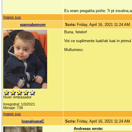
Eu eram pregatita psihic ?i pt insulina
Inapoi sus
wannabemom
Scris:
Friday, April 16, 2021 11:24 AM
Buna, fetelor!
Voi ce suplimente luati/ati luat in primul
Multumesc.
Nivel: Ambasador
Inregistrat: 1/3/2021
Mesaje: 738
Inapoi sus
IoanaIoanaC
Scris:
Friday, April 16, 2021 11:24 AM
Andreeax wrote: