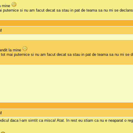
la mine
 mai puternice si nu am facut decat sa stau in pat de teama sa nu mi se decla
PM
andit la mine
ii tot mai puternice si nu am facut decat sa stau in pat de teama sa nu mi se
PM
dicul daca l-am simtit ca misca! Atat. In rest eu stiam ca nu e neaparat o reg