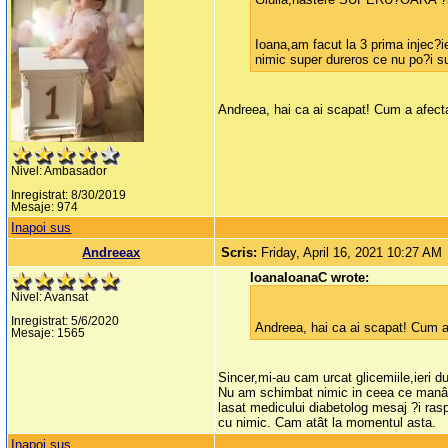
Ioana,am facut la 3 prima injec?
nimic super dureros ce nu po?i su
Andreea, hai ca ai scapat! Cum a afecta
Nivel: Ambasador
Inregistrat: 8/30/2019
Mesaje: 974
Inapoi sus
Andreeax
Scris:
Friday, April 16, 2021 10:27 AM
IoanaIoanaC wrote:
Nivel: Avansat
Inregistrat: 5/6/2020
Andreea, hai ca ai scapat! Cum a 
Mesaje: 1565
Sincer,mi-au cam urcat glicemiile,ieri d
Nu am schimbat nimic in ceea ce man
lasat medicului diabetolog mesaj ?i rasp
cu nimic. Cam atât la momentul asta.
Inapoi sus