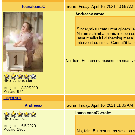
IoanaIoanaC
Scris:
Friday, April 16, 2021 10:59 AM
Andreeax wrote:
Sincer,mi-au cam urcat glicemiile
Nu am schimbat nimic in ceea 
lasat medicului diabetolog mesaj 
intervenit cu nimic. Cam atât la
No, fain! Eu inca nu reusesc sa scad v
Nivel: Ambasador
Inregistrat: 8/30/2019
Mesaje: 974
Inapoi sus
Andreeax
Scris:
Friday, April 16, 2021 11:06 AM
IoanaIoanaC wrote:
Nivel: Avansat
Inregistrat: 5/6/2020
Mesaje: 1565
No, fain! Eu inca nu reusesc sa 