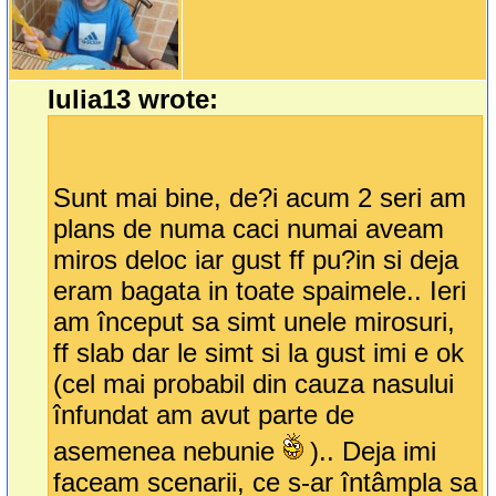
Iulia13 wrote:
Sunt mai bine, de?i acum 2 seri am
plans de numa caci numai aveam
miros deloc iar gust ff pu?in si deja
eram bagata in toate spaimele.. Ieri
am început sa simt unele mirosuri,
ff slab dar le simt si la gust imi e ok
(cel mai probabil din cauza nasului
înfundat am avut parte de
asemenea nebunie
).. Deja imi
faceam scenarii, ce s-ar întâmpla sa