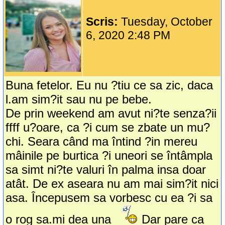
Scris:
Tuesday, October
6, 2020 2:48 PM
Buna fetelor. Eu nu ?tiu ce sa zic, daca
l.am sim?it sau nu pe bebe.
De prin weekend am avut ni?te senza?ii
ffff u?oare, ca ?i cum se zbate un mu?
chi. Seara când ma întind ?in mereu
mâinile pe burtica ?i uneori se întâmpla
sa simt ni?te valuri în palma insa doar
atât. De ex aseara nu am mai sim?it nici
asa. Începusem sa vorbesc cu ea ?i sa
o rog sa.mi dea una
Dar pare ca