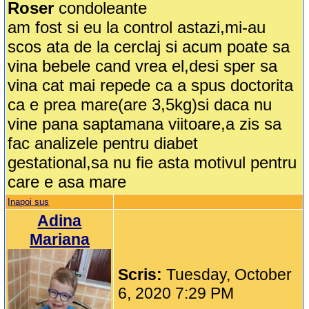
Roser
condoleante
am fost si eu la control astazi,mi-au
scos ata de la cerclaj si acum poate sa
vina bebele cand vrea el,desi sper sa
vina cat mai repede ca a spus doctorita
ca e prea mare(are 3,5kg)si daca nu
vine pana saptamana viitoare,a zis sa
fac analizele pentru diabet
gestational,sa nu fie asta motivul pentru
care e asa mare
Inapoi sus
Adina
Mariana
Scris:
Tuesday, October
6, 2020 7:29 PM