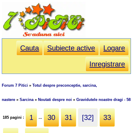
Cauta
Subiecte active
Logare
Inregistrare
Forum 7 Pitici
»
Totul despre preconceptie, sarcina,
nastere
»
Sarcina
»
Noutati despre noi
»
Gravidutele noastre dragi - 58
1
30
31
[32]
33
185 pagini :
...