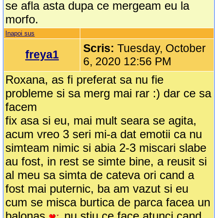
se afla asta dupa ce mergeam eu la
morfo.
Inapoi sus
Scris:
Tuesday, October
freya1
6, 2020 12:56 PM
Roxana, as fi preferat sa nu fie
probleme si sa merg mai rar :) dar ce sa
facem
fix asa si eu, mai mult seara se agita,
acum vreo 3 seri mi-a dat emotii ca nu
simteam nimic si abia 2-3 miscari slabe
au fost, in rest se simte bine, a reusit si
al meu sa simta de cateva ori cand a
fost mai puternic, ba am vazut si eu
cum se misca burtica de parca facea un
balonas
nu stiu ce face atunci cand