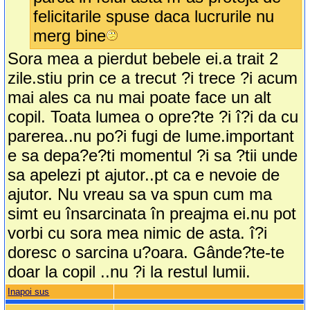
felicitarile spuse daca lucrurile nu
merg bine
Sora mea a pierdut bebele ei.a trait 2
zile.stiu prin ce a trecut ?i trece ?i acum
mai ales ca nu mai poate face un alt
copil. Toata lumea o opre?te ?i î?i da cu
parerea..nu po?i fugi de lume.important
e sa depa?e?ti momentul ?i sa ?tii unde
sa apelezi pt ajutor..pt ca e nevoie de
ajutor. Nu vreau sa va spun cum ma
simt eu însarcinata în preajma ei.nu pot
vorbi cu sora mea nimic de asta. î?i
doresc o sarcina u?oara. Gânde?te-te
doar la copil ..nu ?i la restul lumii.
Inapoi sus