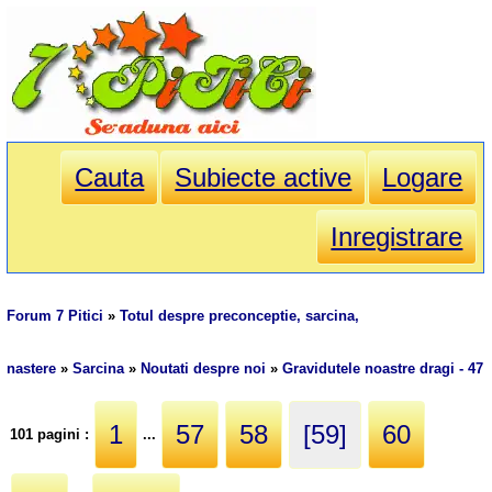
Cauta
Subiecte active
Logare
Inregistrare
Forum 7 Pitici
»
Totul despre preconceptie, sarcina,
nastere
»
Sarcina
»
Noutati despre noi
»
Gravidutele noastre dragi - 47
1
57
58
[59]
60
101 pagini :
...