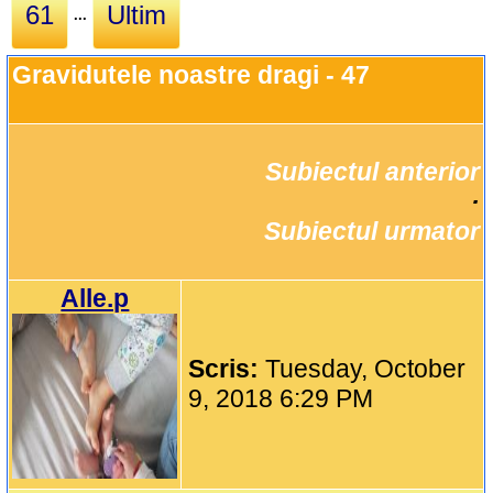
61
Ultim
...
Gravidutele noastre dragi - 47
Subiectul anterior
		·

Subiectul urmator
Alle.p
Scris:
Tuesday, October
9, 2018 6:29 PM