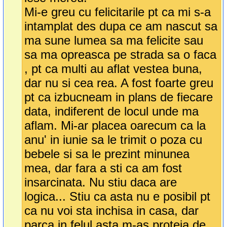
Mi-e greu cu felicitarile pt ca mi s-a
intamplat des dupa ce am nascut sa
ma sune lumea sa ma felicite sau
sa ma opreasca pe strada sa o faca
, pt ca multi au aflat vestea buna,
dar nu si cea rea. A fost foarte greu
pt ca izbucneam in plans de fiecare
data, indiferent de locul unde ma
aflam. Mi-ar placea oarecum ca la
anu' in iunie sa le trimit o poza cu
bebele si sa le prezint minunea
mea, dar fara a sti ca am fost
insarcinata. Nu stiu daca are
logica... Stiu ca asta nu e posibil pt
ca nu voi sta inchisa in casa, dar
parca in felul asta m-as proteja de