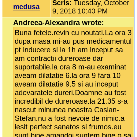
Scris:
Tuesday, October
medusa
9, 2018 10:40 PM
Andreea-Alexandra wrote:
Buna fetele.revin cu noutati.La ora 3
dupa masa mi-au pus medicamentul
pt inducere si la 1h am inceput sa
am contractii dureroase dar
suportabile.la ora 8 m-au examinat
aveam dilatatie 6.la ora 9 fara 10
aveam dilatatie 9.5 si au inceput
adevaratele dureri.Doamne au fost
incredibil de dureroase.la 21.35 s-a
nascut minunea noastra Casian-
Stefan.nu a fost nevoie de nimic.a
iesit perfect sanatos si frumos.eu
sunt bine,amandoi suntem bine.o sa