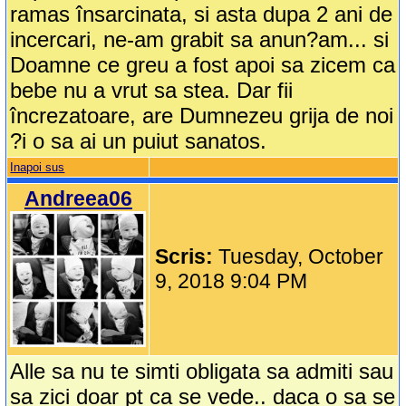
ramas însarcinata, si asta dupa 2 ani de
incercari, ne-am grabit sa anun?am... si
Doamne ce greu a fost apoi sa zicem ca
bebe nu a vrut sa stea. Dar fii
încrezatoare, are Dumnezeu grija de noi
?i o sa ai un puiut sanatos.
Inapoi sus
Andreea06
Scris:
Tuesday, October
9, 2018 9:04 PM
Alle sa nu te simti obligata sa admiti sau
sa zici doar pt ca se vede.. daca o sa se