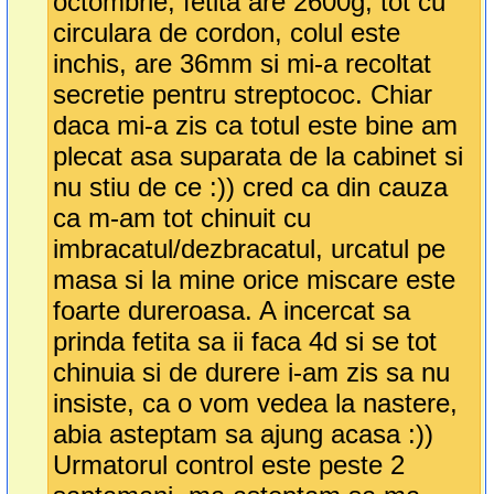
octombrie, fetita are 2600g, tot cu
circulara de cordon, colul este
inchis, are 36mm si mi-a recoltat
secretie pentru streptococ. Chiar
daca mi-a zis ca totul este bine am
plecat asa suparata de la cabinet si
nu stiu de ce :)) cred ca din cauza
ca m-am tot chinuit cu
imbracatul/dezbracatul, urcatul pe
masa si la mine orice miscare este
foarte dureroasa. A incercat sa
prinda fetita sa ii faca 4d si se tot
chinuia si de durere i-am zis sa nu
insiste, ca o vom vedea la nastere,
abia asteptam sa ajung acasa :))
Urmatorul control este peste 2