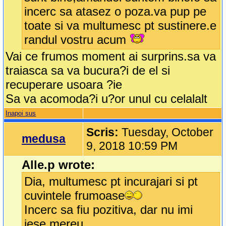
incerc sa atasez o poza.va pup pe
toate si va multumesc pt sustinere.e
randul vostru acum
Vai ce frumos moment ai surprins.sa va
traiasca sa va bucura?i de el si
recuperare usoara ?ie
Sa va acomoda?i u?or unul cu celalalt
Inapoi sus
Scris:
Tuesday, October
medusa
9, 2018 10:59 PM
Alle.p wrote:
Dia, multumesc pt incurajari si pt
cuvintele frumoase
Incerc sa fiu pozitiva, dar nu imi
iese mereu.