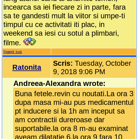
incearca sa iei fiecare zi in parte, fara
sa te gandesti mult la viitor si umpe-ti
timpul cu ce activitati iti plac, in
weekend sa iesi cu sotul a plimbari,
filme.
Inapoi sus
Scris:
Tuesday, October
Ratonita
9, 2018 9:06 PM
Andreea-Alexandra wrote:
Buna fetele.revin cu noutati.La ora 3
dupa masa mi-au pus medicamentul
pt inducere si la 1h am inceput sa
am contractii dureroase dar
suportabile.la ora 8 m-au examinat
aveam dilatatie 6.la ora 9 fara 10