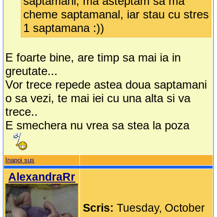
saptamani, ma asteptam sa ma
cheme saptamanal, iar stau cu stres
1 saptamana :))
E foarte bine, are timp sa mai ia in
greutate...
Vor trece repede astea doua saptamani
o sa vezi, te mai iei cu una alta si va
trece..
E smechera nu vrea sa stea la poza
Inapoi sus
AlexandraRr
Scris:
Tuesday, October