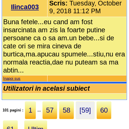
Scris:
Tuesday, October
Ilinca003
9, 2018 11:12 PM
Buna fetele...eu cand am fost
insarcinata am zis la foarte putine
persoane ca o sa am.un bebe...si de
cate ori se mira cineva de
burtica,ma.apucau spumele...stiu,nu era
normala reactia,dae nu puteam sa ma
abtin...
Inapoi sus
Utilizatori in acelasi subiect
1
57
58
[59]
60
101 pagini :
...