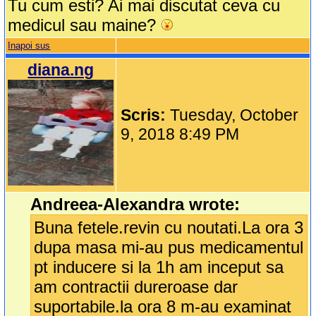
Tu cum esti? Ai mai discutat ceva cu
medicul sau maine?
Inapoi sus
diana.ng
Scris:
Tuesday, October
9, 2018 8:49 PM
Andreea-Alexandra wrote:
Buna fetele.revin cu noutati.La ora 3
dupa masa mi-au pus medicamentul
pt inducere si la 1h am inceput sa
am contractii dureroase dar
suportabile.la ora 8 m-au examinat