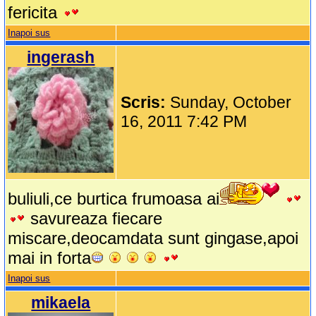
fericita
Inapoi sus
ingerash
Scris:
Sunday, October
16, 2011 7:42 PM
buliuli,ce burtica frumoasa ai
savureaza fiecare
miscare,deocamdata sunt gingase,apoi
mai in forta
Inapoi sus
mikaela