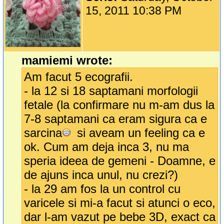
15, 2011 10:38 PM
mamiemi wrote:
Am facut 5 ecografii.
- la 12 si 18 saptamani morfologii
fetale (la confirmare nu m-am dus la
7-8 saptamani ca eram sigura ca e
sarcina
si aveam un feeling ca e
ok. Cum am deja inca 3, nu ma
speria ideea de gemeni - Doamne, e
de ajuns inca unul, nu crezi?)
- la 29 am fos la un control cu
varicele si mi-a facut si atunci o eco,
dar l-am vazut pe bebe 3D, exact ca