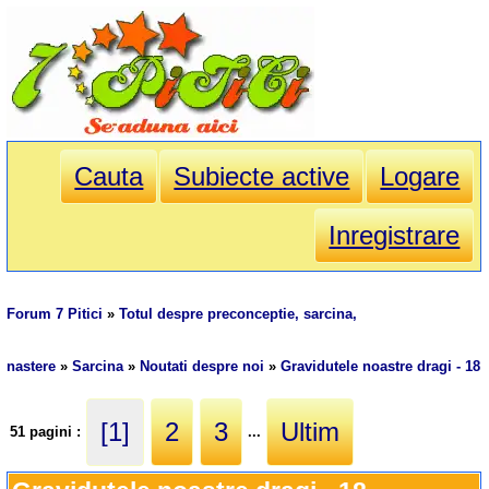
Cauta
Subiecte active
Logare
Inregistrare
Forum 7 Pitici
»
Totul despre preconceptie, sarcina,
nastere
»
Sarcina
»
Noutati despre noi
»
Gravidutele noastre dragi - 18
[1]
2
3
Ultim
51 pagini :
...