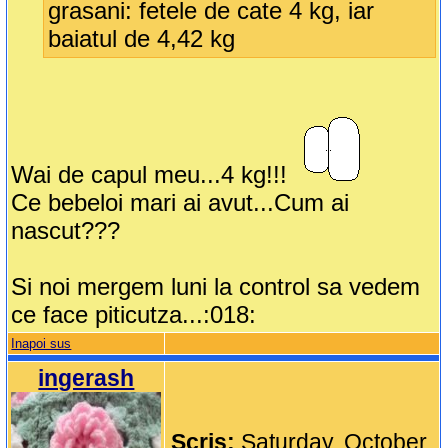
grasani: fetele de cate 4 kg, iar
baiatul de 4,42 kg
Wai de capul meu...4 kg!!!
Ce bebeloi mari ai avut...Cum ai
nascut???
Si noi mergem luni la control sa vedem
ce face piticutza...:018:
Inapoi sus
ingerash
Scris:
Saturday, October