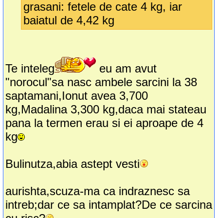
grasani: fetele de cate 4 kg, iar
baiatul de 4,42 kg
Te inteleg
eu am avut
"norocul"sa nasc ambele sarcini la 38
saptamani,Ionut avea 3,700
kg,Madalina 3,300 kg,daca mai stateau
pana la termen erau si ei aproape de 4
kg
Bulinutza,abia astept vesti
aurishta,scuza-ma ca indraznesc sa
intreb;dar ce sa intamplat?De ce sarcina