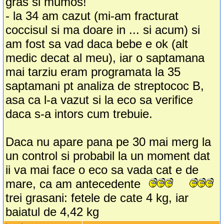
gras si mumos!
- la 34 am cazut (mi-am fracturat
coccisul si ma doare in ... si acum) si
am fost sa vad daca bebe e ok (alt
medic decat al meu), iar o saptamana
mai tarziu eram programata la 35
saptamani pt analiza de streptococ B,
asa ca l-a vazut si la eco sa verifice
daca s-a intors cum trebuie.
Daca nu apare pana pe 30 mai merg la
un control si probabil la un moment dat
ii va mai face o eco sa vada cat e de
mare, ca am antecedente
trei grasani: fetele de cate 4 kg, iar
baiatul de 4,42 kg