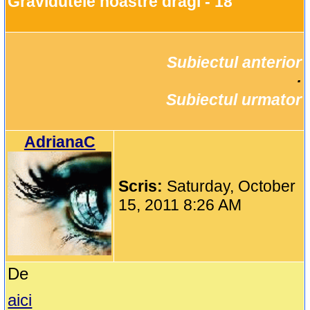
Gravidutele noastre dragi - 18
Subiectul anterior
		·

Subiectul urmator
AdrianaC
Scris:
Saturday, October
15, 2011 8:26 AM
De
aici