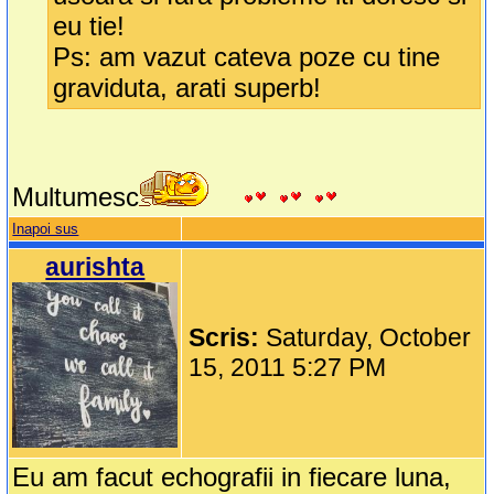
eu tie!
Ps: am vazut cateva poze cu tine
graviduta, arati superb!
Multumesc
Inapoi sus
aurishta
Scris:
Saturday, October
15, 2011 5:27 PM
Eu am facut echografii in fiecare luna,