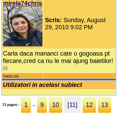
mirela74chris
Scris:
Sunday, August
29, 2010 9:02 PM
Carla daca mananci cate o gogoasa pt
fiecare,cred ca nu le mai ajung baietilor!
Inapoi sus
Utilizatori in acelasi subiect
1
9
10
[11]
12
13
13 pagini :
...