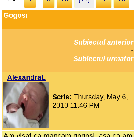
Gogosi
Subiectul anterior
		·

Subiectul urmator
AlexandraL
Scris:
Thursday, May 6,
2010 11:46 PM
Am visat ca mancam gogosi, asa ca am