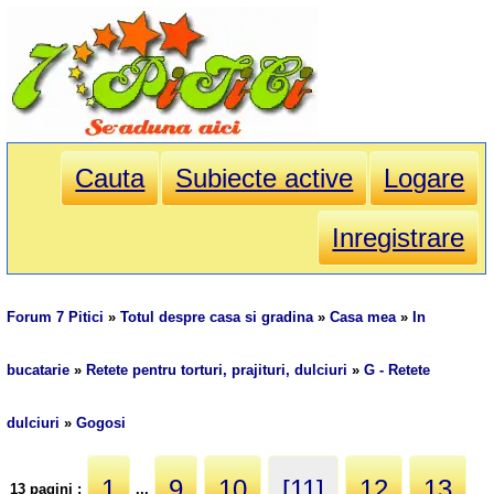
Cauta
Subiecte active
Logare
Inregistrare
Forum 7 Pitici
»
Totul despre casa si gradina
»
Casa mea
»
In
bucatarie
»
Retete pentru torturi, prajituri, dulciuri
»
G - Retete
dulciuri
»
Gogosi
1
9
10
[11]
12
13
13 pagini :
...