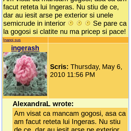
facut reteta lui Ingeras. Nu stiu de ce,
dar au iesit arse pe exterior si unele
semicrude in interior
Se pare ca
la gogosi si clatite nu ma pricep si pace!
Inapoi sus
ingerash
Scris:
Thursday, May 6,
2010 11:56 PM
AlexandraL wrote:
Am visat ca mancam gogosi, asa ca
am facut reteta lui Ingeras. Nu stiu
de ce, dar au iesit arse pe exterior