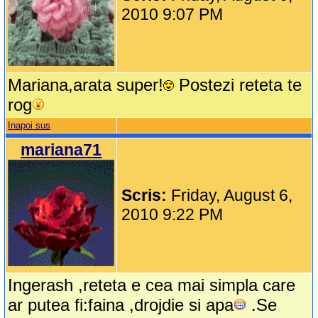
2010 9:07 PM
Mariana,arata super!
Postezi reteta te
rog
Inapoi sus
mariana71
Scris:
Friday, August 6,
2010 9:22 PM
Ingerash ,reteta e cea mai simpla care
ar putea fi:faina ,drojdie si apa
.Se