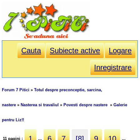
Cauta
Subiecte active
Logare
Inregistrare
Forum 7 Pitici
»
Totul despre preconceptie, sarcina,
nastere
»
Nasterea si travaliul
»
Povesti despre nastere
»
Galerie
pentru Liz!!
1
6
7
[8]
9
10
11 pagini :
...
...