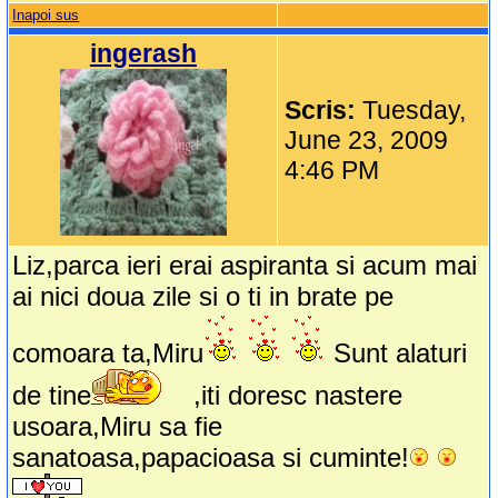
Inapoi sus
ingerash
Scris:
Tuesday,
June 23, 2009
4:46 PM
Liz,parca ieri erai aspiranta si acum mai
ai nici doua zile si o ti in brate pe
comoara ta,Miru
Sunt alaturi
de tine
,iti doresc nastere
usoara,Miru sa fie
sanatoasa,papacioasa si cuminte!