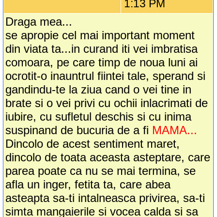
1:13 PM
Draga mea...
se apropie cel mai important moment
din viata ta...in curand iti vei imbratisa
comoara, pe care timp de noua luni ai
ocrotit-o inauntrul fiintei tale, sperand si
gandindu-te la ziua cand o vei tine in
brate si o vei privi cu ochii inlacrimati de
iubire, cu sufletul deschis si cu inima
suspinand de bucuria de a fi
MAMA...
Dincolo de acest sentiment maret,
dincolo de toata aceasta asteptare, care
parea poate ca nu se mai termina, se
afla un inger, fetita ta, care abea
asteapta sa-ti intalneasca privirea, sa-ti
simta mangaierile si vocea calda si sa