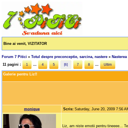
Bine ai venit, VIZITATOR
Forum 7 Pitici
»
Totul despre preconceptie, sarcina, nastere
»
Nasterea 
11 pagini :
...
...
1
4
5
[6]
7
8
Ultim
Galerie pentru Liz!!
monique
Scris:
Saturday, June 20, 2009 7:56 
Liz, am niste emotii pentru tineeee... 