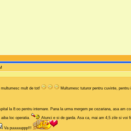
PM
multumesc mult de tot!
Multumesc tuturor pentru cuvinte, pentru i
 spital la 8:oo pentru internare. Pana la urma mergem pe cezariana, asa am co
a aiba loc operatia.
Atunci e si de garda. Asa ca, mai am 4,5 zile si voi
Va puuuuuppp!!!