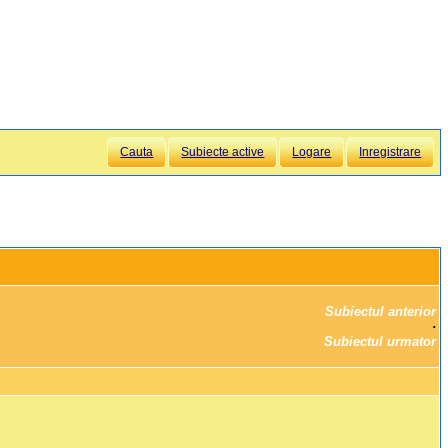
Cauta
Subiecte active
Logare
Inregistrare
Subiectul anterior
		·

Subiectul urmator