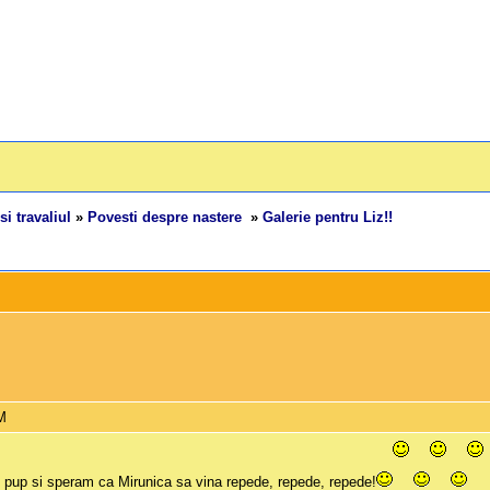
si travaliul
»
Povesti despre nastere
»
Galerie pentru Liz!!
AM
Te pup si speram ca Mirunica sa vina repede, repede, repede!