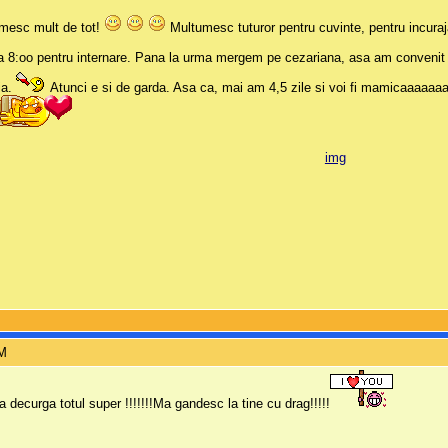
mesc mult de tot!
Multumesc tuturor pentru cuvinte, pentru incuraj
 la 8:oo pentru internare. Pana la urma mergem pe cezariana, asa am convenit 
ia.
Atunci e si de garda. Asa ca, mai am 4,5 zile si voi fi mamicaaaaaaa
PM
 decurga totul super !!!!!!!Ma gandesc la tine cu drag!!!!!