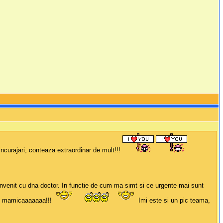
ncurajari, conteaza extraordinar de mult!!!
nvenit cu dna doctor. In functie de cum ma simt si ce urgente mai sunt
 fi mamicaaaaaaa!!!
Imi este si un pic teama,