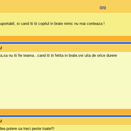
uportabil, si cand iti tii copilul in brate nimic nu mai conteaza !
PM
sa nu iti fie teama...cand iti tii fetita in brate,vei uita de orice durere
PM
a putere sa treci peste toate!!!