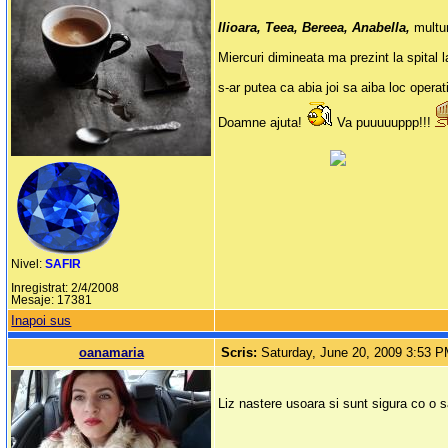
Ilioara, Teea, Bereea, Anabella,
multu
Miercuri dimineata ma prezint la spital
s-ar putea ca abia joi sa aiba loc operat
Doamne ajuta!
Va puuuuuppp!!!
Nivel:
SAFIR
Inregistrat: 2/4/2008
Mesaje: 17381
Inapoi sus
oanamaria
Scris:
Saturday, June 20, 2009 3:53 
Liz nastere usoara si sunt sigura co o sa