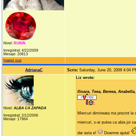
Nivel:
RUBIN
Inregistrat: 4/22/2009
Mesaje: 20813
Inapoi sus
AdrianaC
Scris:
Saturday, June 20, 2009 4:04 
Liz wrote:
Ilioara, Teea, Bereea, Anabella,
Nivel:
ALBA CA ZAPADA
Miercuri dimineata ma prezint la
Inregistrat: 2/12/2006
Mesaje: 17964
miercuri, s-ar putea ca abia joi s
dar asta e!
Doamne ajuta!