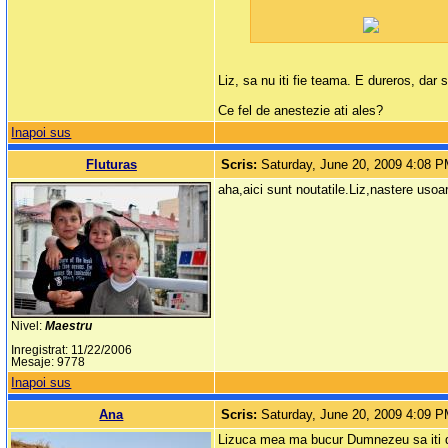
Liz, sa nu iti fie teama. E dureros, dar s
Ce fel de anestezie ati ales?
Inapoi sus
Fluturas
Scris:
Saturday, June 20, 2009 4:08 
aha,aici sunt noutatile.Liz,nastere usoara,
Nivel:
Maestru
Inregistrat: 11/22/2006
Mesaje: 9778
Inapoi sus
Ana
Scris:
Saturday, June 20, 2009 4:09 
Lizuca mea ma bucur Dumnezeu sa iti de