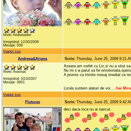
Nivel: Ambasador
Inregistrat: 12/30/2008
Mesaje: 509
Inapoi sus
Andreea&Ariana
Scris:
Thursday, June 25, 2009 9:21 
Aseara am vorbit cu Liz,si nu a stiut s
Nu mi s-a parut sa fie emotionata,sper
Nivel: Avansat
A promis ca trimite mesaj imediat ce iei
Inregistrat: 3/23/2007
Mesaje: 3801
Lizule,suntem alaturi de voi.....
hai Miru
Inapoi sus
Fluturas
Scris:
Thursday, June 25, 2009 9:42 
deci daca inca nu ai nascut..