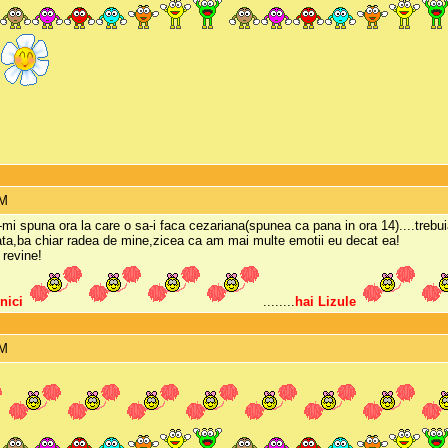
AM
a-mi spuna ora la care o sa-i faca cezariana(spunea ca pana in ora 14)....treb
iata,ba chiar radea de mine,zicea ca am mai multe emotii eu decat ea!
 revine!
nici
........
hai Lizule
AM