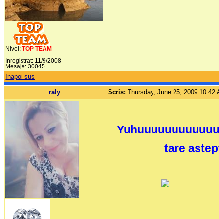
Nivel:
TOP TEAM
Inregistrat: 11/9/2008
Mesaje: 30045
Inapoi sus
raly
Scris:
Thursday, June 25, 2009 10:42
Yuhuuuuuuuuuuuuuu
tare astep