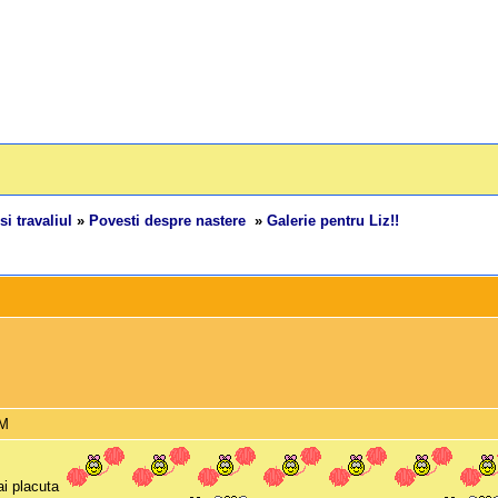
si travaliul
»
Povesti despre nastere
»
Galerie pentru Liz!!
AM
ai placuta