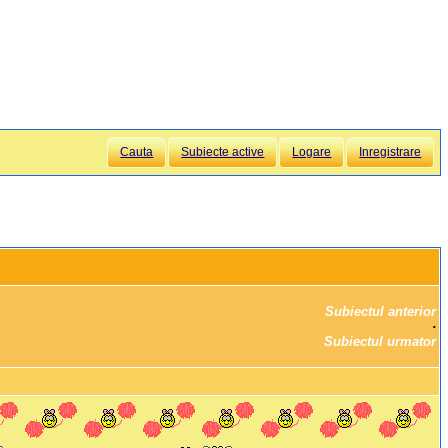
Cauta
Subiecte active
Logare
Inregistrare
Subiectul anterior
		·

Subiectul urmator