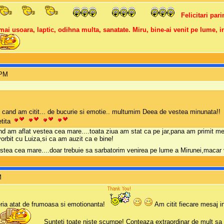
Felicitari pari
 mai usoara, laptic, odihna multa, sanatate. Miru, bine-ai venit pe lume, 
 PM
 cand am citit... de bucurie si emotie.. multumim Deea de vestea minunata!!
etita
nd am aflat vestea cea mare....toata ziua am stat ca pe jar,pana am primit me
orbit cu Luiza,si ca am auzit ca e bine!
stea cea mare....doar trebuie sa sarbatorim venirea pe lume a Mirunei,macar 
M
eria atat de frumoasa si emotionanta!
Am citit fiecare mesaj i
Sunteti toate niste scumpe! Conteaza extraordinar de mult sa 