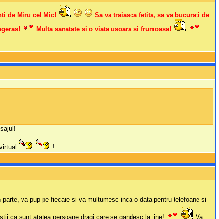
nti de Miru cel Mic!
Sa va traiasca fetita, sa va bucurati de
ingeras!
Multa sanatate si o viata usoara si frumoasa!
sajul!
virtual
!
n parte, va pup pe fiecare si va multumesc inca o data pentru telefoane si
stii ca sunt atatea persoane dragi care se gandesc la tine!
Va