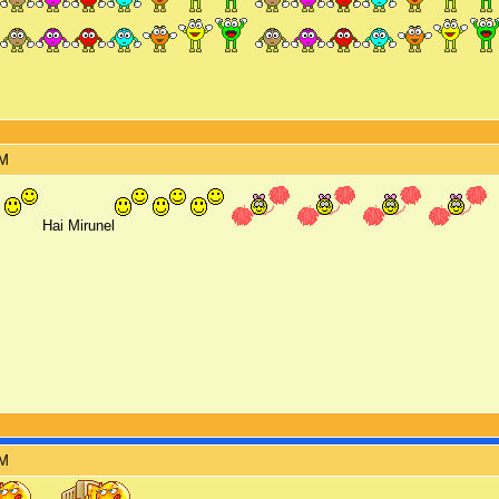
AM
Hai Mirunel
AM