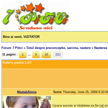
Bine ai venit, VIZITATOR
Forum 7 Pitici
»
Totul despre preconceptie, sarcina, nastere
»
Nasterea 
11 pagini :
...
1
9
10
[11]
Galerie pentru Liz!!
Mada&Alexia
Scris:
Thursday, June 25, 2009 9:10 
Lizuca succes si intalnirea sa fie cat m