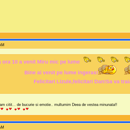
 AM
 ora 10 a venit Miru mic pe lume
Bine ai venit pe lume ingeras!
Felicitari Lizule,felicitari Dan!Sa va t
am citit... de bucurie si emotie.. multumim Deea de vestea minunata!!
 AM