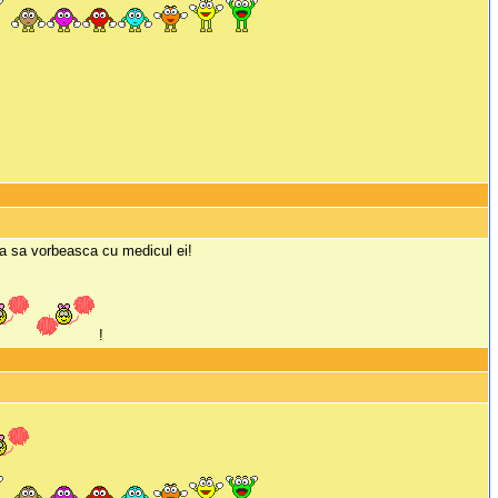
uia sa vorbeasca cu medicul ei!
!