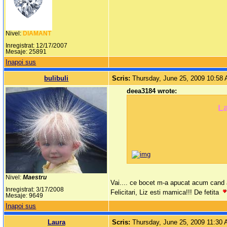
Nivel:
DIAMANT
Inregistrat: 12/17/2007
Mesaje: 25891
Inapoi sus
bulibuli
Scris:
Thursday, June 25, 2009 10:58
deea3184 wrote:
La
Nivel:
Maestru
Vai.... ce bocet m-a apucat acum cand 
Inregistrat: 3/17/2008
Felicitari, Liz esti mamica!!! De fetita
Mesaje: 9649
Inapoi sus
Laura
Scris:
Thursday, June 25, 2009 11:30