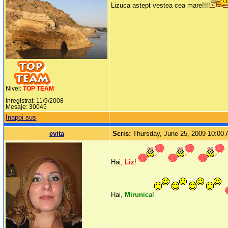
Lizuca astept vestea cea mare!!!!
Nivel:
TOP TEAM
Inregistrat: 11/9/2008
Mesaje: 30045
Inapoi sus
evita
Scris:
Thursday, June 25, 2009 10:00
Hai,
Liz
!
Hai,
Mirunica
!