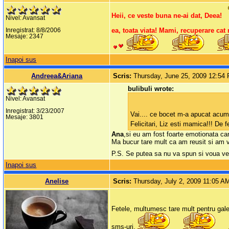
Heii, ce veste buna ne-ai dat, Deea!
Nivel: Avansat
ea, toata viata! Mami, recuperare cat
Inregistrat: 8/8/2006
Mesaje: 2347
Inapoi sus
Andreea&Ariana
Scris:
Thursday, June 25, 2009 12:54
bulibuli wrote:
Nivel: Avansat
Inregistrat: 3/23/2007
Vai.... ce bocet m-a apucat acum
Mesaje: 3801
Felicitari, Liz esti mamica!!! De f
Ana
,si eu am fost foarte emotionata ca
Ma bucur tare mult ca am reusit si am v
P.S. Se putea sa nu va spun si voua ve
Inapoi sus
Anelise
Scris:
Thursday, July 2, 2009 11:05 A
Fetele, multumesc tare mult pentru gal
sms-uri.