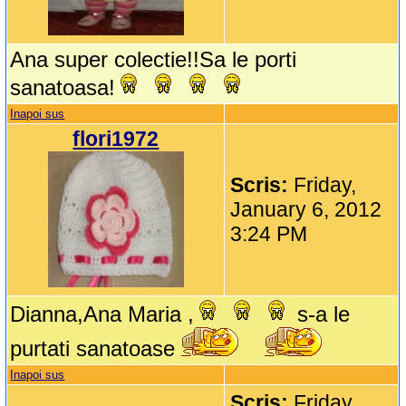
Ana super colectie!!Sa le porti
sanatoasa!
Inapoi sus
flori1972
Scris:
Friday,
January 6, 2012
3:24 PM
Dianna,Ana Maria ,
s-a le
purtati sanatoase
Inapoi sus
Scris:
Friday,