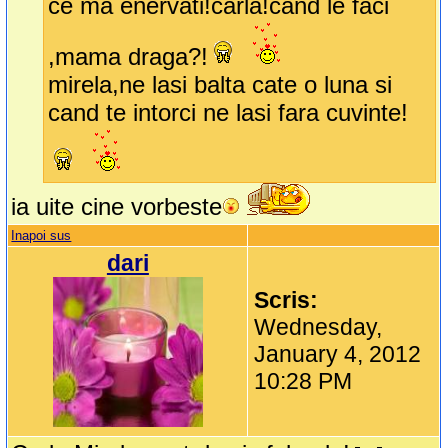
ce ma enervati!carla!cand le faci
,mama draga?!
mirela,ne lasi balta cate o luna si
cand te intorci ne lasi fara cuvinte!
ia uite cine vorbeste
Inapoi sus
dari
Scris:
Wednesday,
January 4, 2012
10:28 PM