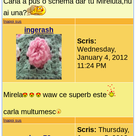
Carla a pus o schema dar tu Mireluta,nu
ai una?
Inapoi sus
ingerash
Scris:
Wednesday,
January 4, 2012
11:24 PM
Mirela
waw ce superb este
carla multumesc
Inapoi sus
Scris:
Thursday,