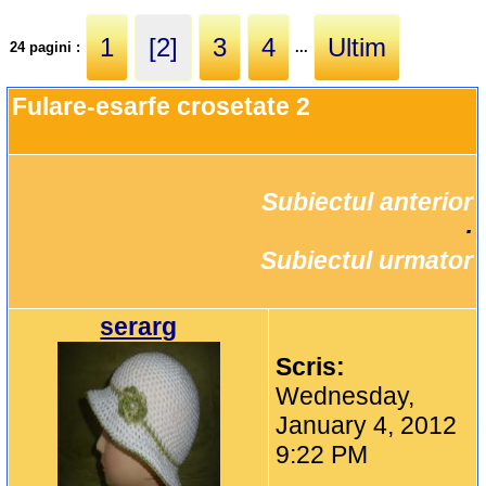
1
[2]
3
4
Ultim
24 pagini :
...
Fulare-esarfe crosetate 2
Subiectul anterior
		·

Subiectul urmator
serarg
Scris:
Wednesday,
January 4, 2012
9:22 PM