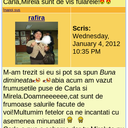
Carla,Mirela sunt de vis fularele!
Inapoi sus
rafira
Scris:
Wednesday,
January 4, 2012
10:35 PM
M-am trezit si eu si pot sa spun
Buna
dimineata
abia acum am vazut
frumusetile puse de Carla si
Mirela.Doamneeeeee,cat sunt de
frumoase salurile facute de
voi!Multumim fetelor ca ne incantati cu
asemenea minunatii!