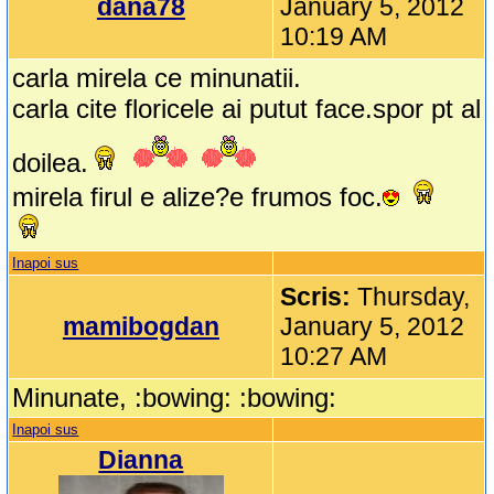
dana78
January 5, 2012
10:19 AM
carla mirela ce minunatii.
carla cite floricele ai putut face.spor pt al
doilea.
mirela firul e alize?e frumos foc.
Inapoi sus
Scris:
Thursday,
mamibogdan
January 5, 2012
10:27 AM
Minunate, :bowing: :bowing:
Inapoi sus
Dianna