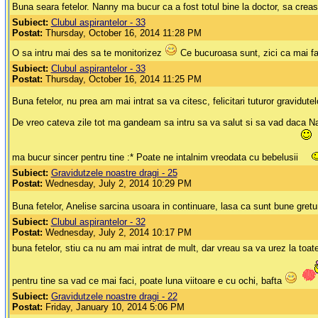
Buna seara fetelor. Nanny ma bucur ca a fost totul bine la doctor, sa cre
Subiect:
Clubul aspirantelor - 33
Postat:
Thursday, October 16, 2014 11:28 PM
O sa intru mai des sa te monitorizez
Ce bucuroasa sunt, zici ca mai f
Subiect:
Clubul aspirantelor - 33
Postat:
Thursday, October 16, 2014 11:25 PM
Buna fetelor, nu prea am mai intrat sa va citesc, felicitari tuturor gravidut
De vreo cateva zile tot ma gandeam sa intru sa va salut si sa vad daca Nann
ma bucur sincer pentru tine :* Poate ne intalnim vreodata cu bebelusii
Subiect:
Gravidutzele noastre dragi - 25
Postat:
Wednesday, July 2, 2014 10:29 PM
Buna fetelor, Anelise sarcina usoara in continuare, lasa ca sunt bune gretur
Subiect:
Clubul aspirantelor - 32
Postat:
Wednesday, July 2, 2014 10:17 PM
buna fetelor, stiu ca nu am mai intrat de mult, dar vreau sa va urez la toate
pentru tine sa vad ce mai faci, poate luna viitoare e cu ochi, bafta
Subiect:
Gravidutzele noastre dragi - 22
Postat:
Friday, January 10, 2014 5:06 PM