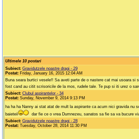
Ultimele 10 postari
Subiect:
Gravidutzele noastre dragi - 29
Postat:
Friday, January 16, 2015 12:04 AM
Buna seara burtici vesele!! Sa aveti parte de o nastere cat mai usoara si
fost cand au citit scrisoricile de la mos, rudele tale. Te pup si iti urez o
Subiect:
Clubul aspirantelor - 34
Postat:
Sunday, November 9, 2014 9:13 PM
ha ha ha Nanny ai stat atat de mult la aspirante ca acum nici gravida nu s
baieteii
dar fie ce o vrea Dumnezeu, sanatos sa fie sa va bucure v
Subiect:
Gravidutzele noastre dragi - 28
Postat:
Tuesday, October 28, 2014 11:30 PM