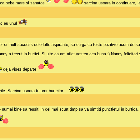
asca bebe mare si sanatos
sarcina usoara in continuare, la
ac eu unul
elor si mult success celorlalte aspirante, sa curga cu teste pozitive acum de s
y a trecut la burtici. Si uite ca am aflat vestea cea buna :) Nanny felicitari
deja visez departe
ile. Sarcina usoara tuturor burtcilor
 numai bine sa reusiti in cel mai scurt timp sa va simtiti punctletul in burtica,