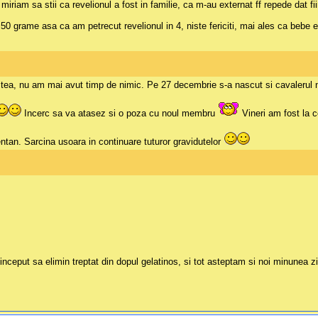
iriam sa stii ca revelionul a fost in familie, ca m-au externat ff repede dat fi
50 grame asa ca am petrecut revelionul in 4, niste fericiti, mai ales ca bebe 
astea, nu am mai avut timp de nimic. Pe 27 decembrie s-a nascut si cavalerul 
Incerc sa va atasez si o poza cu noul membru
Vineri am fost la c
ntan. Sarcina usoara in continuare tuturor gravidutelor
eput sa elimin treptat din dopul gelatinos, si tot asteptam si noi minunea z