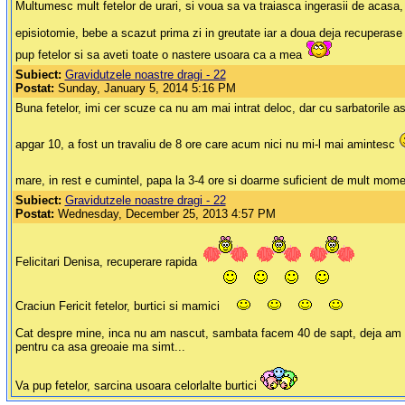
Multumesc mult fetelor de urari, si voua sa va traiasca ingerasii de acasa, m
episiotomie, bebe a scazut prima zi in greutate iar a doua deja recuperase 
pup fetelor si sa aveti toate o nastere usoara ca a mea
Subiect:
Gravidutzele noastre dragi - 22
Postat:
Sunday, January 5, 2014 5:16 PM
Buna fetelor, imi cer scuze ca nu am mai intrat deloc, dar cu sarbatorile 
apgar 10, a fost un travaliu de 8 ore care acum nici nu mi-l mai amintesc
mare, in rest e cumintel, papa la 3-4 ore si doarme suficient de mult mome
Subiect:
Gravidutzele noastre dragi - 22
Postat:
Wednesday, December 25, 2013 4:57 PM
Felicitari Denisa, recuperare rapida
Craciun Fericit fetelor, burtici si mamici
Cat despre mine, inca nu am nascut, sambata facem 40 de sapt, deja am inc
pentru ca asa greoaie ma simt...
Va pup fetelor, sarcina usoara celorlalte burtici