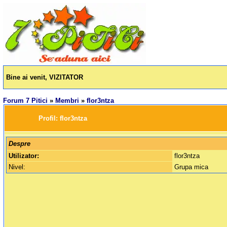
Bine ai venit, VIZITATOR
Forum 7 Pitici
»
Membri
»
flor3ntza
		Profil: 
flor3ntza
Despre
Utilizator:
flor3ntza
Nivel:
Grupa mica