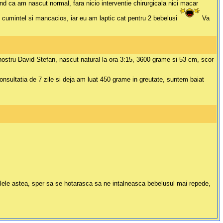
ind ca am nascut normal, fara nicio interventie chirurgicala nici macar
e cumintel si mancacios, iar eu am laptic cat pentru 2 bebelusi
Va
nostru David-Stefan, nascut natural la ora 3:15, 3600 grame si 53 cm, scor
onsultatia de 7 zile si deja am luat 450 grame in greutate, suntem baiat
ilele astea, sper sa se hotarasca sa ne intalneasca bebelusul mai repede,