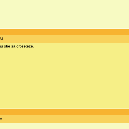
PM
nu stie sa croseteze.
PM