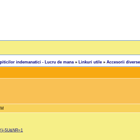
piticilor indemanatici - Lucru de mana
»
Linkuri utile
»
Accesorii diverse
PM
iYji-5U&NR=1