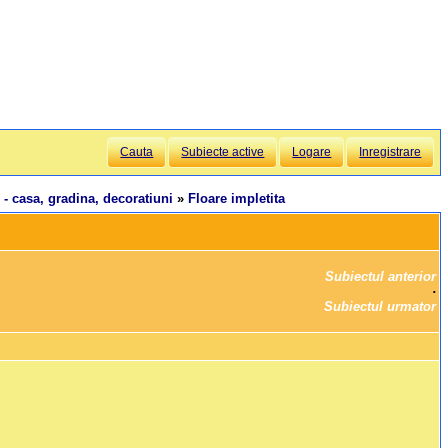
Cauta
Subiecte active
Logare
Inregistrare
 - casa, gradina, decoratiuni
»
Floare impletita
Subiectul anterior
		·

Subiectul urmator