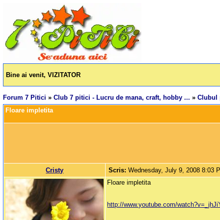
Bine ai venit, VIZITATOR
Forum 7 Pitici
»
Club 7 pitici - Lucru de mana, craft, hobby ...
»
Clubul 
Floare impletita 
Cristy
Scris:
Wednesday, July 9, 2008 8:03 
Floare impletita
http://www.youtube.com/watch?v=_jhJ