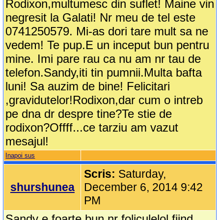
Rodixon,multumesc din suflet! Maine vin
negresit la Galati! Nr meu de tel este
0741250579. Mi-as dori tare mult sa ne
vedem! Te pup.E un inceput bun pentru
mine. Imi pare rau ca nu am nr tau de
telefon.Sandy,iti tin pumnii.Multa bafta
luni! Sa auzim de bine! Felicitari
,gravidutelor!Rodixon,dar cum o intreb
pe dna dr despre tine?Te stie de
rodixon?Offff...ce tarziu am vazut
mesajul!
Inapoi sus
Scris:
Saturday,
shurshunea
December 6, 2014 9:42
PM
Sandy e foarte bun nr foliculelol fiind