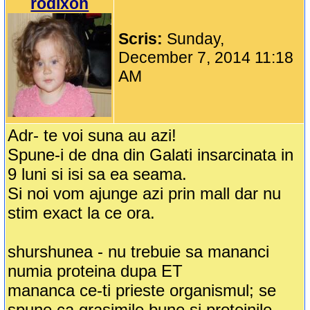
rodixon
Scris:
Sunday,
December 7, 2014 11:18
AM
Adr- te voi suna au azi!
Spune-i de dna din Galati insarcinata in
9 luni si isi sa ea seama.
Si noi vom ajunge azi prin mall dar nu
stim exact la ce ora.
shurshunea - nu trebuie sa mananci
numia proteina dupa ET
mananca ce-ti prieste organismul; se
spune ca grasimile bune si proteinile