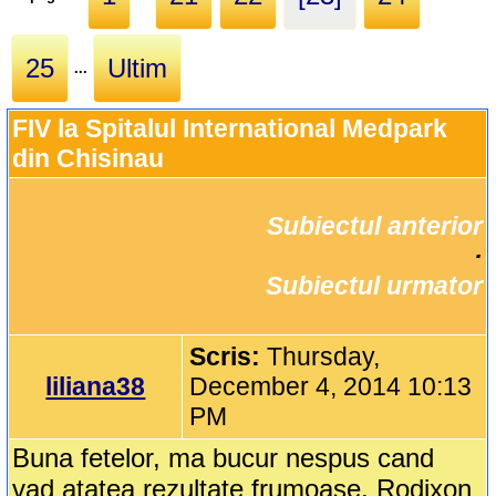
25
Ultim
...
FIV la Spitalul International Medpark 
din Chisinau
Subiectul anterior
		·

Subiectul urmator
Scris:
Thursday,
liliana38
December 4, 2014 10:13
PM
Buna fetelor, ma bucur nespus cand
vad atatea rezultate frumoase. Rodixon