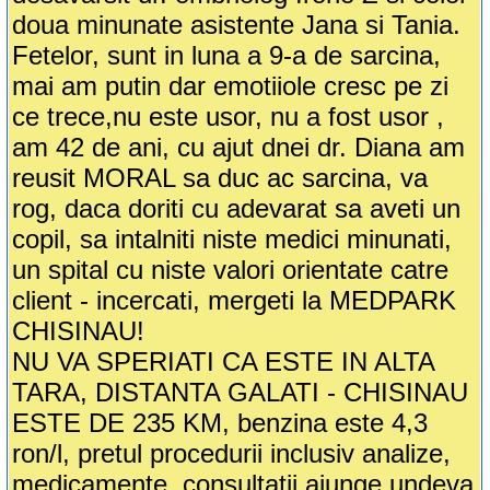
doua minunate asistente Jana si Tania.
Fetelor, sunt in luna a 9-a de sarcina,
mai am putin dar emotiiole cresc pe zi
ce trece,nu este usor, nu a fost usor ,
am 42 de ani, cu ajut dnei dr. Diana am
reusit MORAL sa duc ac sarcina, va
rog, daca doriti cu adevarat sa aveti un
copil, sa intalniti niste medici minunati,
un spital cu niste valori orientate catre
client - incercati, mergeti la MEDPARK
CHISINAU!
NU VA SPERIATI CA ESTE IN ALTA
TARA, DISTANTA GALATI - CHISINAU
ESTE DE 235 KM, benzina este 4,3
ron/l, pretul procedurii inclusiv analize,
medicamente, consultatii ajunge undeva