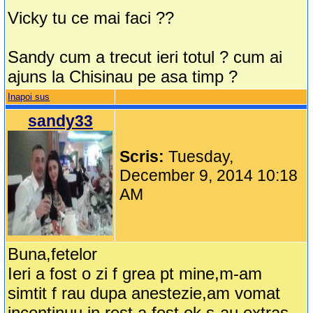
Vicky tu ce mai faci ??
Sandy cum a trecut ieri totul ? cum ai
ajuns la Chisinau pe asa timp ?
Inapoi sus
sandy33
Scris:
Tuesday,
December 9, 2014 10:18
AM
Buna,fetelor
Ieri a fost o zi f grea pt mine,m-am
simtit f rau dupa anestezie,am vomat
incontinuu.in rest a fost ok,s-au extras