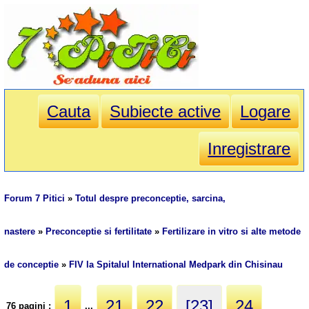
Cauta
Subiecte active
Logare
Inregistrare
Forum 7 Pitici
»
Totul despre preconceptie, sarcina,
nastere
»
Preconceptie si fertilitate
»
Fertilizare in vitro si alte metode
de conceptie
»
FIV la Spitalul International Medpark din Chisinau
1
21
22
[23]
24
76 pagini :
...