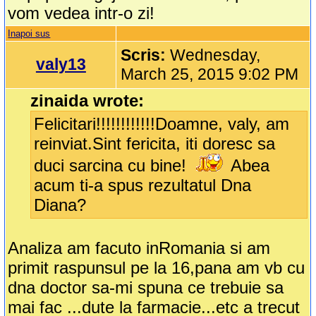
vom vedea intr-o zi!
Inapoi sus
Scris:
Wednesday,
valy13
March 25, 2015 9:02 PM
zinaida wrote:
Felicitari!!!!!!!!!!!!Doamne, valy, am
reinviat.Sint fericita, iti doresc sa
duci sarcina cu bine!
Abea
acum ti-a spus rezultatul Dna
Diana?
Analiza am facuto inRomania si am
primit raspunsul pe la 16,pana am vb cu
dna doctor sa-mi spuna ce trebuie sa
mai fac ...dute la farmacie...etc a trecut