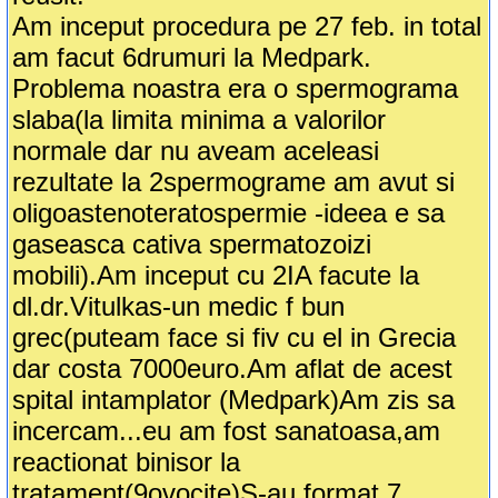
Am inceput procedura pe 27 feb. in total
am facut 6drumuri la Medpark.
Problema noastra era o spermograma
slaba(la limita minima a valorilor
normale dar nu aveam aceleasi
rezultate la 2spermograme am avut si
oligoastenoteratospermie -ideea e sa
gaseasca cativa spermatozoizi
mobili).Am inceput cu 2IA facute la
dl.dr.Vitulkas-un medic f bun
grec(puteam face si fiv cu el in Grecia
dar costa 7000euro.Am aflat de acest
spital intamplator (Medpark)Am zis sa
incercam...eu am fost sanatoasa,am
reactionat binisor la
tratament(9ovocite)S-au format 7