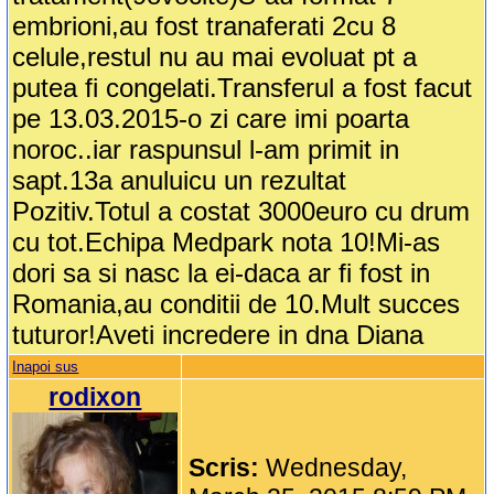
embrioni,au fost tranaferati 2cu 8
celule,restul nu au mai evoluat pt a
putea fi congelati.Transferul a fost facut
pe 13.03.2015-o zi care imi poarta
noroc..iar raspunsul l-am primit in
sapt.13a anuluicu un rezultat
Pozitiv.Totul a costat 3000euro cu drum
cu tot.Echipa Medpark nota 10!Mi-as
dori sa si nasc la ei-daca ar fi fost in
Romania,au conditii de 10.Mult succes
tuturor!Aveti incredere in dna Diana
Inapoi sus
rodixon
Scris:
Wednesday,