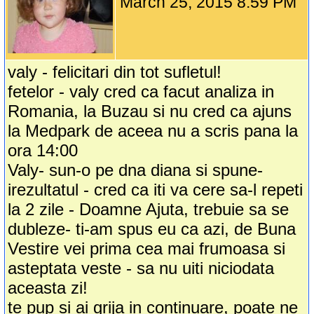
March 25, 2015 8:59 PM
valy - felicitari din tot sufletul!
fetelor - valy cred ca facut analiza in
Romania, la Buzau si nu cred ca ajuns
la Medpark de aceea nu a scris pana la
ora 14:00
Valy- sun-o pe dna diana si spune-
irezultatul - cred ca iti va cere sa-l repeti
la 2 zile - Doamne Ajuta, trebuie sa se
dubleze- ti-am spus eu ca azi, de Buna
Vestire vei prima cea mai frumoasa si
asteptata veste - sa nu uiti niciodata
aceasta zi!
te pup si ai grija in continuare, poate ne