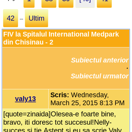
42
Ultim
...
FIV la Spitalul International Medpark 
din Chisinau - 2
Subiectul anterior
		·

Subiectul urmator
Scris:
Wednesday,
valy13
March 25, 2015 8:13 PM
[quote=zinaida]Olesea-e foarte bine,
bravo, iti doresc tot succesul!Nelly-
succes si tie.Astept si eu sa scrie Valy,