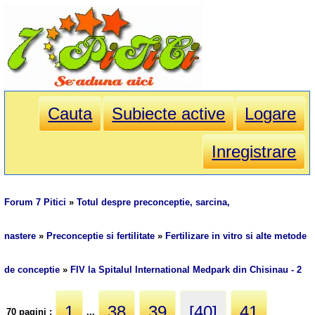
Cauta
Subiecte active
Logare
Inregistrare
Forum 7 Pitici
»
Totul despre preconceptie, sarcina,
nastere
»
Preconceptie si fertilitate
»
Fertilizare in vitro si alte metode
de conceptie
»
FIV la Spitalul International Medpark din Chisinau - 2
1
38
39
[40]
41
70 pagini :
...