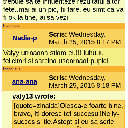
trebuie sa te influenteze rezultatul altor
fete..mai ai un pic, fii tare, eu simt ca va
fi ok la tine, ai sa vezi.
Inapoi sus
Scris:
Wednesday,
Nadia-p
March 25, 2015 8:17 PM
Valyy urraaaaa stiam eu!!! iuhuuu
felicitari si sarcina usoaraaa! pupici
Inapoi sus
Scris:
Wednesday,
ana-ana
March 25, 2015 8:18 PM
valy13 wrote:
[quote=zinaida]Olesea-e foarte bine,
bravo, iti doresc tot succesul!Nelly-
succes si tie.Astept si eu sa scrie