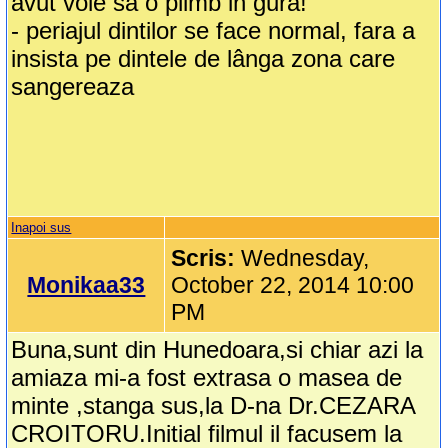
avut voie sa o plimb in gura!
- periajul dintilor se face normal, fara a
insista pe dintele de lânga zona care
sangereaza
Inapoi sus
Scris:
Wednesday,
Monikaa33
October 22, 2014 10:00
PM
Buna,sunt din Hunedoara,si chiar azi la
amiaza mi-a fost extrasa o masea de
minte ,stanga sus,la D-na Dr.CEZARA
CROITORU.Initial filmul il facusem la