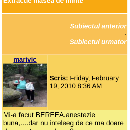
Extractie masea de minte
Subiectul anterior
		·

Subiectul urmator
marivic
Scris:
Friday, February
19, 2010 8:36 AM
Mi-a facut BEREEA,anestezie
buna,....dar nu inteleeg de ce ma doare