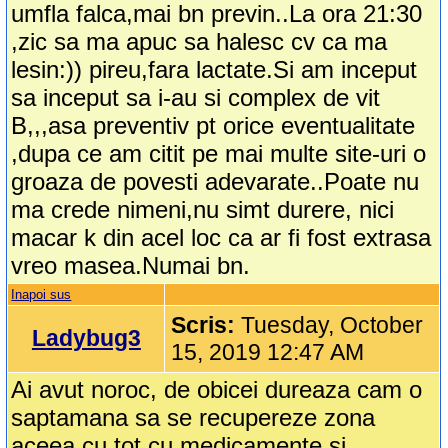
umfla falca,mai bn previn..La ora 21:30
,zic sa ma apuc sa halesc cv ca ma
lesin:)) pireu,fara lactate.Si am inceput
sa inceput sa i-au si complex de vit
B,,,asa preventiv pt orice eventualitate
,dupa ce am citit pe mai multe site-uri o
groaza de povesti adevarate..Poate nu
ma crede nimeni,nu simt durere, nici
macar k din acel loc ca ar fi fost extrasa
vreo masea.Numai bn.
Inapoi sus
Scris:
Tuesday, October
Ladybug3
15, 2019 12:47 AM
Ai avut noroc, de obicei dureaza cam o
saptamana sa se recupereze zona
aceea cu tot cu medicamente si