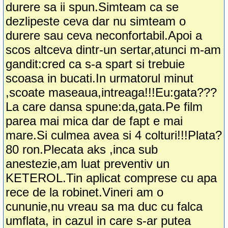
durere sa ii spun.Simteam ca se
dezlipeste ceva dar nu simteam o
durere sau ceva neconfortabil.Apoi a
scos altceva dintr-un sertar,atunci m-am
gandit:cred ca s-a spart si trebuie
scoasa in bucati.In urmatorul minut
,scoate maseaua,intreaga!!!Eu:gata???
La care dansa spune:da,gata.Pe film
parea mai mica dar de fapt e mai
mare.Si culmea avea si 4 colturi!!!Plata?
80 ron.Plecata aks ,inca sub
anestezie,am luat preventiv un
KETEROL.Tin aplicat comprese cu apa
rece de la robinet.Vineri am o
cununie,nu vreau sa ma duc cu falca
umflata, in cazul in care s-ar putea