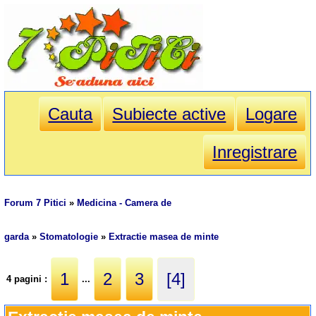
Cauta
Subiecte active
Logare
Inregistrare
Forum 7 Pitici
»
Medicina - Camera de
garda
»
Stomatologie
»
Extractie masea de minte
1
2
3
[4]
4 pagini :
...