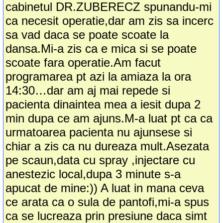
cabinetul DR.ZUBERECZ spunandu-mi
ca necesit operatie,dar am zis sa incerc
sa vad daca se poate scoate la
dansa.Mi-a zis ca e mica si se poate
scoate fara operatie.Am facut
programarea pt azi la amiaza la ora
14:30…dar am aj mai repede si
pacienta dinaintea mea a iesit dupa 2
min dupa ce am ajuns.M-a luat pt ca ca
urmatoarea pacienta nu ajunsese si
chiar a zis ca nu dureaza mult.Asezata
pe scaun,data cu spray ,injectare cu
anestezic local,dupa 3 minute s-a
apucat de mine:)) A luat in mana ceva
ce arata ca o sula de pantofi,mi-a spus
ca se lucreaza prin presiune daca simt