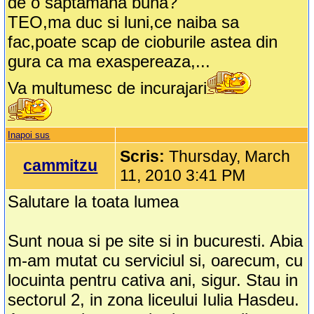
de o saptamana buna?
TEO,ma duc si luni,ce naiba sa
fac,poate scap de cioburile astea din
gura ca ma exaspereaza,...
Va multumesc de incurajari
Inapoi sus
Scris:
Thursday, March
cammitzu
11, 2010 3:41 PM
Salutare la toata lumea
Sunt noua si pe site si in bucuresti. Abia
m-am mutat cu serviciul si, oarecum, cu
locuinta pentru cativa ani, sigur. Stau in
sectorul 2, in zona liceului Iulia Hasdeu.